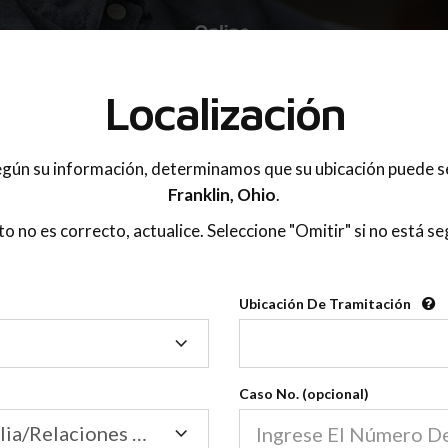
 PADRES
Localización
gún su información, determinamos que su ubicación puede s
Franklin,
Ohio
.
sto no es correcto, actualice. Seleccione "Omitir" si no está se
Ubicación De Tramitación
Ubicación
Etapas De La Adaptación
De
Tramitación
Caso No. (opcional)
Tribunal de Familia/Relaciones Domésticas
03:58