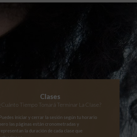
Clases
¿Cuánto Tiempo
Tomará Terminar La Clase?
Puedes iniciar y cerrar la sesión según tu horario
pero las páginas están cronometradas y
representan la duración de cada clase que