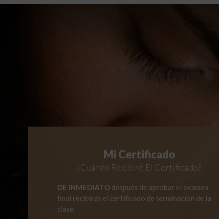
Mi Certificado
¿Cuándo Recibiré El Certificado?
DE INMEDIATO
después de aprobar el examen
final recibirás el certificado de terminación de la
clase.