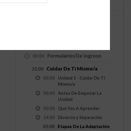
English
Español
4 Horas - Clase De Crianza
Compartida/Divorcio
Bienvenidos
00:00
Formularios De Ingreso
00:00
Cuidar De Ti Mismo/a
21:00
00:00
Unidad 1 - Cuidar De Ti
Mismo/a
00:00
Antes De Empezar La
Unidad
00:00
Qué Vas A Aprender
14:00
Divorcio y Separación
05:00
Etapas De La Adaptación