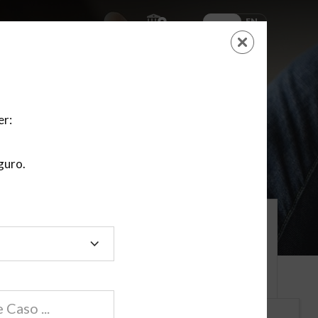
ES
EN
AYUDA
CARRITO
NUEVA CUENTA
LOGIN
er:
guro.