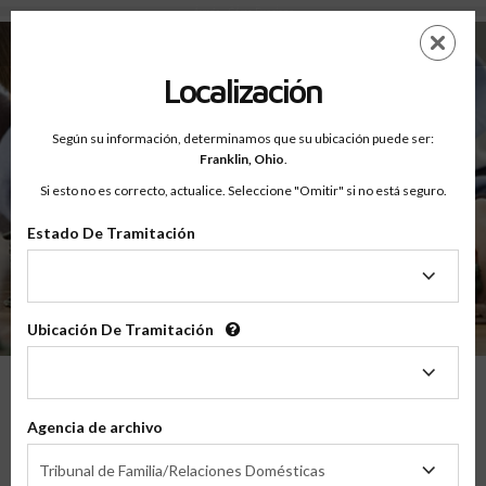
Ayuda - Cómo Funciona
Saltar
ES
EN
al
contenido
Localización
principal
Según su información, determinamos que su ubicación puede ser:
Franklin,
Ohio
.
Si esto no es correcto, actualice. Seleccione "Omitir" si no está seguro.
Ayuda
Estado De Tramitación
Cómo Funciona
Estado
De
Tramitación
Ubicación De Tramitación
1
Regístrate
Ubicación
En Línea
De
Selecciona tu clase para padres en línea, crea una cuenta y paga
Tramitación
utilizando cualquier tarjeta de crédito/débito para
acceso inmediato
.
Agencia de archivo
Agencia
Tribunal de Familia/Relaciones Domésticas
de