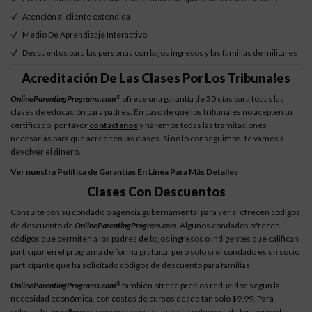
Atención al cliente extendida
Medio De Aprendizaje Interactivo
Descuentos para las personas con bajos ingresos y las familias de militares
Acreditación De Las Clases Por Los Tribunales
OnlineParentingPrograms.com
ofrece una garantía de 30 días para todas las
®
clases de educación para padres. En caso de que los tribunales no acepten tu
certificado, por favor
contáctanos
y haremos todas las tramitaciones
necesarias para que acrediten las clases. Si no lo conseguimos, te vamos a
devolver el dinero.
Ver nuestra Política de Garantías En Línea Para Más Detalles
Clases Con Descuentos
Consulte con su condado o agencia gubernamental para ver si ofrecen códigos
de descuento de
OnlineParentingProgram.com
. Algunos condados ofrecen
códigos que permiten a los padres de bajos ingresos o indigentes que califican
participar en el programa de forma gratuita, pero solo si el condado es un socio
participante que ha solicitado códigos de descuento para familias.
OnlineParentingPrograms.com
también ofrece precios reducidos según la
®
necesidad económica, con costos de cursos desde tan solo $9.99. Para
solicitarlo,
escríbenos
con una copia adjunta de cualquiera de los siguientes