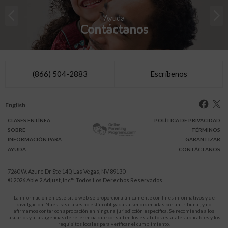
Ayuda
Contáctanos
(866) 504-2883
Escríbenos
English
CLASES
EN LÍNEA
POLÍTICA DE PRIVACIDAD
SOBRE
TÉRMINOS
INFO
RMACIÓN
PARA
GARANTIZAR
AYUDA
CONTÁCTANOS
7260 W. Azure Dr Ste 140, Las Vegas, NV 89130
© 2026
Able 2 Adjust, Inc
™ Todos Los Derechos Reservados
La información en este sitio web se proporciona únicamente con fines informativos y de
divulgación. Nuestras clases no están obligadas a ser ordenadas por un tribunal, y no
afirmamos contar con aprobación en ninguna jurisdicción específica. Se recomienda a los
usuarios y a las agencias de referencia que consulten los estatutos estatales aplicables y los
requisitos locales para verificar el cumplimiento.