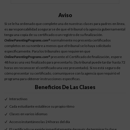
Aviso
Si se le ha ordenado que complete una de nuestras clases para padres en línea,
es
su
responsabilidad asegurarse de que el tribunal o la agencia gubernamental
tenga una copia de su certificado o un registro de su finalización.
OnlineParentingPrograms.com
normalmente no presenta certificados
®
completos en su nombre a menos que el tribunal se lo haya solicitado
específicamente. Para los tribunales que requieren que
OnlineParentingPrograms.com
presente el Certificado de finalización, espere
®
48 horas una vez finalizado para presentarlo. (Su tribunal puede tardar hasta 72
horas en reconocer el certificado una vez presentado). Si no está seguro de
cómo presentar su certificado, comuníquese con la agencia que requirió el
programa para obtener instrucciones específicas.
Beneficios De Las Clases
Interactivas
Cada estudiante establece su propio ritmo
Clases en varios idiomas
Acceso instantáneo las 24 horas del día
El certificado se expide inmediatamente después de terminar la clase