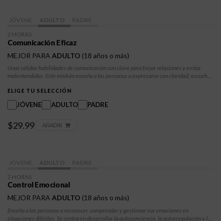
JÓVENE
ADULTO
PADRE
2 HORAS
Comunicación Eficaz
MEJOR PARA
ADULTO
(18 años o más)
Unas sólidas habilidades de comunicación son clave para forjar relaciones y evitar
malentendidos. Este módulo enseña a las personas a expresarse con claridad, escuchar
activamente y desenvolverse con confianza en conversaciones difíciles. Los
participantes desarrollarán asertividad, técnicas de resolución de conflictos y
ELIGE TU SELECCIÓN
estrategias para interacciones saludables en entornos personales, académicos y
JÓVENE
ADULTO
PADRE
profesionales.
$29.99
AÑADIR
JÓVENE
ADULTO
PADRE
2 HORAS
Control Emocional
MEJOR PARA
ADULTO
(18 años o más)
Enseña a las personas a reconocer, comprender y gestionar sus emociones en
situaciones difíciles. Se centra en desarrollar la autoconciencia, la autorregulación y la