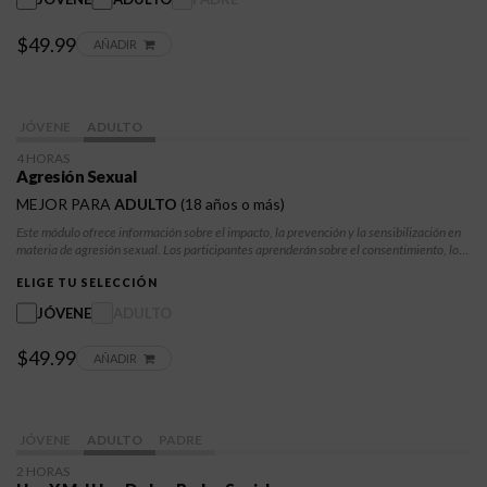
apoyan un camino compasivo y sostenible hacia la recuperación y el bienestar.
$49.99
AÑADIR
JÓVENE
ADULTO
4 HORAS
Agresión Sexual
MEJOR PARA
ADULTO
(18 años o más)
Este módulo ofrece información sobre el impacto, la prevención y la sensibilización en
materia de agresión sexual. Los participantes aprenderán sobre el consentimiento, los
límites y la responsabilidad, a la vez que adquirirán herramientas para fomentar la
seguridad, la recuperación y la toma de decisiones informadas.
ELIGE TU SELECCIÓN
JÓVENE
ADULTO
$49.99
AÑADIR
JÓVENE
ADULTO
PADRE
2 HORAS