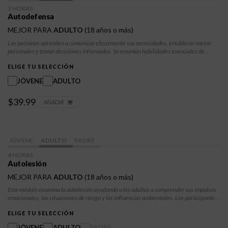
3 HORAS
Autodefensa
MEJOR PARA
ADULTO
(18 años o más)
Las personas aprenden a comunicar eficazmente sus necesidades, establecer metas
personales y tomar decisiones informadas. Se enseñan habilidades esenciales de
autoexpresión, desarrollo de la confianza y toma de decisiones para ayudar a los
participantes a afrontar situaciones difíciles. Aprenderán a defender sus derechos de
ELIGE TU SELECCIÓN
forma saludable, a tomar las riendas de su futuro y a desarrollar resiliencia frente a las
JÓVENE
ADULTO
influencias negativas.
$39.99
AÑADIR
JÓVENE
ADULTO
PADRE
4 HORAS
Autolesión
MEJOR PARA
ADULTO
(18 años o más)
Este módulo examina la autolesión ayudando a los adultos a comprender sus impulsos
emocionales, las situaciones de riesgo y las influencias ambientales. Los participantes
aprenden estrategias prácticas de seguridad, estrategias de afrontamiento saludables
y maneras de crear espacios de apoyo. La clase promueve la consciencia, la
ELIGE TU SELECCIÓN
autorregulación y las conductas de búsqueda de ayuda que fortalecen la resiliencia y
JÓVENE
ADULTO
PADRE