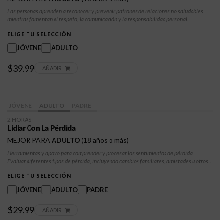
Las personas aprenden a reconocer y prevenir patrones de relaciones no saludables
mientras fomentan el respeto, la comunicación y la responsabilidad personal.
ELIGE TU SELECCIÓN
JÓVENE
ADULTO
$39.99
AÑADIR
JÓVENE
ADULTO
PADRE
2 HORAS
Lidiar Con La Pérdida
MEJOR PARA
ADULTO
(18 años o más)
Herramientas y apoyo para comprender y procesar los sentimientos de pérdida.
Evaluar diferentes tipos de pérdida, incluyendo cambios familiares, amistades u otros
cambios significativos. Las personas aprenden estrategias de afrontamiento
saludables, desarrollan resiliencia emocional y encuentran maneras de honrar sus
ELIGE TU SELECCIÓN
experiencias. Habilidades para afrontar el duelo y la pérdida con autocompasión y para
JÓVENE
ADULTO
PADRE
desarrollar esperanza y dirección para el futuro.
$29.99
AÑADIR