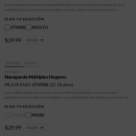
El éxito empieza con una mentalidad definida y un fuerte sentido de propósito. Este
módulo ayuda a las personas a establecer metas, superar la procrastinación y
mantenerse enfocadas en sus aspiraciones. Los participantes desarrollarán
autodisciplina, persistencia y una perspectiva orientada al crecimiento para tomar las
ELIGE TU SELECCIÓN
riendas de su futuro y afrontar los desafíos con confianza.
JÓVENE
ADULTO
$29.99
AÑADIR
JÓVENE
PADRE
2 HORAS
Navegando Múltiples Hogares
MEJOR PARA
JÓVENE
(12-18 años)
Este módulo ayuda a los jóvenes a desarrollar las habilidades necesarias para
adaptarse a vivir en diferentes hogares. Los participantes aprenderán a gestionar sus
emociones, comunicarse eficazmente y crear estabilidad al afrontar los cambios en las
rutinas y la dinámica familiar.
ELIGE TU SELECCIÓN
JÓVENE
PADRE
$29.99
AÑADIR