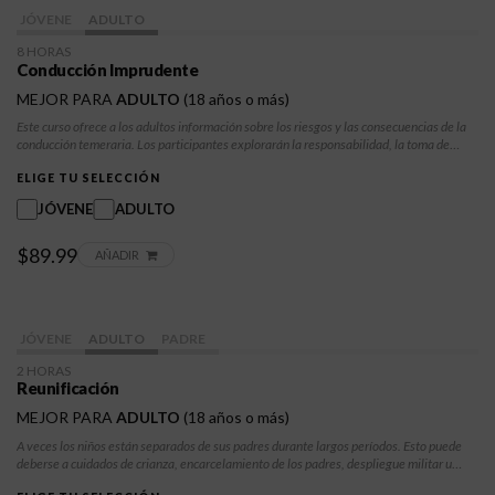
JÓVENE
ADULTO
8 HORAS
Conducción Imprudente
MEJOR PARA
ADULTO
(18 años o más)
Este curso ofrece a los adultos información sobre los riesgos y las consecuencias de la
conducción temeraria. Los participantes explorarán la responsabilidad, la toma de
decisiones y estrategias prácticas para reducir las conductas de riesgo y promover
prácticas de conducción más seguras.
ELIGE TU SELECCIÓN
JÓVENE
ADULTO
$89.99
AÑADIR
JÓVENE
ADULTO
PADRE
2 HORAS
Reunificación
MEJOR PARA
ADULTO
(18 años o más)
A veces los niños están separados de sus padres durante largos períodos. Esto puede
deberse a cuidados de crianza, encarcelamiento de los padres, despliegue militar u
órdenes de prohibición de contacto. Los niños y los padres pueden conocer opciones