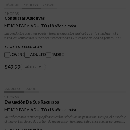
JÓVENE
ADULTO
PADRE
2 HORAS
Conductas Adictivas
MEJOR PARA
ADULTO
(18 años o más)
Las conductas adictivas pueden tener un impacto significativo en la salud mental y
física, así como en las relaciones interpersonales y la calidad de vida en general. Las
conductas adictivas abarcan una amplia gama de actividades más allá del abuso de
sustancias, como el juego, los videojuegos, el uso de internet, las compras e incluso
ELIGE TU SELECCIÓN
ciertos tipos de hábitos alimentarios.
JÓVENE
ADULTO
PADRE
$49.99
AÑADIR
ADULTO
PADRE
3 HORAS
Evaluación De Sus Recursos
MEJOR PARA
ADULTO
(18 años o más)
Identificaremos recursos y aplicaremos los principios de gestión del tiempo, el espacio y
el dinero. Las clases de gestión de recursos son fundamentales para que las personas y
las organizaciones optimicen el uso de los recursos, mejoren la eficiencia y logren sus