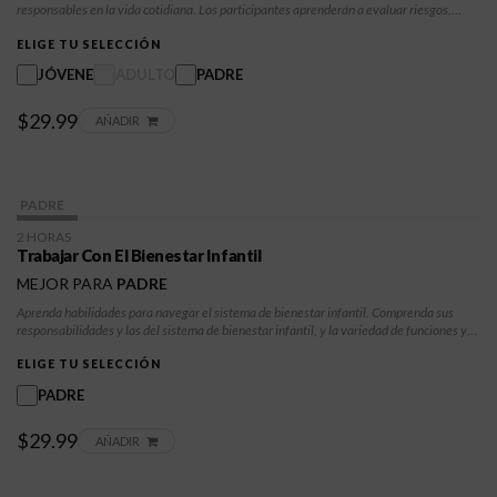
responsables en la vida cotidiana. Los participantes aprenderán a evaluar riesgos,
gestionar emociones y aplicar técnicas estructuradas de toma de decisiones para lograr
resultados positivos a largo plazo.
ELIGE TU SELECCIÓN
JÓVENE
ADULTO
PADRE
$29.99
AÑADIR
PADRE
2 HORAS
Trabajar Con El Bienestar Infantil
MEJOR PARA
PADRE
Aprenda habilidades para navegar el sistema de bienestar infantil. Comprenda sus
responsabilidades y las del sistema de bienestar infantil, y la variedad de funciones y
responsabilidades destinadas a proteger y promover el bienestar de los niños que han
estado expuestos a abuso, negligencia u otras formas de maltrato. Estar involucrado en
ELIGE TU SELECCIÓN
el sistema de bienestar infantil consiste en aprender a navegar dinámicas familiares y
PADRE
procesos legales complejos, y obtener los recursos necesarios para que los niños estén
seguros y criados por padres naturales.
$29.99
AÑADIR