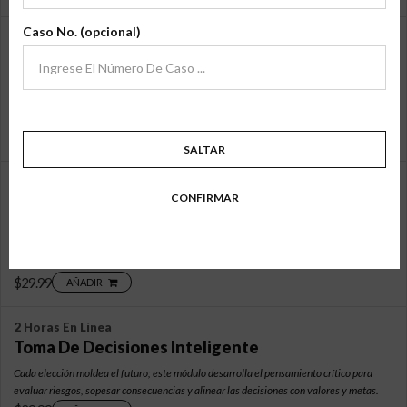
archivo
Caso No. (opcional)
2 Horas En Línea
Uso Y Mal Uso De Las Redes Sociales
Las redes sociales facilitan la conexión, pero requieren cuidado durante las
transiciones, abarcando exposición, distracción, aislamiento, autenticidad, privacidad,
cuestiones legales e impacto en los niños.
$29.99
AÑADIR
SALTAR
2 Horas En Línea
CONFIRMAR
Control De Impulsos
Desarrolla el control de impulsos: haz una pausa, piensa y elige con prudencia. Fomenta
la autoconciencia y la disciplina; retrasa la gratificación; gestiona desencadenantes;
sopesa consecuencias; evita riesgos; fortalece la resiliencia.
$29.99
AÑADIR
2 Horas En Línea
Toma De Decisiones Inteligente
Cada elección moldea el futuro; este módulo desarrolla el pensamiento crítico para
evaluar riesgos, sopesar consecuencias y alinear las decisiones con valores y metas.