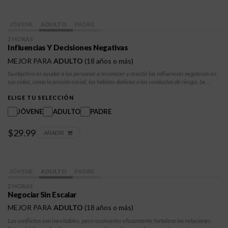
JÓVENE
ADULTO
PADRE
2 HORAS
Influencias Y Decisiones Negativas
MEJOR PARA
ADULTO
(18 años o más)
Su objetivo es ayudar a las personas a reconocer y resistir las influencias negativas en
sus vidas, como la presión social, los hábitos dañinos o las conductas de riesgo. Se
centra en el desarrollo de habilidades para la toma de decisiones, la autoconfianza y
estrategias de afrontamiento positivas. Los participantes aprenderán a evaluar
ELIGE TU SELECCIÓN
situaciones, sopesar las consecuencias y tomar decisiones acordes con sus valores y
JÓVENE
ADULTO
PADRE
objetivos, lo que les permitirá llevar una vida más saludable.
$29.99
AÑADIR
JÓVENE
ADULTO
PADRE
2 HORAS
Negociar Sin Escalar
MEJOR PARA
ADULTO
(18 años o más)
Los conflictos son inevitables, pero resolverlos eficazmente fortalece las relaciones.