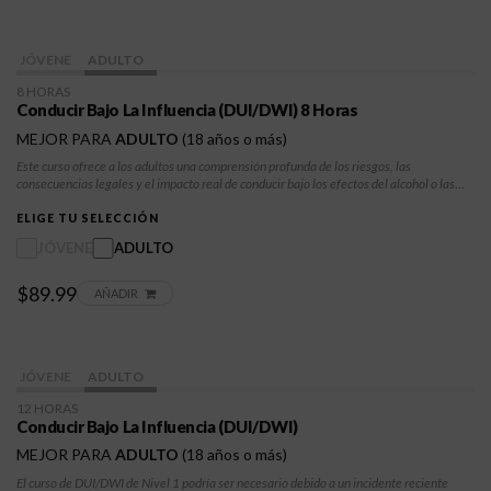
JÓVENE
ADULTO
8 HORAS
Conducir Bajo La Influencia (DUI/DWI) 8 Horas
MEJOR PARA
ADULTO
(18 años o más)
Este curso ofrece a los adultos una comprensión profunda de los riesgos, las
consecuencias legales y el impacto real de conducir bajo los efectos del alcohol o las
drogas. Los participantes explorarán la toma de decisiones, la responsabilidad y las
estrategias para prevenir futuros incidentes.
ELIGE TU SELECCIÓN
JÓVENE
ADULTO
$89.99
AÑADIR
JÓVENE
ADULTO
12 HORAS
Conducir Bajo La Influencia (DUI/DWI)
MEJOR PARA
ADULTO
(18 años o más)
El curso de DUI/DWI de Nivel 1 podría ser necesario debido a un incidente reciente