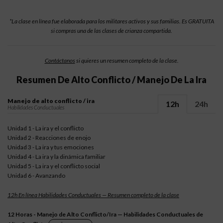
*La clase en línea fue elaborada para los militares activos y sus familias. Es GRATUITA
si compras una de las clases de crianza compartida.
Contáctanos
si quieres un resumen completo de la clase.
Resumen De Alto Conflicto / Manejo De La Ira
Manejo de alto conflicto / ira
12h
24h
Habilidades Conductuales
Unidad 1 - La ira y el conflicto
Unidad 2 - Reacciones de enojo
Unidad 3 - La ira y tus emociones
Unidad 4 - La ira y la dinámica familiar
Unidad 5 - La ira y el conflicto social
Unidad 6 - Avanzando
12h En línea Habilidades Conductuales — Resumen completo de la clase
12 Horas - Manejo de Alto Conflicto/Ira — Habilidades Conductuales de