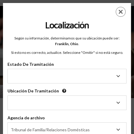
Ayuda - Resumen De Las Clases
Saltar
ES
EN
al
contenido
Localización
principal
Según su información, determinamos que su ubicación puede ser:
Franklin,
Ohio
.
Si esto no es correcto, actualice. Seleccione "Omitir" si no está seguro.
Estado De Tramitación
Ayuda
Resumen De Las Clases
Estado
De
Tramitación
Ubicación De Tramitación
Ubicación
De
Tramitación
Resumen De Las Clases De Educación
Agencia de archivo
Para Padres En Línea
Agencia
Tribunal de Familia/Relaciones Domésticas
de
®