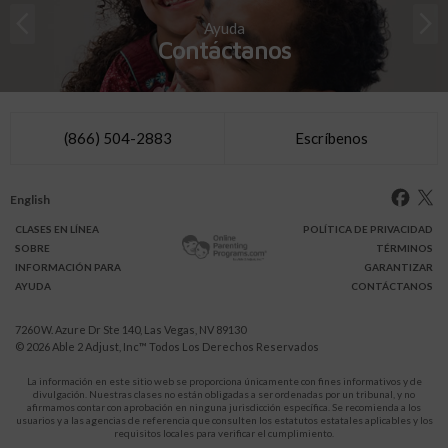
Ayuda
Contáctanos
(866) 504-2883
Escríbenos
English
CLASES
EN LÍNEA
POLÍTICA DE PRIVACIDAD
SOBRE
TÉRMINOS
INFO
RMACIÓN
PARA
GARANTIZAR
AYUDA
CONTÁCTANOS
7260 W. Azure Dr Ste 140, Las Vegas, NV 89130
© 2026
Able 2 Adjust, Inc
™ Todos Los Derechos Reservados
La información en este sitio web se proporciona únicamente con fines informativos y de
divulgación. Nuestras clases no están obligadas a ser ordenadas por un tribunal, y no
afirmamos contar con aprobación en ninguna jurisdicción específica. Se recomienda a los
usuarios y a las agencias de referencia que consulten los estatutos estatales aplicables y los
requisitos locales para verificar el cumplimiento.