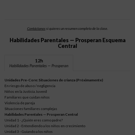
Contáctanos
si quieres un resumen completo de la clase.
Habilidades Parentales — Prosperan Esquema
Central
12h
Habilidades Parentales — Prosperan
Unidades Pre-Core: Situaciones de crianza (Próximamente)
En riesgo de abuso / negligencia
Niños en la Justicia Juvenil
Familiares que cuidan niños
Violencia de pareja
Situaciones familiares complejas
Habilidades Parentales — Prosperan Central
Unidad 1 - ¿Quién eres como padre?
Unidad 2 - Entendiendo a los niños en crecimiento
Unidad 3 - Guiando a los niños