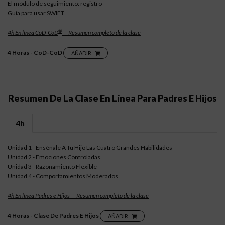
El módulo de seguimiento: registro
Guía para usar SWIFT
®
4h En línea CoD-CoD
— Resumen completo de la clase
4 Horas - CoD-CoD
AÑADIR
Resumen De La Clase En Línea Para Padres E Hijos
4h
Unidad 1 - Enséñale A Tu Hijo Las Cuatro Grandes Habilidades
Unidad 2 - Emociones Controladas
Unidad 3 - Razonamiento Flexible
Unidad 4 - Comportamientos Moderados
4h En línea Padres e Hijos — Resumen completo de la clase
4 Horas - Clase De Padres E Hijos
AÑADIR