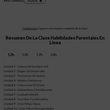
Alto Conflicto
AÑADIR
Contáctanos
si quieres un resumen completo de la clase.
Resumen De La Clase Habilidades Parentales En
Línea
12h
12h
12h
24h
Unidad 1 - Crianza de los hijos 101
Unidad 2 - Etapas De Desarrollo
Unidad 3 - Trastornos De Sueño
Unidad 4 - Miedos Nocturnos
Unidad 5 - Cómo Usar El Orinal
Unidad 6 - Autoestima y Socialización
Unidad 7 - Cuidado Infantil
Unidad 8 - Tus Hijos Y La Disciplina
Unidad 9 - Criar Niños Sanos
Unidad 10 - Criar Niños Discapacitados