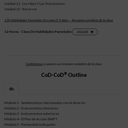
Unidad 11 - Los Hijos Y Las Transiciones
Unidad 12 - Recursos
12h Habilidades Parentales En Línea 0-5 Años — Resumen completo de la clase
12 Horas - Clase De Habilidades Parentales
AÑADIR
Contáctanos
si quieres un resumen completo de la clase.
®
CoD-CoD
Outline
4h
Módulo 1 - Sentimientos relacionados con el divorcio
Módulo 2 - Instrumentos interiores
Módulo 3 - Instrumentos exteriores
Módulo 4 - El Plan de Acción SWIFT
Módulo 5 - Poniendolo todo junto