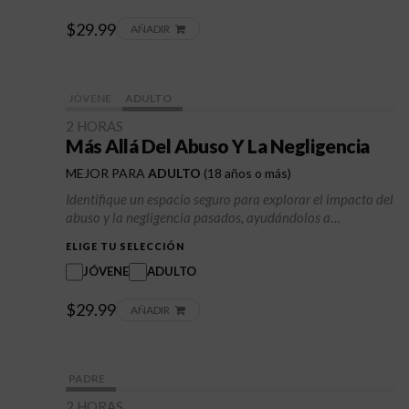
responsabilidad para generar confianza, mejorar las
$29.99
relaciones y progresar en su crecimiento personal.
AÑADIR
JÓVENE
ADULTO
2 HORAS
Más Allá Del Abuso Y La Negligencia
MEJOR PARA
ADULTO
(18 años o más)
Identifique un espacio seguro para explorar el impacto del
abuso y la negligencia pasados, ayudándolos a
comprender y superar estas experiencias. Se centra en
ELIGE TU SELECCIÓN
desarrollar resiliencia, autoestima y habilidades de
afrontamiento saludables. Aprenda estrategias para
JÓVENE
ADULTO
manejar el trauma, establecer relaciones positivas y
$29.99
establecer metas personales para la curación y el
AÑADIR
crecimiento. La clase empodera a los participantes para
fomentar la autocompasión y crear un camino
esperanzador hacia adelante.
PADRE
2 HORAS