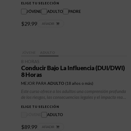
ELIGE TU SELECCIÓN
seguridad emocional. Explore cómo los límites saludables
pueden proteger su bienestar, mejorar las relaciones y
JÓVENE
ADULTO
PADRE
prevenir conflictos. Empoderar a las personas para que
$29.99
reconozcan sus propias necesidades y límites, fomentando
AÑADIR
el respeto por sí mismas y por los demás.
JÓVENE
ADULTO
8 HORAS
Conducir Bajo La Influencia (DUI/DWI)
8 Horas
MEJOR PARA
ADULTO
(18 años o más)
Este curso ofrece a los adultos una comprensión profunda
de los riesgos, las consecuencias legales y el impacto real
de conducir bajo los efectos del alcohol o las drogas. Los
ELIGE TU SELECCIÓN
participantes explorarán la toma de decisiones, la
responsabilidad y las estrategias para prevenir futuros
JÓVENE
ADULTO
incidentes.
$89.99
AÑADIR