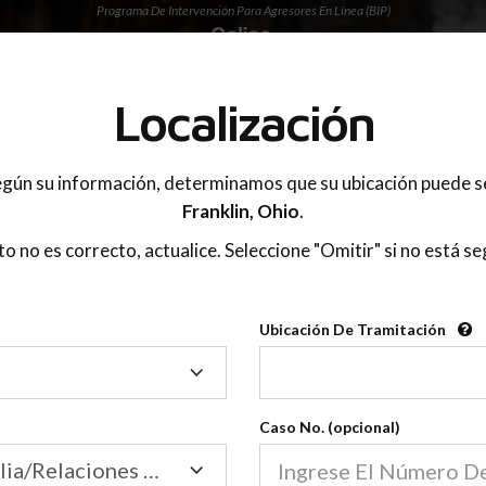
Programa De Intervención Para Agresores En Línea (BIP)
 PADRES
Localización
gún su información, determinamos que su ubicación puede s
Franklin,
Ohio
.
sto no es correcto, actualice. Seleccione "Omitir" si no está se
Ubicación De Tramitación
Ubicación
De
Clases En Línea
Tramitación
ención En Línea Para 
Caso No. (opcional)
Tribunal de Familia/Relaciones Domésticas