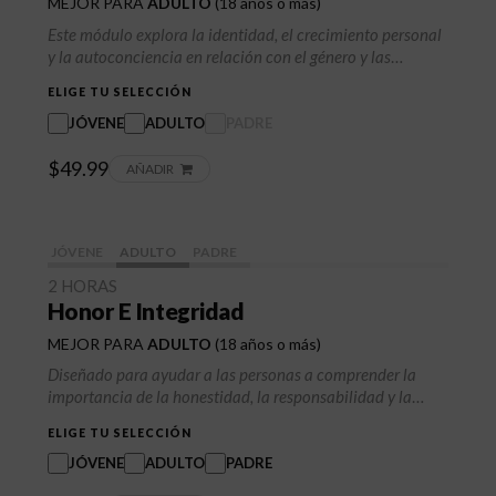
MEJOR PARA
ADULTO
(18 años o más)
Este módulo explora la identidad, el crecimiento personal
y la autoconciencia en relación con el género y las
experiencias de vida. Los participantes desarrollarán una
ELIGE TU SELECCIÓN
comprensión más profunda de sí mismos y de los demás, a
la vez que adquirirán habilidades para una comunicación
JÓVENE
ADULTO
PADRE
respetuosa y relaciones saludables.
$49.99
AÑADIR
JÓVENE
ADULTO
PADRE
2 HORAS
Honor E Integridad
MEJOR PARA
ADULTO
(18 años o más)
Diseñado para ayudar a las personas a comprender la
importancia de la honestidad, la responsabilidad y la
toma de decisiones éticas. Fomenta la autorreflexión, la
ELIGE TU SELECCIÓN
rendición de cuentas y el crecimiento personal, enseñando
a los participantes cómo la integridad impacta sus
JÓVENE
ADULTO
PADRE
relaciones, decisiones y oportunidades futuras.