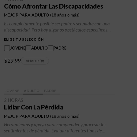
Cómo Afrontar Las Discapacidades
MEJOR PARA
ADULTO
(18 años o más)
Es completamente posible ser padre y ser padre con una
discapacidad. Pero hay algunos obstáculos específicos
que es más probable que enfrente que otros. Esta clase
ELIGE TU SELECCIÓN
analizará las limitaciones físicas, las necesidades de
atención médica específicas y el bienestar infantil en
JÓVENE
ADULTO
PADRE
relación con estas necesidades.
$29.99
AÑADIR
JÓVENE
ADULTO
PADRE
2 HORAS
Lidiar Con La Pérdida
MEJOR PARA
ADULTO
(18 años o más)
Herramientas y apoyo para comprender y procesar los
sentimientos de pérdida. Evaluar diferentes tipos de
pérdida, incluyendo cambios familiares, amistades u otros