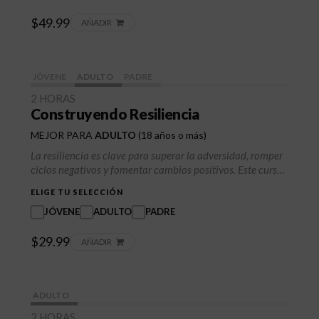
juego, los videojuegos, el uso de internet, las compras e
$49.99
incluso ciertos tipos de hábitos alimentarios.
AÑADIR
JÓVENE
ADULTO
PADRE
2 HORAS
Construyendo Resiliencia
MEJOR PARA
ADULTO
(18 años o más)
La resiliencia es clave para superar la adversidad, romper
ciclos negativos y fomentar cambios positivos. Este curso
brinda herramientas para manejar el estrés, mejorar la
ELIGE TU SELECCIÓN
toma de decisiones y fortalecer la estabilidad emocional.
Aprende estrategias de adaptación, relaciones saludables
JÓVENE
ADULTO
PADRE
y éxito a largo plazo en un formato flexible y autodirigido.
$29.99
AÑADIR
ADULTO
2 HORAS