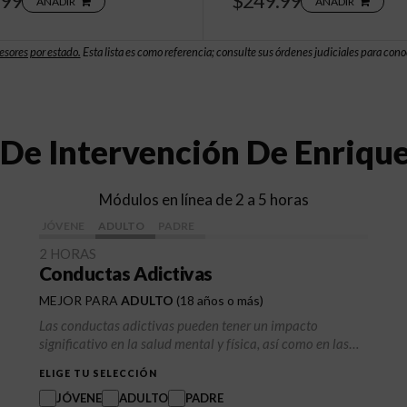
.99
$249.99
AÑADIR
AÑADIR
esores por estado.
Esta lista es como referencia; consulte sus órdenes judiciales para conoc
De Intervención De Enriqu
Módulos en línea de 2 a 5 horas
JÓVENE
ADULTO
PADRE
2 HORAS
Conductas Adictivas
MEJOR PARA
ADULTO
(18 años o más)
Las conductas adictivas pueden tener un impacto
significativo en la salud mental y física, así como en las
relaciones interpersonales y la calidad de vida en general.
ELIGE TU SELECCIÓN
Las conductas adictivas abarcan una amplia gama de
actividades más allá del abuso de sustancias, como el
JÓVENE
ADULTO
PADRE