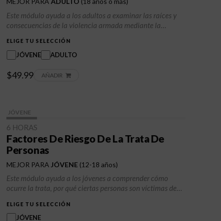
MEJOR PARA
ADULTO
(18 años o más)
Este módulo ayuda a los adultos a examinar las raíces y
consecuencias de la violencia armada mediante la
identificación de factores de riesgo, desencadenantes
ELIGE TU SELECCIÓN
emocionales y patrones nocivos. Los participantes
aprenden herramientas prácticas para la autorregulación,
JÓVENE
ADULTO
el establecimiento de límites y la toma de decisiones
$49.99
informada, a la vez que fortalecen la resiliencia y los
AÑADIR
apoyos protectores. La clase promueve la responsabilidad,
la recuperación y la toma de decisiones más seguras que
contribuyen al bienestar a largo plazo y la seguridad
JÓVENE
comunitaria.
6 HORAS
Factores De Riesgo De La Trata De
Personas
MEJOR PARA
JÓVENE
(12-18 años)
Este módulo ayuda a los jóvenes a comprender cómo
ocurre la trata, por qué ciertas personas son víctimas de
ella y cómo se desarrollan los factores de riesgo. Los
ELIGE TU SELECCIÓN
participantes exploran los desencadenantes emocionales,
la creación de vínculos traumáticos y las presiones
JÓVENE