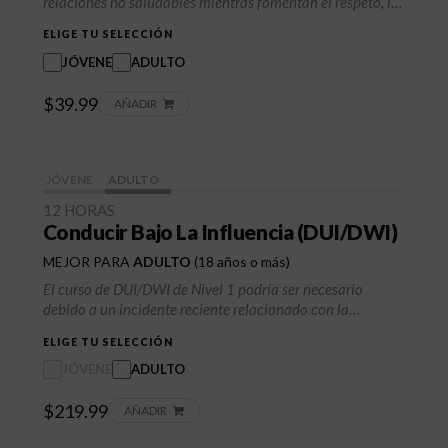
relaciones no saludables mientras fomentan el respeto, la
comunicación y la responsabilidad personal.
ELIGE TU SELECCIÓN
JÓVENE
ADULTO
$39.99
AÑADIR
JÓVENE
ADULTO
12 HORAS
Conducir Bajo La Influencia (DUI/DWI)
MEJOR PARA
ADULTO
(18 años o más)
El curso de DUI/DWI de Nivel 1 podría ser necesario
debido a un incidente reciente relacionado con la
conducción bajo los efectos del alcohol, que podría haber
ELIGE TU SELECCIÓN
resultado en una citación legal, arresto o condena. Está
diseñado para ayudarle a comprender los graves riesgos y
JÓVENE
ADULTO
consecuencias de conducir bajo la influencia del alcohol,
$219.99
tanto para usted como para los demás en la carretera.
AÑADIR
También le ayuda a cumplir con los requisitos judiciales o