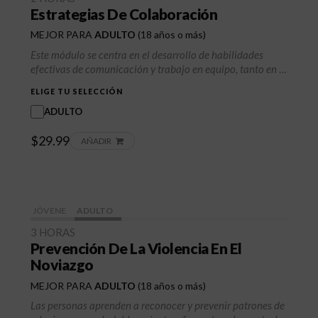
Estrategias De Colaboración
MEJOR PARA
ADULTO
(18 años o más)
Este módulo se centra en el desarrollo de habilidades
efectivas de comunicación y trabajo en equipo, tanto en el
ámbito personal como profesional. Los participantes
ELIGE TU SELECCIÓN
aprenderán a resolver conflictos, fortalecer relaciones y
colaborar para lograr resultados positivos.
ADULTO
$29.99
AÑADIR
JÓVENE
ADULTO
3 HORAS
Prevención De La Violencia En El
Noviazgo
MEJOR PARA
ADULTO
(18 años o más)
Las personas aprenden a reconocer y prevenir patrones de