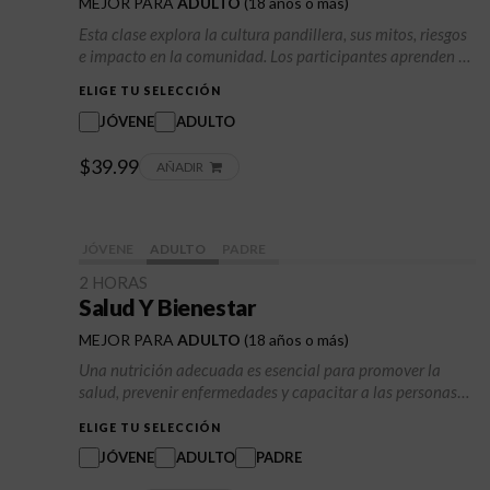
MEJOR PARA
ADULTO
(18 años o más)
Esta clase explora la cultura pandillera, sus mitos, riesgos
e impacto en la comunidad. Los participantes aprenden a
evitar involucrarse, a construir relaciones saludables, a
ELIGE TU SELECCIÓN
fortalecer su autoestima y a desarrollar habilidades para
la resolución de conflictos. La clase también describe
JÓVENE
ADULTO
estrategias seguras para salir de la vida pandillera y
$39.99
comprometerse con un cambio positivo a largo plazo.
AÑADIR
JÓVENE
ADULTO
PADRE
2 HORAS
Salud Y Bienestar
MEJOR PARA
ADULTO
(18 años o más)
Una nutrición adecuada es esencial para promover la
salud, prevenir enfermedades y capacitar a las personas
para que elijan alimentos informados que apoyen su
ELIGE TU SELECCIÓN
bienestar general. Al invertir en educación nutricional, se
da un paso hacia la mejora de los resultados de salud, la
JÓVENE
ADULTO
PADRE
reducción de los costos de atención médica y la creación