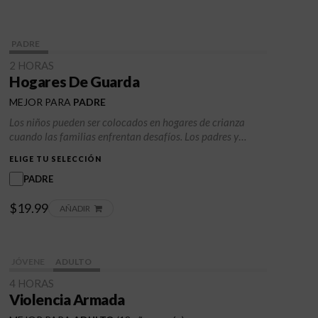
autoconocimiento, la confianza y los hábitos positivos
que favorecen la recuperación, la resiliencia y el bienestar
a largo plazo.
PADRE
2 HORAS
Hogares De Guarda
MEJOR PARA
PADRE
Los niños pueden ser colocados en hogares de crianza
cuando las familias enfrentan desafíos. Los padres y
cuidadores pueden aprender a comunicarse y resolver
ELIGE TU SELECCIÓN
problemas juntos para crear un futuro positivo para los
niños.
PADRE
$19.99
AÑADIR
JÓVENE
ADULTO
4 HORAS
Violencia Armada