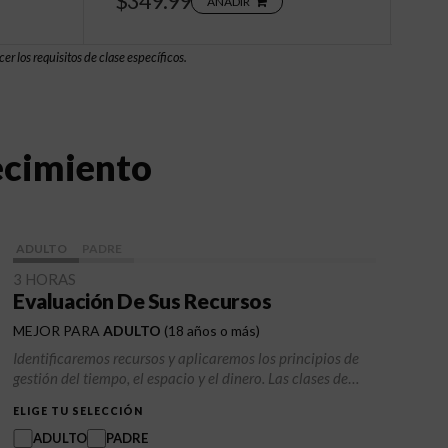
$349.99
AÑADIR
er los requisitos de clase específicos.
ecimiento
ADULTO
PADRE
3 HORAS
Evaluación De Sus Recursos
MEJOR PARA
ADULTO
(18 años o más)
Identificaremos recursos y aplicaremos los principios de
gestión del tiempo, el espacio y el dinero. Las clases de
gestión de recursos son fundamentales para que las
ELIGE TU SELECCIÓN
personas y las organizaciones optimicen el uso de los
recursos, mejoren la eficiencia y logren sus objetivos de
ADULTO
PADRE