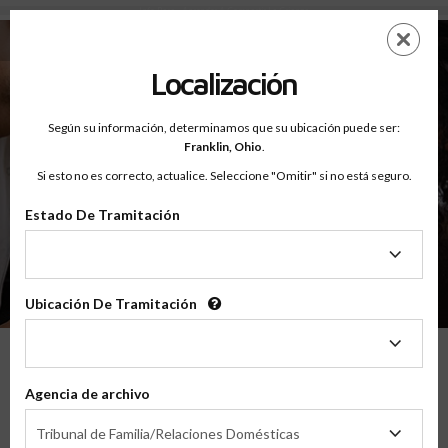
Info Para - Aprender A Compartir La Crianza
Saltar
ES
EN
al
contenido
Localización
principal
Según su información, determinamos que su ubicación puede ser:
Franklin,
Ohio
.
Si esto no es correcto, actualice. Seleccione "Omitir" si no está seguro.
Info Para
Aprender A Compartir La
Estado De Tramitación
Crianza
Estado
De
Tramitación
Ubicación De Tramitación
Ubicación
De
Tramitación
No Estás Sólo/a
Agencia de archivo
Agencia
Tribunal de Familia/Relaciones Domésticas
de