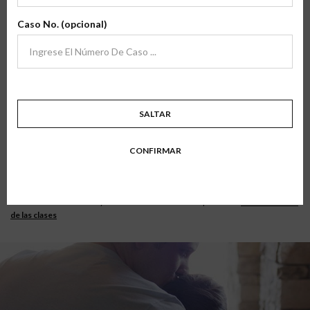
Más del 80% de nuestros usuarios actuales de la
archivo
página web OnlineParentingPrograms.com
®
Caso No. (opcional)
son padres que se están preparando a aprender
o ya están aprendiendo a compartir la crianza
de los hijos con la ex-pareja.
SALTAR
Más de 280,000 padres han tomado nuestras clases de crianza compartida.
Qué mejor que aprender de la experiencia de los padres que ya han terminado
una de las clases en línea. La contribución y las evaluaciones de los padres nos
CONFIRMAR
permitieron crear secciones adicionales que se centran en la información que
ellos pidieron.
El resultado….más del 87% de los padres dicen que nuestras clases son “Muy
Buenas” o “Excelentes” y las recomendarían a otras personas.
Ver el resúmen
de las clases