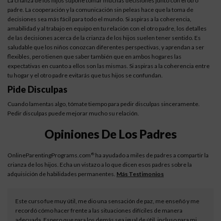
La crianza de los hijos supone tomar muchas decisiones junto con el otro
padre. La cooperación y la comunicación sin peleas hace que la toma de
decisiones sea más fácil para todo el mundo. Si aspiras a la coherencia,
amabilidad y al trabajo en equipo en tu relación con el otro padre, los detalles
de las decisiones acerca de la crianza de los hijos suelen tener sentido. Es
saludable que los niños conozcan diferentes perspectivas, y aprendan a ser
flexibles, pero tienen que saber también que en ambos hogares las
expectativas en cuanto a ellos son las mismas. Si aspiras a la coherencia entre
tu hogar y el otro padre evitarás que tus hijos se confundan.
Pide Disculpas
Cuando lamentas algo, tómate tiempo para pedir disculpas sinceramente.
Pedir disculpas puede mejorar mucho su relación.
Opiniones De Los Padres
OnlineParentingPrograms.com
ha ayudado a miles de padres a compartir la
®
crianza de los hijos. Echa un vistazo a lo que dicen esos padres sobre la
adquisición de habilidades permanentes.
Más Testimonios
Este curso fue muy útil, me dio una sensación de paz, me enseñó y me
recordó cómo hacer frente a las situaciones difíciles de manera
adecuada. Espero que para los demás sea igual de útil, incluso para mi