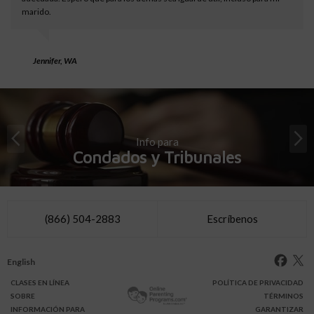
marido.
Jennifer, WA
Info para
Condados y Tribunales
(866) 504-2883
Escríbenos
English
CLASES
EN LÍNEA
POLÍTICA DE PRIVACIDAD
SOBRE
TÉRMINOS
INFO
RMACIÓN
PARA
GARANTIZAR