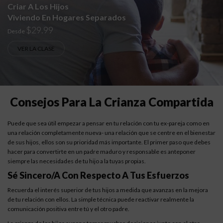
Criar A Los Hijos
Viviendo En Hogares Separados
$29.99
Desde
VER LA CLASE
Consejos Para La Crianza Compartida
Puede que sea útil empezar a pensar en tu relación con tu ex-pareja como en
una relación completamente nueva- una relación que se centre en el bienestar
de sus hijos, ellos son su prioridad más importante. El primer paso que debes
hacer para convertirte en un padre maduro y responsable es anteponer
siempre las necesidades de tu hijo a la tuyas propias.
Sé Sincero/a Con Respecto A Tus Esfuerzos
Recuerda el interés superior de tus hijos a medida que avanzas en la mejora
de tu relación con ellos. La simple técnica puede reactivar realmente la
comunicación positiva entre tú y el otro padre.