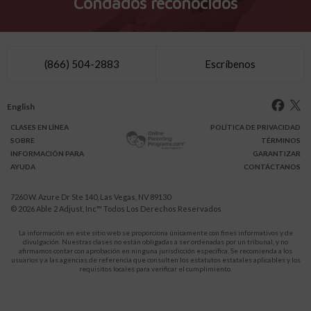
Condados reconocidos
(866) 504-2883
Escríbenos
English
CLASES
EN LÍNEA
POLÍTICA DE PRIVACIDAD
SOBRE
TÉRMINOS
INFO
RMACIÓN
PARA
GARANTIZAR
AYUDA
CONTÁCTANOS
7260 W. Azure Dr Ste 140, Las Vegas, NV 89130
© 2026
Able 2 Adjust, Inc
™ Todos Los Derechos Reservados
La información en este sitio web se proporciona únicamente con fines informativos y de
divulgación. Nuestras clases no están obligadas a ser ordenadas por un tribunal, y no
afirmamos contar con aprobación en ninguna jurisdicción específica. Se recomienda a los
usuarios y a las agencias de referencia que consulten los estatutos estatales aplicables y los
requisitos locales para verificar el cumplimiento.