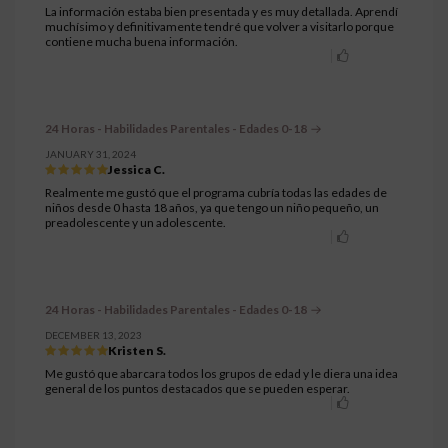
La información estaba bien presentada y es muy detallada. Aprendí
muchísimo y definitivamente tendré que volver a visitarlo porque
contiene mucha buena información.
24 Horas - Habilidades Parentales - Edades 0-18
JANUARY 31, 2024
Jessica C.
Realmente me gustó que el programa cubría todas las edades de
niños desde 0 hasta 18 años, ya que tengo un niño pequeño, un
preadolescente y un adolescente.
24 Horas - Habilidades Parentales - Edades 0-18
DECEMBER 13, 2023
Kristen S.
Me gustó que abarcara todos los grupos de edad y le diera una idea
general de los puntos destacados que se pueden esperar.