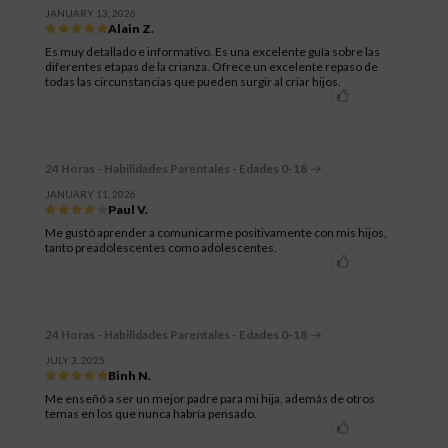
JANUARY 13, 2026
Alain Z.
Es muy detallado e informativo. Es una excelente guía sobre las
diferentes etapas de la crianza. Ofrece un excelente repaso de
todas las circunstancias que pueden surgir al criar hijos.
24 Horas - Habilidades Parentales - Edades 0-18
JANUARY 11, 2026
Paul V.
Me gustó aprender a comunicarme positivamente con mis hijos,
tanto preadolescentes como adolescentes.
24 Horas - Habilidades Parentales - Edades 0-18
JULY 3, 2025
Binh N.
Me enseñó a ser un mejor padre para mi hija, además de otros
temas en los que nunca habría pensado.