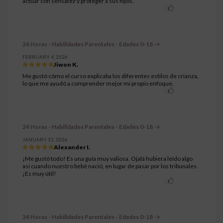
actuar con sensatez y proteger a sus hijos.
24 Horas - Habilidades Parentales - Edades 0-18
FEBRUARY 4, 2026
Jiwon K.
Me gustó cómo el curso explicaba los diferentes estilos de crianza,
lo que me ayudó a comprender mejor mi propio enfoque.
24 Horas - Habilidades Parentales - Edades 0-18
JANUARY 31, 2026
Alexander I.
¡Me gustó todo! Es una guía muy valiosa. Ojalá hubiera leído algo
así cuando nuestro bebé nació, en lugar de pasar por los tribunales.
¡Es muy útil!
24 Horas - Habilidades Parentales - Edades 0-18