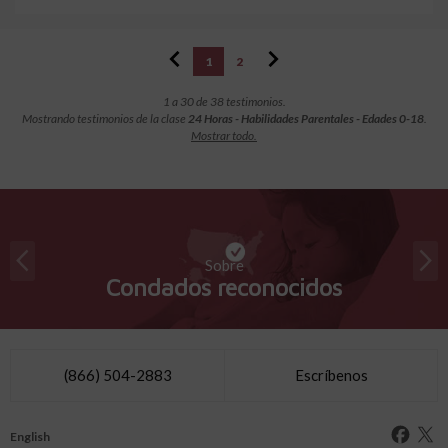
1
2
1 a 30 de 38 testimonios.
Mostrando testimonios de la clase
24 Horas - Habilidades Parentales - Edades 0-18
.
Mostrar todo.
Sobre
Condados reconocidos
(866) 504-2883
Escríbenos
English