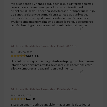
Mis hijos tienen 6 y 4 años, así que pensé que la información más
relevante era sobre cómo ayudarlos con la autoestima y la
disciplina saludable. La sección sobre tareas fue útil porque mi hijo
de 6 años se desenvuelve muy bien algunos días y se bloquea
otros, así que espero poder usarla y utilizar más técnicas para
ayudarlo eficazmente y, al mismo tiempo, lograr que se esfuerce
por sí solo en lugar de estar sentado a su lado todo el tiempo.
24 Horas - Habilidades Parentales - Edades 0-18
JANUARY 30, 2025
Angela T.
Una de las cosas que más me gustó de este programa fue que me
informó sobre distintos estilos de crianza y las diferencias entre
ellos, y cómo afectan a cada niño en crecimiento.
24 Horas - Habilidades Parentales - Edades 0-18
JANUARY 8, 2025
Juan D.
Este programa me brindó una visión más profunda de todos los