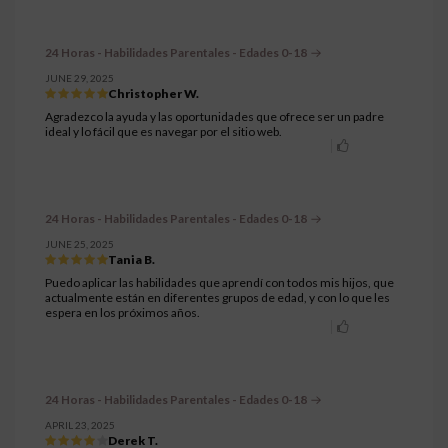
24 Horas - Habilidades Parentales - Edades 0-18
JUNE 29, 2025
Christopher W.
Agradezco la ayuda y las oportunidades que ofrece ser un padre
ideal y lo fácil que es navegar por el sitio web.
24 Horas - Habilidades Parentales - Edades 0-18
JUNE 25, 2025
Tania B.
Puedo aplicar las habilidades que aprendí con todos mis hijos, que
actualmente están en diferentes grupos de edad, y con lo que les
espera en los próximos años.
24 Horas - Habilidades Parentales - Edades 0-18
APRIL 23, 2025
Derek T.