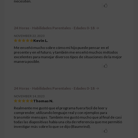
necesiten.
24 Horas - Habilidades Parentales - Edades 0-18
NOVEMBER 22, 2023
Kevin L.
Me enseñó mucho sobre cómo mi hijo puede pensar en el
presente y en el futuro, y también me enseñó muchos métodos
excelentes para manejar diversos tipos de situaciones de la mejor
manera posible.
24 Horas - Habilidades Parentales - Edades 0-18
NOVEMBER 14, 2023
Thomas N.
Realmente me gustó que el programa fuera fácil de leer y
comprender, utilizando lenguaje real y con ejemplos para
transmitir mensajes. También me gustó mucho que al final de casi
todas las diapositivas había una cita de referencia que me permitió
investigar más sobre lo que se dijo (Baumrind).