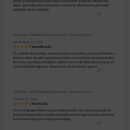
amor y cuidado hacia mis hijos y entender el desarrollo de mis
hijos, aprendiendo a entender y resolver situaciones para salir
adelante en la vida feliz.
24 Horas - Habilidades Parentales - Edades 0-18
SEPTEMBER 22, 2024
Veronica G.
El cuidado de los hijos como enseñar a los niños acerca del dinero
darle a saber el valor que tienes todos se me hicieron importantes
leí cosas que nunca hubiera sabido como sobrellevarlo aunque eh
vivido también algunas situaciones de los temas que vi
24 Horas - Habilidades Parentales - Edades 0-18
AUGUST 13, 2024
Jessica G.
Fue a mi propio ritmo, me permitió asistir a las clases cuando mi
horario lo permitía y estaba mentalmente preparado para absorber
la información que se me presentaba.