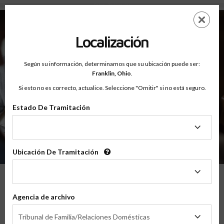
Sobre - Testimonios
Saltar
ES
EN
al
contenido
Localización
principal
Según su información, determinamos que su ubicación puede ser:
Franklin,
Ohio
.
Si esto no es correcto, actualice. Seleccione "Omitir" si no está seguro.
Estado De Tramitación
Sobre
Testimonios
Estado
De
Tramitación
Ubicación De Tramitación
Ubicación
De
Tramitación
Lo Que Nuestros Padres Tienen Que
Agencia de archivo
Decir
Agencia
Tribunal de Familia/Relaciones Domésticas
de