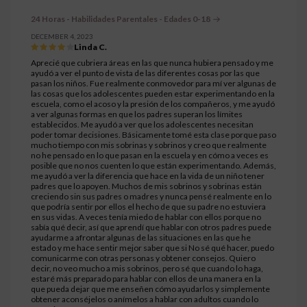
24 Horas - Habilidades Parentales - Edades 0-18
DECEMBER 4, 2023
Linda C.
Aprecié que cubriera áreas en las que nunca hubiera pensado y me
ayudó a ver el punto de vista de las diferentes cosas por las que
pasan los niños. Fue realmente conmovedor para mí ver algunas de
las cosas que los adolescentes pueden estar experimentando en la
escuela, como el acoso y la presión de los compañeros, y me ayudó
a ver algunas formas en que los padres superan los límites
establecidos. Me ayudó a ver que los adolescentes necesitan
poder tomar decisiones. Básicamente tomé esta clase porque paso
mucho tiempo con mis sobrinas y sobrinos y creo que realmente
no he pensado en lo que pasan en la escuela y en cómo a veces es
posible que no nos cuenten lo que están experimentando. Además,
me ayudó a ver la diferencia que hace en la vida de un niño tener
padres que lo apoyen. Muchos de mis sobrinos y sobrinas están
creciendo sin sus padres o madres y nunca pensé realmente en lo
que podría sentir por ellos el hecho de que su padre no estuviera
en sus vidas. A veces tenía miedo de hablar con ellos porque no
sabía qué decir, así que aprendí que hablar con otros padres puede
ayudarme a afrontar algunas de las situaciones en las que he
estado y me hace sentir mejor saber que si No sé qué hacer, puedo
comunicarme con otras personas y obtener consejos. Quiero
decir, no veo mucho a mis sobrinos, pero sé que cuando lo haga,
estaré más preparado para hablar con ellos de una manera en la
que pueda dejar que me enseñen cómo ayudarlos y simplemente
obtener aconséjelos o anímelos a hablar con adultos cuando lo