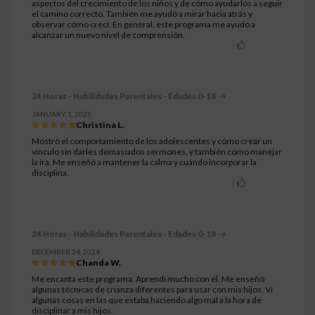
aspectos del crecimiento de los niños y de cómo ayudarlos a seguir
el camino correcto. También me ayudó a mirar hacia atrás y
observar cómo crecí. En general, este programa me ayudó a
alcanzar un nuevo nivel de comprensión.
24 Horas - Habilidades Parentales - Edades 0-18
JANUARY 1, 2025
Christina L.
Mostró el comportamiento de los adolescentes y cómo crear un
vínculo sin darles demasiados sermones, y también cómo manejar
la ira. Me enseñó a mantener la calma y cuándo incorporar la
disciplina.
24 Horas - Habilidades Parentales - Edades 0-18
DECEMBER 24, 2024
Chanda W.
Me encanta este programa. Aprendí mucho con él. Me enseñó
algunas técnicas de crianza diferentes para usar con mis hijos. Vi
algunas cosas en las que estaba haciendo algo mal a la hora de
disciplinar a mis hijos.