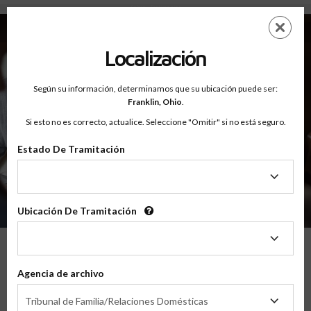
Sobre - Testimonios
Saltar
ES
EN
al
contenido
Localización
principal
Según su información, determinamos que su ubicación puede ser:
Franklin,
Ohio
.
Si esto no es correcto, actualice. Seleccione "Omitir" si no está seguro.
Estado De Tramitación
Sobre
Testimonios
Estado
De
Tramitación
Ubicación De Tramitación
Ubicación
De
Tramitación
Lo Que Nuestros Padres Tienen Que
Agencia de archivo
Decir
Agencia
Tribunal de Familia/Relaciones Domésticas
de