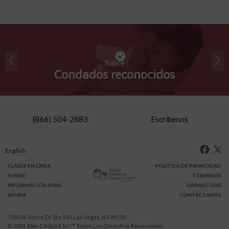
Sobre
Condados reconocidos
(866) 504-2883
Escríbenos
English
CLASES
EN LÍNEA
POLÍTICA DE PRIVACIDAD
SOBRE
TÉRMINOS
INFO
RMACIÓN
PARA
GARANTIZAR
AYUDA
CONTÁCTANOS
7260 W. Azure Dr Ste 140, Las Vegas, NV 89130
© 2026
Able 2 Adjust, Inc
™ Todos Los Derechos Reservados