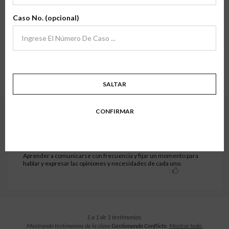
Estamos agradecidos por la oportunidad de servir a padres y familias en
archivo
transiciones en todo el país, y sus comentarios significan mucho para
Caso No. (opcional)
nosotros.
Aquí encontrará testimonios de familias que han tomado una de nuestras
clases de primera mano. Esperamos que sus historias y experiencias inspiren
confianza en lo que hacemos.
Mostrando testimonios de la clase
Gestionando Conflicto
.
Mostrar todo.
1 a 1 de 1 testimonios.
SALTAR
CONFIRMAR
Habilidades Parentales - Prosperan - Gestionando conflicto
OCTOBER 24, 2024
Shane C.
Aprender a comunicarse con frecuencia y fijar un momento para
hablar y expresar las opiniones y necesidades de cada uno.
1 a 1 de 1 testimonios.
Mostrando testimonios de la clase
Gestionando Conflicto
.
Mostrar todo.