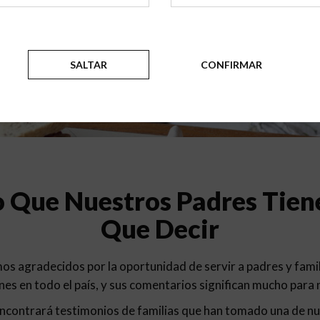
Testimonios
SALTAR
CONFIRMAR
o Que Nuestros Padres Tien
Que Decir
os agradecidos por la oportunidad de servir a padres y famil
nes en todo el país, y sus comentarios significan mucho para
ncontrará testimonios de familias que han tomado una de n