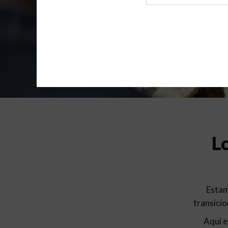
de
archivo
L
Estam
transicio
Aquí e