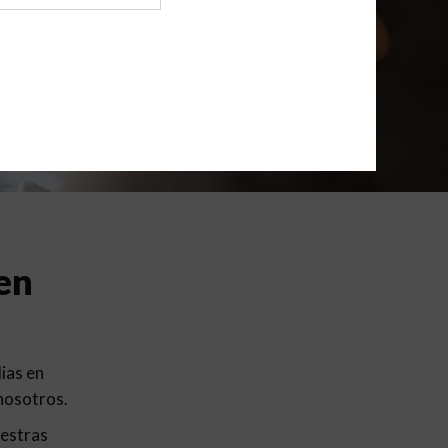
en
ias en
 nosotros.
uestras