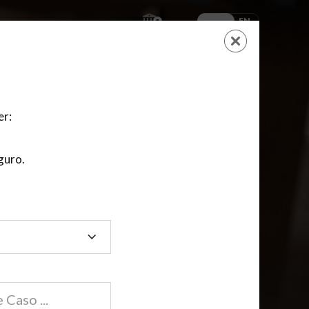
ES
EN
AYUDA
CARRITO
NUEVA CUENTA
LOGIN
er:
guro.