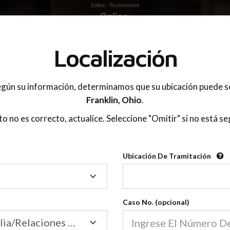
Sobre - Testimonios
 PADRES
Localización
gún su información, determinamos que su ubicación puede s
Franklin,
Ohio
.
sto no es correcto, actualice. Seleccione "Omitir" si no está se
Ubicación De Tramitación
Ubicación
De
Tramitación
Caso No. (opcional)
Tribunal de Familia/Relaciones Domésticas
Sobre