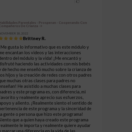
Habilidades Parentales - Prosperan - Cooperando Con
Compañeros De Crianza
NOVEMBER 18, 2022
Brittney R.
¡Me gusta lo informativo que es este módulo y
me encantan los videos y las interacciones
dentro del módulo y la vida! ¡Me encantó y
disfruté haciendo las actividades con mis bebés
y de hecho me enseñó mucho sobre la crianza de
los hijos y la creación de redes con otros padres
que muchas otras clases para padres no
enseñan! He asistido a muchas clases para
padres y este programa es, con diferencia, mi
favorito y realmente aprecio sus esfuerzos,
apoyo y aliento. ¡Realmente siento el sentido de
pertenencia de este programa y la sinceridad de
la gente o persona que hizo este programa!
Siento que a quien haya creado este programa
realmente le importa y realmente quiere ayudar
y marcar una diferencia en la vida de las