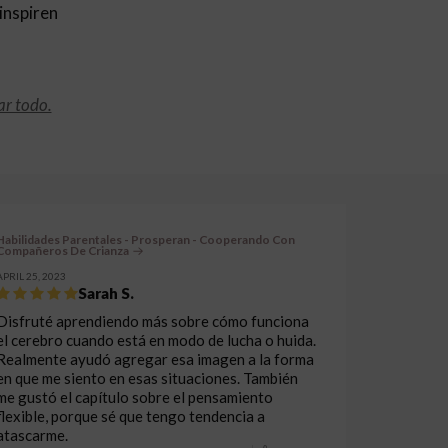
inspiren
r todo.
Habilidades Parentales - Prosperan - Cooperando Con
Compañeros De Crianza
APRIL 25, 2023
Sarah S.
Disfruté aprendiendo más sobre cómo funciona
el cerebro cuando está en modo de lucha o huida.
Realmente ayudó agregar esa imagen a la forma
en que me siento en esas situaciones. También
me gustó el capítulo sobre el pensamiento
flexible, porque sé que tengo tendencia a
atascarme.