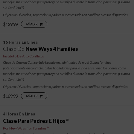
manejar sus emociones para proteger a sus hijos durante la transición y avanzar. (Crianza
sin Conflicto
)
®
Objetivo: Divorcios, separación o padres nunca casados en conflicto o casos disputados.
$139.99
AÑADIR
16 Horas En Línea
Clase De
New Ways 4 Families
Instituto De Alto Conflicto
Clase de Crianza Compartida basada en habilidades de nivel 2 para familias
potencialmente en conflicto. Estas habilidades para la vida enseñan a los padres cómo
manejar sus emociones para proteger a sus hijos durante la transición y avanzar. (Crianza
sin Conflicto
)
®
Objetivo: Divorcios, separación o padres nunca casados en conflicto o casos disputados.
$169.99
AÑADIR
4 Horas En Línea
Clase Para Padres E Hijos
®
Por New Ways For Families
®