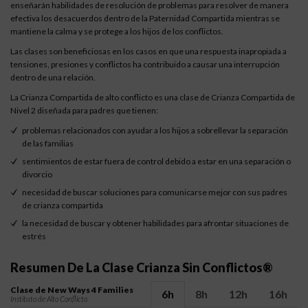
enseñarán habilidades de resolución de problemas para resolver de manera
efectiva los desacuerdos dentro de la Paternidad Compartida mientras se
mantiene la calma y se protege a los hijos de los conflictos.
Las clases son beneficiosas en los casos en que una respuesta inapropiada a
tensiones, presiones y conflictos ha contribuido a causar una interrupción
dentro de una relación.
La Crianza Compartida de alto conflicto es una clase de Crianza Compartida de
Nivel 2 diseñada para padres que tienen:
problemas relacionados con ayudar a los hijos a sobrellevar la separación
de las familias
sentimientos de estar fuera de control debido a estar en una separación o
divorcio
necesidad de buscar soluciones para comunicarse mejor con sus padres
de crianza compartida
la necesidad de buscar y obtener habilidades para afrontar situaciones de
estrés
Resumen De La Clase Crianza Sin Conflictos®
Clase de New Ways 4 Families
6h
8h
12h
16h
Instituto de Alto Conflicto