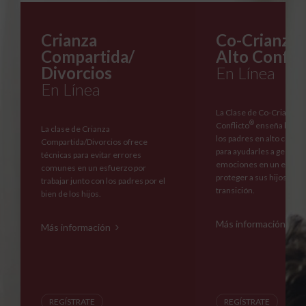
Crianza
Co-Crianza 
Compartida/
Alto Confli
Divorcios
En Línea
En Línea
La Clase de Co-Crianza s
®
Conflicto
enseña habili
La clase de Crianza
los padres en alto confli
Compartida/Divorcios ofrece
para ayudarles a gestion
técnicas para evitar errores
emociones en un esfuer
comunes en un esfuerzo por
proteger a sus hijos dura
trabajar junto con los padres por el
transición.
bien de los hijos.
Más información
Más información
REGÍSTRATE
REGÍSTRATE