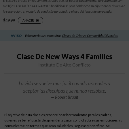
El curso se enfoca en las conversaciones que los padres pueden tener directamente con
sus hijos. Use las “Las 4 GRANDES habilidades” para hablar con su hijo sobre el divorcio o
la separación, el modelo de conducta apropiada y el uso del lenguaje apropiado.
$49.99
AÑADIR
AVISO
Echa un vistazo a nuestras
Clases de Crianza Compartida/Divorcios
.
Clase De New Ways 4 Families
Instituto De Alto Conflicto
La vida se vuelve más fácil cuando aprendes a
aceptar las disculpas que nunca recibiste.
Robert Brault
El objetivo de esta clase es proporcionar herramientas para los padres,
quienes se beneficiarán de aprender a ganar control sobre sus emociones y a
comunicarse en formas que sean saludables, seguras y benéficas. Se