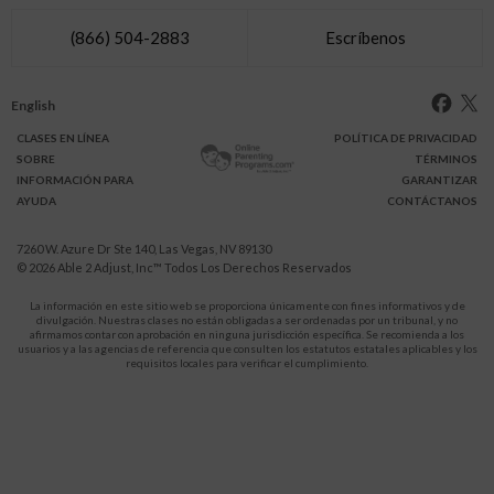
(866) 504-2883
Escríbenos
English
CLASES
EN LÍNEA
POLÍTICA DE PRIVACIDAD
SOBRE
TÉRMINOS
INFO
RMACIÓN
PARA
GARANTIZAR
AYUDA
CONTÁCTANOS
7260 W. Azure Dr Ste 140, Las Vegas, NV 89130
© 2026
Able 2 Adjust, Inc
™ Todos Los Derechos Reservados
La información en este sitio web se proporciona únicamente con fines informativos y de
divulgación. Nuestras clases no están obligadas a ser ordenadas por un tribunal, y no
afirmamos contar con aprobación en ninguna jurisdicción específica. Se recomienda a los
usuarios y a las agencias de referencia que consulten los estatutos estatales aplicables y los
requisitos locales para verificar el cumplimiento.
Protégete a ti y a tus hijos de la violencia doméstica.
911
LLAMA AL
para recibir ayuda inmediata,
o a tu servicio de emergencia local.