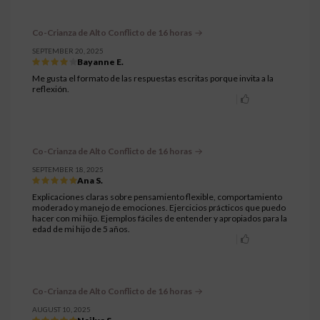
Co-Crianza de Alto Conflicto de 16 horas
SEPTEMBER 20, 2025
Bayanne E.
Me gusta el formato de las respuestas escritas porque invita a la
reflexión.
Co-Crianza de Alto Conflicto de 16 horas
SEPTEMBER 18, 2025
Ana S.
Explicaciones claras sobre pensamiento flexible, comportamiento
moderado y manejo de emociones. Ejercicios prácticos que puedo
hacer con mi hijo. Ejemplos fáciles de entender y apropiados para la
edad de mi hijo de 5 años.
Co-Crianza de Alto Conflicto de 16 horas
AUGUST 10, 2025