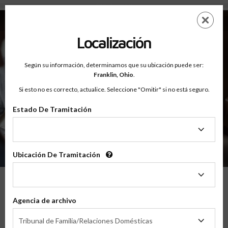
Sobre - Testimonios
Saltar
ES
EN
al
contenido
Localización
principal
Según su información, determinamos que su ubicación puede ser:
Franklin,
Ohio
.
Si esto no es correcto, actualice. Seleccione "Omitir" si no está seguro.
Estado De Tramitación
Sobre
Testimonios
Estado
De
Tramitación
Ubicación De Tramitación
Ubicación
De
Tramitación
Lo Que Nuestros Padres Tienen Que
Agencia de archivo
Decir
Agencia
Tribunal de Familia/Relaciones Domésticas
de