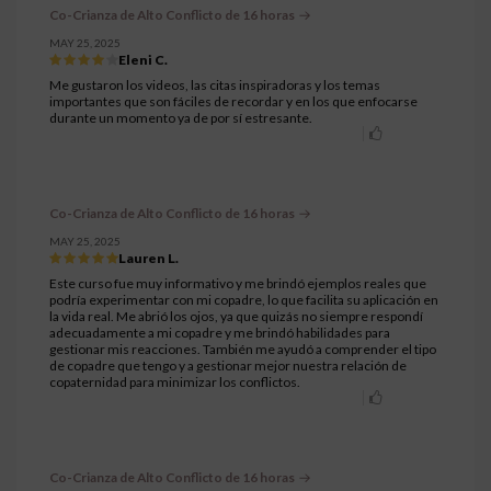
Co-Crianza de Alto Conflicto de 16 horas
MAY 25, 2025
Eleni C.
Me gustaron los videos, las citas inspiradoras y los temas
importantes que son fáciles de recordar y en los que enfocarse
durante un momento ya de por sí estresante.
Co-Crianza de Alto Conflicto de 16 horas
MAY 25, 2025
Lauren L.
Este curso fue muy informativo y me brindó ejemplos reales que
podría experimentar con mi copadre, lo que facilita su aplicación en
la vida real. Me abrió los ojos, ya que quizás no siempre respondí
adecuadamente a mi copadre y me brindó habilidades para
gestionar mis reacciones. También me ayudó a comprender el tipo
de copadre que tengo y a gestionar mejor nuestra relación de
copaternidad para minimizar los conflictos.
Co-Crianza de Alto Conflicto de 16 horas