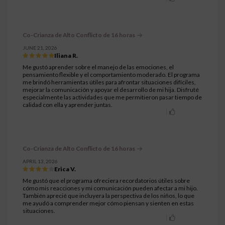
Co-Crianza de Alto Conflicto de 16 horas
JUNE 21, 2026
Iliana R.
Me gustó aprender sobre el manejo de las emociones, el
pensamiento flexible y el comportamiento moderado. El programa
me brindó herramientas útiles para afrontar situaciones difíciles,
mejorar la comunicación y apoyar el desarrollo de mi hija. Disfruté
especialmente las actividades que me permitieron pasar tiempo de
calidad con ella y aprender juntas.
Co-Crianza de Alto Conflicto de 16 horas
APRIL 13, 2026
Erica V.
Me gustó que el programa ofreciera recordatorios útiles sobre
cómo mis reacciones y mi comunicación pueden afectar a mi hijo.
También aprecié que incluyera la perspectiva de los niños, lo que
me ayudó a comprender mejor cómo piensan y sienten en estas
situaciones.