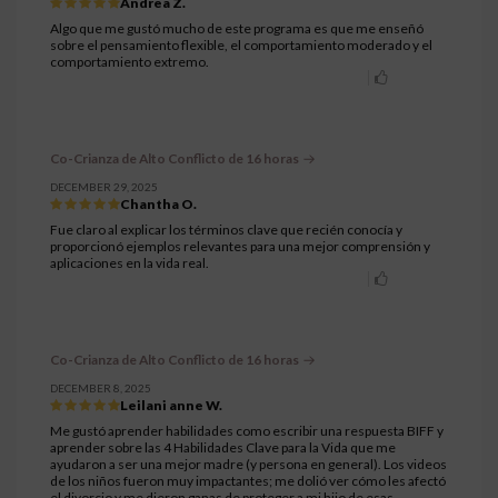
Andrea Z.
Algo que me gustó mucho de este programa es que me enseñó
sobre el pensamiento flexible, el comportamiento moderado y el
comportamiento extremo.
Co-Crianza de Alto Conflicto de 16 horas
DECEMBER 29, 2025
Chantha O.
Fue claro al explicar los términos clave que recién conocía y
proporcionó ejemplos relevantes para una mejor comprensión y
aplicaciones en la vida real.
Co-Crianza de Alto Conflicto de 16 horas
DECEMBER 8, 2025
Leilani anne W.
Me gustó aprender habilidades como escribir una respuesta BIFF y
aprender sobre las 4 Habilidades Clave para la Vida que me
ayudaron a ser una mejor madre (y persona en general). Los videos
de los niños fueron muy impactantes; me dolió ver cómo les afectó
el divorcio y me dieron ganas de proteger a mi hijo de esas