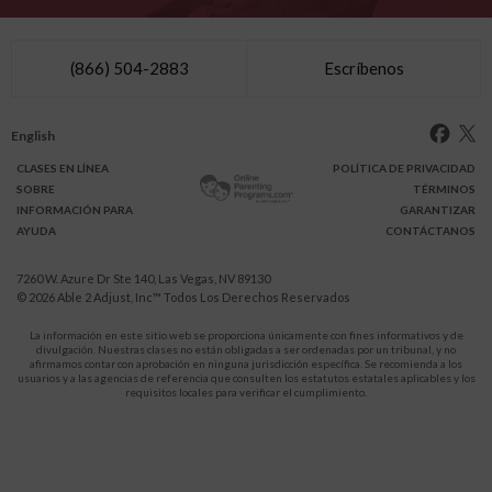
(866) 504-2883
Escríbenos
English
CLASES
EN LÍNEA
POLÍTICA DE PRIVACIDAD
SOBRE
TÉRMINOS
INFO
RMACIÓN
PARA
GARANTIZAR
AYUDA
CONTÁCTANOS
7260 W. Azure Dr Ste 140, Las Vegas, NV 89130
© 2026
Able 2 Adjust, Inc
™ Todos Los Derechos Reservados
La información en este sitio web se proporciona únicamente con fines informativos y de
divulgación. Nuestras clases no están obligadas a ser ordenadas por un tribunal, y no
afirmamos contar con aprobación en ninguna jurisdicción específica. Se recomienda a los
usuarios y a las agencias de referencia que consulten los estatutos estatales aplicables y los
requisitos locales para verificar el cumplimiento.
Protégete a ti y a tus hijos de la violencia doméstica.
911
LLAMA AL
para recibir ayuda inmediata,