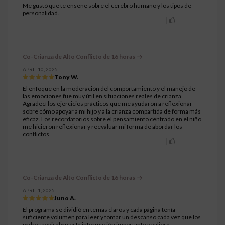
Me gustó que te enseñe sobre el cerebro humano y los tipos de
personalidad.
Co-Crianza de Alto Conflicto de 16 horas
APRIL 10, 2025
Tony W.
El enfoque en la moderación del comportamiento y el manejo de
las emociones fue muy útil en situaciones reales de crianza.
Agradecí los ejercicios prácticos que me ayudaron a reflexionar
sobre cómo apoyar a mi hijo y a la crianza compartida de forma más
eficaz. Los recordatorios sobre el pensamiento centrado en el niño
me hicieron reflexionar y reevaluar mi forma de abordar los
conflictos.
Co-Crianza de Alto Conflicto de 16 horas
APRIL 1, 2025
Juno A.
El programa se dividió en temas claros y cada página tenía
suficiente volumen para leer y tomar un descanso cada vez que los
padres revisaban esta información importante y valiosa,