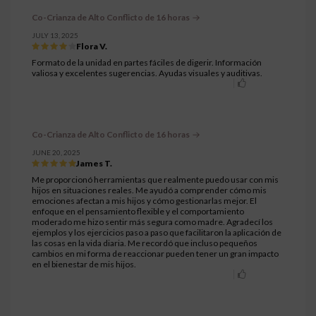
Co-Crianza de Alto Conflicto de 16 horas
JULY 13, 2025
Flora V.
Formato de la unidad en partes fáciles de digerir. Información
valiosa y excelentes sugerencias. Ayudas visuales y auditivas.
Co-Crianza de Alto Conflicto de 16 horas
JUNE 20, 2025
James T.
Me proporcionó herramientas que realmente puedo usar con mis
hijos en situaciones reales. Me ayudó a comprender cómo mis
emociones afectan a mis hijos y cómo gestionarlas mejor. El
enfoque en el pensamiento flexible y el comportamiento
moderado me hizo sentir más segura como madre. Agradecí los
ejemplos y los ejercicios paso a paso que facilitaron la aplicación de
las cosas en la vida diaria. Me recordó que incluso pequeños
cambios en mi forma de reaccionar pueden tener un gran impacto
en el bienestar de mis hijos.