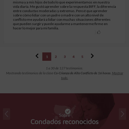
misma y a mis hijos de todo lo que experimentamos en nuestra
vida diaria. Me gustó aprender sobre la respuesta BIFF, la diferencia
entre conductas moderadas y extremas. Pensé que aprender
sobre cómo lidiar con un padre o madre con un alto nivel de
conflicto me ayudará a lidiar con muchas situaciones diferentes
que pueden surgir y puede ayudarme a mantenerme firme en
hacer lo mejor para mi familia.
1
2
3
4
5
1 a 30 de 127 testimonios.
Mostrando testimonios de la clase
Co-Crianza de Alto Conflicto de 16 horas
.
Mostrar
todo.
Sobre
Condados reconocidos