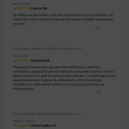
MAY 4, 2025
Daniel W.
Se utilizaron diferentes métodos de enseñanza y aprendizaje con
material escrito, vídeos, preguntas de opción múltiple y preguntas
escritas.
Co-Crianza de Alto Conflicto de 16 horas
MAY 3, 2025
Dejonee B.
Me gustó el contenido, que permite reflexionar sobre las
actividades apropiadas para la edad que se pueden realizar con los
hijos y anima a los padres a pensar bien del otro. También aprecio el
apoyo mutuo para superar las dificultades del crecimiento,
identificar los diferentes estilos de crianza y concientizarse
mutuamente.
Co-Crianza de Alto Conflicto de 16 horas
APRIL 15, 2025
Christopher H.