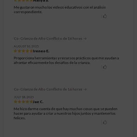
Nailya S.
Me gustaron mucho los videos educativos con el análisis
correspondiente.
Co-Crianza de Alto Conflicto de 16 horas
AUGUST 10, 2025
Ireneo E.
Proporciona herramientas y recursos prácticos que me ayudan a
afrontar eficazmente los desafíos de la crianza.
Co-Crianza de Alto Conflicto de 16 horas
JULY 18, 2025
Jae C.
Me hizo darme cuenta de que hay muchas cosas que se pueden
hacer para ayudar a criar a nuestros hijos juntos y mantenerlos
felices.