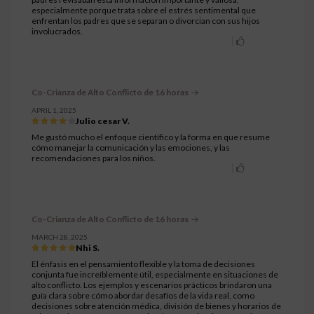
especialmente porque trata sobre el estrés sentimental que
enfrentan los padres que se separan o divorcian con sus hijos
involucrados.
Co-Crianza de Alto Conflicto de 16 horas
APRIL 1, 2025
Julio cesar V.
Me gustó mucho el enfoque científico y la forma en que resume
cómo manejar la comunicación y las emociones, y las
recomendaciones para los niños.
Co-Crianza de Alto Conflicto de 16 horas
MARCH 28, 2025
Nhi S.
El énfasis en el pensamiento flexible y la toma de decisiones
conjunta fue increíblemente útil, especialmente en situaciones de
alto conflicto. Los ejemplos y escenarios prácticos brindaron una
guía clara sobre cómo abordar desafíos de la vida real, como
decisiones sobre atención médica, división de bienes y horarios de