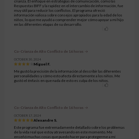
crianza. El enfoque en estrategias de comunicación, como las
Respuestas BIFF y la rapidez en el intercambio de información, fue
muy útil para reducir los conflictos. El programa ofreció
información valiosa sobre consejos apropiados para la edad de los
niños, lo que me ayudó a comprender mejor cómo apoyar a mi hijo
en las diferentes etapas de su desarrollo.
Co-Crianza de Alto Conflicto de 16 horas
OCTOBER 30, 2024
Miguel F.
Me gustó la precisión de la información al describir las diferentes
personalidades y cómo esto afecta directamente a los niños. Me
gustó el énfasis en que nada de esto es culpa de los niños.
Co-Crianza de Alto Conflicto de 16 horas
OCTOBER 17, 2024
Alexandre S.
Este programa fue extremadamente detallado sobre los problemas
de la vida real que estoy atravesando en este momento. Me
enseñó muchas cosas que puedo hacer para protegerme a mí