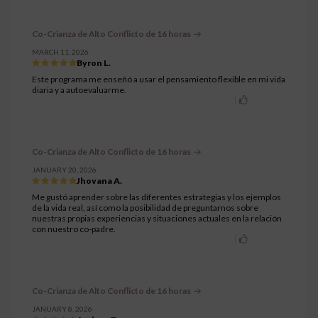
Co-Crianza de Alto Conflicto de 16 horas
MARCH 11, 2026
Byron L.
Este programa me enseñó a usar el pensamiento flexible en mi vida
diaria y a autoevaluarme.
Co-Crianza de Alto Conflicto de 16 horas
JANUARY 20, 2026
Jhovana A.
Me gustó aprender sobre las diferentes estrategias y los ejemplos
de la vida real, así como la posibilidad de preguntarnos sobre
nuestras propias experiencias y situaciones actuales en la relación
con nuestro co-padre.
Co-Crianza de Alto Conflicto de 16 horas
JANUARY 8, 2026