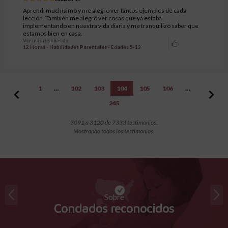
Aprendí muchísimo y me alegró ver tantos ejemplos de cada
lección. También me alegró ver cosas que ya estaba
implementando en nuestra vida diaria y me tranquilizó saber que
estamos bien en casa.
Ver más reseñas de
12 Horas - Habilidades Parentales - Edades 5-13
1
…
102
103
104
105
106
…
245
3091 a 3120 de 7333 testimonios.
Mostrando todos los testimonios.
Sobre
Condados reconocidos