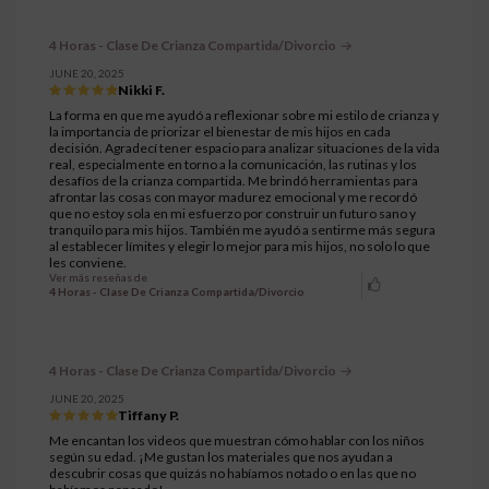
4 Horas - Clase De Crianza Compartida/Divorcio
JUNE 20, 2025
Nikki F.
La forma en que me ayudó a reflexionar sobre mi estilo de crianza y
la importancia de priorizar el bienestar de mis hijos en cada
decisión. Agradecí tener espacio para analizar situaciones de la vida
real, especialmente en torno a la comunicación, las rutinas y los
desafíos de la crianza compartida. Me brindó herramientas para
afrontar las cosas con mayor madurez emocional y me recordó
que no estoy sola en mi esfuerzo por construir un futuro sano y
tranquilo para mis hijos. También me ayudó a sentirme más segura
al establecer límites y elegir lo mejor para mis hijos, no solo lo que
les conviene.
Ver más reseñas de
4 Horas - Clase De Crianza Compartida/Divorcio
4 Horas - Clase De Crianza Compartida/Divorcio
JUNE 20, 2025
Tiffany P.
Me encantan los videos que muestran cómo hablar con los niños
según su edad. ¡Me gustan los materiales que nos ayudan a
descubrir cosas que quizás no habíamos notado o en las que no