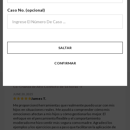
Estamos agradecidos por la oportunidad de servir a padres y familias en
archivo
transiciones en todo el país, y sus comentarios significan mucho para
Caso No. (opcional)
nosotros.
Aquí encontrará testimonios de familias que han tomado una de nuestras
clases de primera mano. Esperamos que sus historias y experiencias inspiren
confianza en lo que hacemos.
Mostrando todos los testimonios.
3091 a 3120 de 7333 testimonios.
SALTAR
1
…
102
103
104
105
106
…
CONFIRMAR
245
Co-Crianza de Alto Conflicto de 16 horas
JUNE 20, 2025
James T.
Me proporcionó herramientas que realmente puedo usar con mis
hijos en situaciones reales. Me ayudó a comprender cómo mis
emociones afectan a mis hijos y cómo gestionarlas mejor. El
enfoque en el pensamiento flexible y el comportamiento
moderado me hizo sentir más segura como madre. Agradecí los
ejemplos y los ejercicios paso a paso que facilitaron la aplicación de