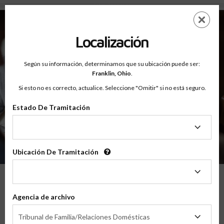
Sobre - Testimonios
Saltar
ES
EN
al
contenido
Localización
principal
Según su información, determinamos que su ubicación puede ser:
Franklin,
Ohio
.
Si esto no es correcto, actualice. Seleccione "Omitir" si no está seguro.
Estado De Tramitación
Sobre
Testimonios
Estado
De
Tramitación
Ubicación De Tramitación
Ubicación
De
Tramitación
Lo Que Nuestros Padres Tienen Que
Agencia de archivo
Decir
Agencia
Tribunal de Familia/Relaciones Domésticas
de