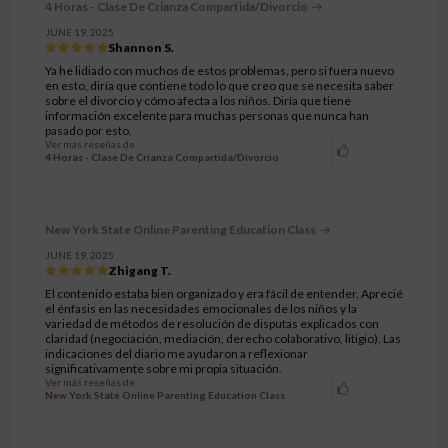
4 Horas - Clase De Crianza Compartida/Divorcio
JUNE 19, 2025
Shannon S.
Ya he lidiado con muchos de estos problemas, pero si fuera nuevo
en esto, diría que contiene todo lo que creo que se necesita saber
sobre el divorcio y cómo afecta a los niños. Diría que tiene
información excelente para muchas personas que nunca han
pasado por esto.
Ver más reseñas de
4 Horas - Clase De Crianza Compartida/Divorcio
New York State Online Parenting Education Class
JUNE 19, 2025
Zhigang T.
El contenido estaba bien organizado y era fácil de entender. Aprecié
el énfasis en las necesidades emocionales de los niños y la
variedad de métodos de resolución de disputas explicados con
claridad (negociación, mediación, derecho colaborativo, litigio). Las
indicaciones del diario me ayudaron a reflexionar
significativamente sobre mi propia situación.
Ver más reseñas de
New York State Online Parenting Education Class