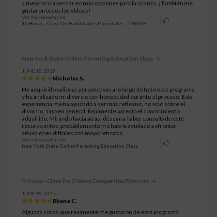
a mejorar o a pensar en más opciones para la crianza. ¡También me
gustaron todos los videos!
Ver más reseñas de
12 Horas - Clase De Habilidades Parentales - THRIVE
New York State Online Parenting Education Class
JUNE 18, 2025
Nicholas S.
He adquirido valiosas perspectivas a lo largo de todo este programa
y he analizado mi divorcio con honestidad durante el proceso. Esta
experiencia me ha ayudado a ser más reflexiva, no solo sobre el
divorcio, sino en general. Realmente aprecio el conocimiento
adquirido. Mirando hacia atrás, desearía haber consultado este
recurso antes; probablemente me habría ayudado a afrontar
situaciones difíciles con mayor eficacia.
Ver más reseñas de
New York State Online Parenting Education Class
4 Horas - Clase De Crianza Compartida/Divorcio
JUNE 18, 2025
Bbana C.
Algunas cosas que realmente me gustaron de este programa