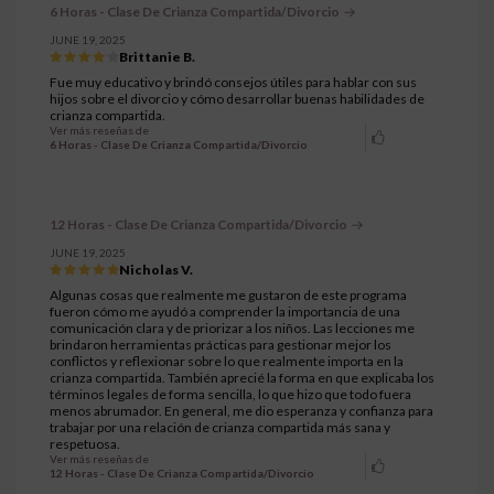
6 Horas - Clase De Crianza Compartida/Divorcio
JUNE 19, 2025
Brittanie B.
Fue muy educativo y brindó consejos útiles para hablar con sus
hijos sobre el divorcio y cómo desarrollar buenas habilidades de
crianza compartida.
Ver más reseñas de
6 Horas - Clase De Crianza Compartida/Divorcio
12 Horas - Clase De Crianza Compartida/Divorcio
JUNE 19, 2025
Nicholas V.
Algunas cosas que realmente me gustaron de este programa
fueron cómo me ayudó a comprender la importancia de una
comunicación clara y de priorizar a los niños. Las lecciones me
brindaron herramientas prácticas para gestionar mejor los
conflictos y reflexionar sobre lo que realmente importa en la
crianza compartida. También aprecié la forma en que explicaba los
términos legales de forma sencilla, lo que hizo que todo fuera
menos abrumador. En general, me dio esperanza y confianza para
trabajar por una relación de crianza compartida más sana y
respetuosa.
Ver más reseñas de
12 Horas - Clase De Crianza Compartida/Divorcio