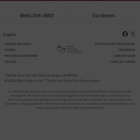
(866) 504-2883
Escríbenos
English
CLASES
EN LÍNEA
POLÍTICA DE PRIVACIDAD
SOBRE
TÉRMINOS
INFO
RMACIÓN
PARA
GARANTIZAR
AYUDA
CONTÁCTANOS
7260 W. Azure Dr Ste 140, Las Vegas, NV 89130
© 2026
Able 2 Adjust, Inc
™ Todos Los Derechos Reservados
La información en este sitio web se proporciona únicamente con fines informativos y de
divulgación. Nuestras clases no están obligadas a ser ordenadas por un tribunal, y no
afirmamos contar con aprobación en ninguna jurisdicción específica. Se recomienda a los
usuarios y a las agencias de referencia que consulten los estatutos estatales aplicables y los
requisitos locales para verificar el cumplimiento.
Protégete a ti y a tus hijos de la violencia doméstica.
911
LLAMA AL
para recibir ayuda inmediata,