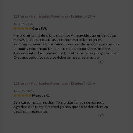
12 Horas - Habilidades Parentales - Edades 5-13
JULY 14, 2026
Carol W.
Mejoró mi forma de criar a mis hijos y me ayudó a aprender cosas
nuevas que desconocía, así como a desarrollar mejores
estrategias. Además, me ayudó a comprender mejor la perspectiva
del niño y cómo manejar las situaciones como padre o madre.
Aprendí a introducir temas de diferentes maneras y según la edad.
Creo que todos los abuelos deberían hacer este curso.
12 Horas - Habilidades Parentales - Edades 5-13
JUNE 17, 2026
Marcus G.
Este curso incluía mucha información útil que desconocía.
Agradecí que fuera directo al grano y que no se detuviera en
detalles innecesarios.