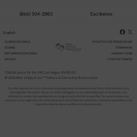
(866) 504-2883
Escríbenos
English
CLASES
EN LÍNEA
POLÍTICA DE PRIVACIDAD
SOBRE
TÉRMINOS
INFO
RMACIÓN
PARA
GARANTIZAR
AYUDA
CONTÁCTANOS
7260 W. Azure Dr Ste 140, Las Vegas, NV 89130
© 2026
Able 2 Adjust, Inc
™ Todos Los Derechos Reservados
La información en este sitio web se proporciona únicamente con fines informativos y de
divulgación. Nuestras clases no están obligadas a ser ordenadas por un tribunal, y no
afirmamos contar con aprobación en ninguna jurisdicción específica. Se recomienda a los
usuarios y a las agencias de referencia que consulten los estatutos estatales aplicables y los
requisitos locales para verificar el cumplimiento.
Protégete a ti y a tus hijos de la violencia doméstica.
911
LLAMA AL
para recibir ayuda inmediata,