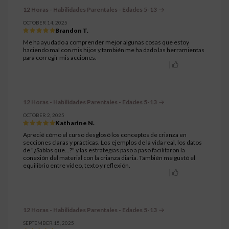
12 Horas - Habilidades Parentales - Edades 5-13
OCTOBER 14, 2025
Brandon T.
Me ha ayudado a comprender mejor algunas cosas que estoy
haciendo mal con mis hijos y también me ha dado las herramientas
para corregir mis acciones.
12 Horas - Habilidades Parentales - Edades 5-13
OCTOBER 2, 2025
Katharine N.
Aprecié cómo el curso desglosó los conceptos de crianza en
secciones claras y prácticas. Los ejemplos de la vida real, los datos
de "¿Sabías que...?" y las estrategias paso a paso facilitaron la
conexión del material con la crianza diaria. También me gustó el
equilibrio entre video, texto y reflexión.
12 Horas - Habilidades Parentales - Edades 5-13
SEPTEMBER 15, 2025