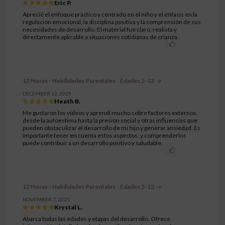
Eric P.
Aprecié el enfoque práctico y centrado en el niño y el énfasis en la
regulación emocional, la disciplina positiva y la comprensión de sus
necesidades de desarrollo. El material fue claro, realista y
directamente aplicable a situaciones cotidianas de crianza.
12 Horas - Habilidades Parentales - Edades 5-13
DECEMBER 13, 2025
Heath B.
Me gustaron los videos y aprendí mucho sobre factores externos,
desde la autoestima hasta la presión social y otras influencias que
pueden obstaculizar el desarrollo de mi hijo y generar ansiedad. Es
importante tener en cuenta estos aspectos, y comprenderlos
puede contribuir a un desarrollo positivo y saludable.
12 Horas - Habilidades Parentales - Edades 5-13
NOVEMBER 7, 2025
Krystal L.
Abarca todas las edades y etapas del desarrollo. Ofrece