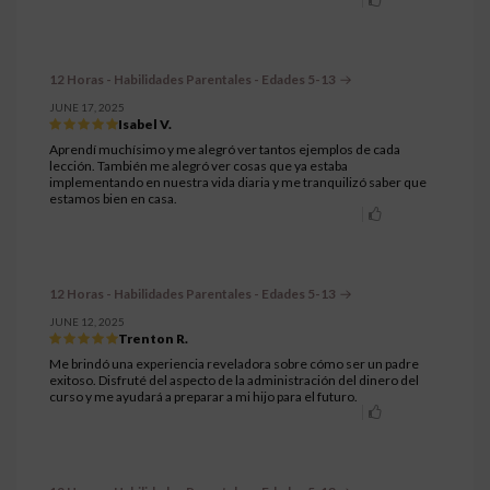
12 Horas - Habilidades Parentales - Edades 5-13
JUNE 17, 2025
Isabel V.
Aprendí muchísimo y me alegró ver tantos ejemplos de cada
lección. También me alegró ver cosas que ya estaba
implementando en nuestra vida diaria y me tranquilizó saber que
estamos bien en casa.
12 Horas - Habilidades Parentales - Edades 5-13
JUNE 12, 2025
Trenton R.
Me brindó una experiencia reveladora sobre cómo ser un padre
exitoso. Disfruté del aspecto de la administración del dinero del
curso y me ayudará a preparar a mi hijo para el futuro.