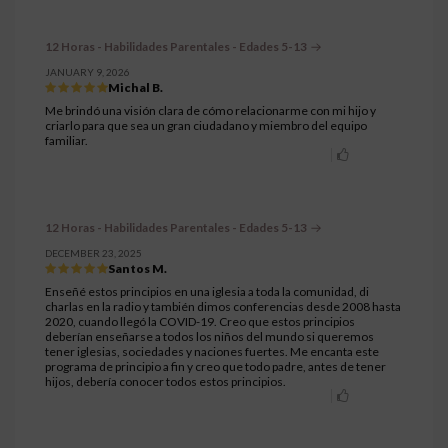
12 Horas - Habilidades Parentales - Edades 5-13
JANUARY 9, 2026
Michal B.
Me brindó una visión clara de cómo relacionarme con mi hijo y
criarlo para que sea un gran ciudadano y miembro del equipo
familiar.
12 Horas - Habilidades Parentales - Edades 5-13
DECEMBER 23, 2025
Santos M.
Enseñé estos principios en una iglesia a toda la comunidad, di
charlas en la radio y también dimos conferencias desde 2008 hasta
2020, cuando llegó la COVID-19. Creo que estos principios
deberían enseñarse a todos los niños del mundo si queremos
tener iglesias, sociedades y naciones fuertes. Me encanta este
programa de principio a fin y creo que todo padre, antes de tener
hijos, debería conocer todos estos principios.