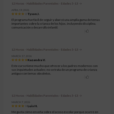
12 Horas - Habilidades Parentales - Edades 5-13
APRIL 19, 2026
Tyson J.
El programa fue fácil de seguir y abarcó una amplia gama de temas
importantes sobre la crianza de los hijos, incluyendo disciplina,
comunicación y desarrollo infantil.
12 Horas - Habilidades Parentales - Edades 5-13
MARCH 17, 2026
Kazandra V.
Este curso tiene mucho que ofrecer a los padres modernos con
sus inquietudes actuales; no se trata de un programa de crianza
antiguo con temas obsoletos.
12 Horas - Habilidades Parentales - Edades 5-13
MARCH 7, 2026
Luis H.
Me gusta cómo enseña sobre el acoso escolar porque ocurre en