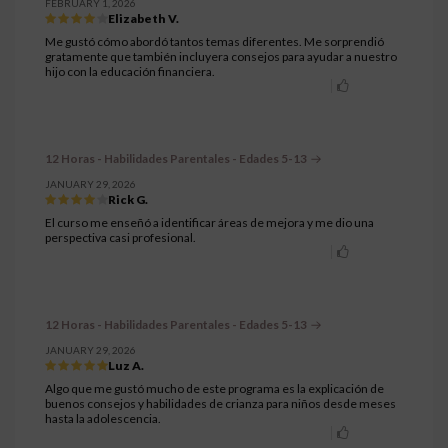
FEBRUARY 1, 2026
Elizabeth V.
Me gustó cómo abordó tantos temas diferentes. Me sorprendió
gratamente que también incluyera consejos para ayudar a nuestro
hijo con la educación financiera.
12 Horas - Habilidades Parentales - Edades 5-13
JANUARY 29, 2026
Rick G.
El curso me enseñó a identificar áreas de mejora y me dio una
perspectiva casi profesional.
12 Horas - Habilidades Parentales - Edades 5-13
JANUARY 29, 2026
Luz A.
Algo que me gustó mucho de este programa es la explicación de
buenos consejos y habilidades de crianza para niños desde meses
hasta la adolescencia.