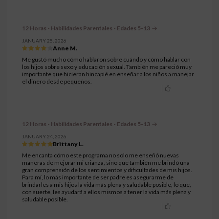
12 Horas - Habilidades Parentales - Edades 5-13
JANUARY 25, 2026
Anne M.
Me gustó mucho cómo hablaron sobre cuándo y cómo hablar con
los hijos sobre sexo y educación sexual. También me pareció muy
importante que hicieran hincapié en enseñar a los niños a manejar
el dinero desde pequeños.
12 Horas - Habilidades Parentales - Edades 5-13
JANUARY 24, 2026
Brittany L.
Me encanta cómo este programa no solo me enseñó nuevas
maneras de mejorar mi crianza, sino que también me brindó una
gran comprensión de los sentimientos y dificultades de mis hijos.
Para mí, lo más importante de ser padre es asegurarme de
brindarles a mis hijos la vida más plena y saludable posible, lo que,
con suerte, les ayudará a ellos mismos a tener la vida más plena y
saludable posible.