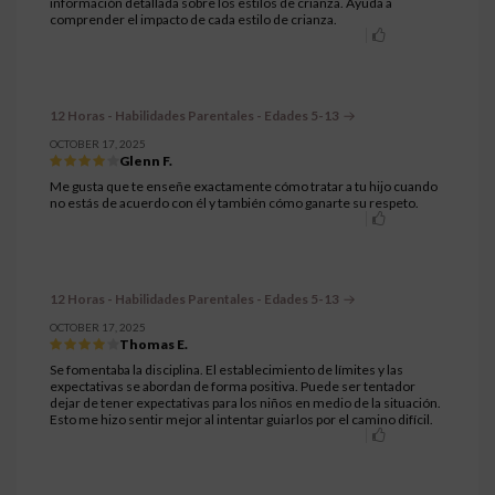
información detallada sobre los estilos de crianza. Ayuda a
comprender el impacto de cada estilo de crianza.
12 Horas - Habilidades Parentales - Edades 5-13
OCTOBER 17, 2025
Glenn F.
Me gusta que te enseñe exactamente cómo tratar a tu hijo cuando
no estás de acuerdo con él y también cómo ganarte su respeto.
12 Horas - Habilidades Parentales - Edades 5-13
OCTOBER 17, 2025
Thomas E.
Se fomentaba la disciplina. El establecimiento de límites y las
expectativas se abordan de forma positiva. Puede ser tentador
dejar de tener expectativas para los niños en medio de la situación.
Esto me hizo sentir mejor al intentar guiarlos por el camino difícil.