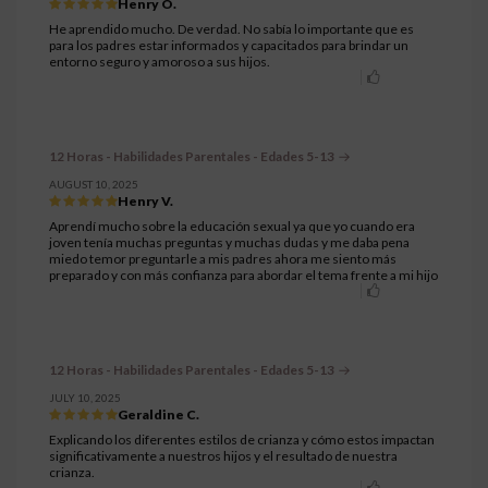
Henry O.
He aprendido mucho. De verdad. No sabía lo importante que es
para los padres estar informados y capacitados para brindar un
entorno seguro y amoroso a sus hijos.
12 Horas - Habilidades Parentales - Edades 5-13
AUGUST 10, 2025
Henry V.
Aprendí mucho sobre la educación sexual ya que yo cuando era
joven tenía muchas preguntas y muchas dudas y me daba pena
miedo temor preguntarle a mis padres ahora me siento más
preparado y con más confianza para abordar el tema frente a mi hijo
12 Horas - Habilidades Parentales - Edades 5-13
JULY 10, 2025
Geraldine C.
Explicando los diferentes estilos de crianza y cómo estos impactan
significativamente a nuestros hijos y el resultado de nuestra
crianza.