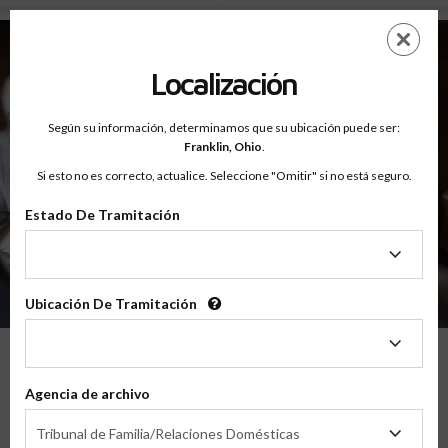
Sobre - Testimonios
Saltar
ES
EN
al
contenido
Localización
principal
Según su información, determinamos que su ubicación puede ser:
Franklin,
Ohio
.
Si esto no es correcto, actualice. Seleccione "Omitir" si no está seguro.
Estado De Tramitación
Sobre
Testimonios
Estado
De
Tramitación
Ubicación De Tramitación
Ubicación
De
Tramitación
Lo Que Nuestros Padres Tienen Que
Agencia de archivo
Decir
Agencia
Tribunal de Familia/Relaciones Domésticas
de