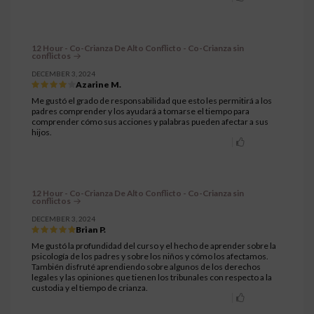
12 Hour - Co-Crianza De Alto Conflicto - Co-Crianza sin
conflictos
DECEMBER 3, 2024
Azarine M.
Me gustó el grado de responsabilidad que esto les permitirá a los
padres comprender y los ayudará a tomarse el tiempo para
comprender cómo sus acciones y palabras pueden afectar a sus
hijos.
12 Hour - Co-Crianza De Alto Conflicto - Co-Crianza sin
conflictos
DECEMBER 3, 2024
Brian P.
Me gustó la profundidad del curso y el hecho de aprender sobre la
psicología de los padres y sobre los niños y cómo los afectamos.
También disfruté aprendiendo sobre algunos de los derechos
legales y las opiniones que tienen los tribunales con respecto a la
custodia y el tiempo de crianza.