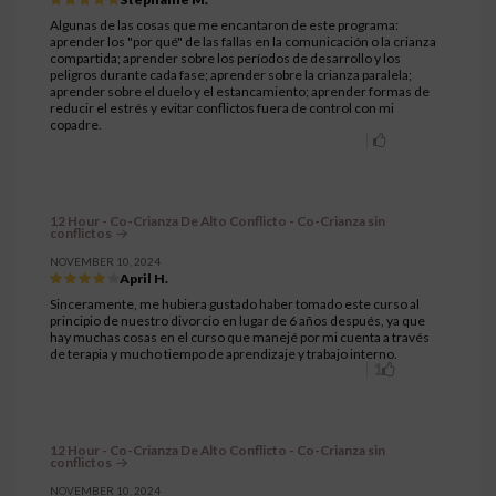
Algunas de las cosas que me encantaron de este programa:
aprender los "por qué" de las fallas en la comunicación o la crianza
compartida; aprender sobre los períodos de desarrollo y los
peligros durante cada fase; aprender sobre la crianza paralela;
aprender sobre el duelo y el estancamiento; aprender formas de
reducir el estrés y evitar conflictos fuera de control con mi
copadre.
12 Hour - Co-Crianza De Alto Conflicto - Co-Crianza sin
conflictos
NOVEMBER 10, 2024
April H.
Sinceramente, me hubiera gustado haber tomado este curso al
principio de nuestro divorcio en lugar de 6 años después, ya que
hay muchas cosas en el curso que manejé por mi cuenta a través
de terapia y mucho tiempo de aprendizaje y trabajo interno.
1
12 Hour - Co-Crianza De Alto Conflicto - Co-Crianza sin
conflictos
NOVEMBER 10, 2024