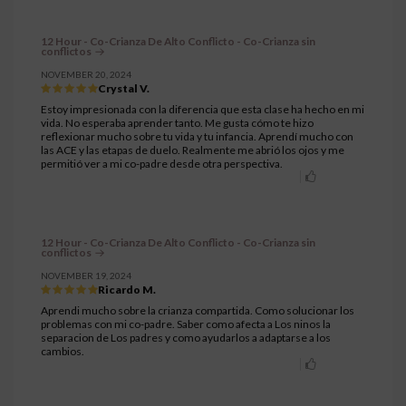
12 Hour - Co-Crianza De Alto Conflicto - Co-Crianza sin
conflictos
NOVEMBER 20, 2024
Crystal V.
Estoy impresionada con la diferencia que esta clase ha hecho en mi
vida. No esperaba aprender tanto. Me gusta cómo te hizo
reflexionar mucho sobre tu vida y tu infancia. Aprendí mucho con
las ACE y las etapas de duelo. Realmente me abrió los ojos y me
permitió ver a mi co-padre desde otra perspectiva.
12 Hour - Co-Crianza De Alto Conflicto - Co-Crianza sin
conflictos
NOVEMBER 19, 2024
Ricardo M.
Aprendi mucho sobre la crianza compartida. Como solucionar los
problemas con mi co-padre. Saber como afecta a Los ninos la
separacion de Los padres y como ayudarlos a adaptarse a los
cambios.