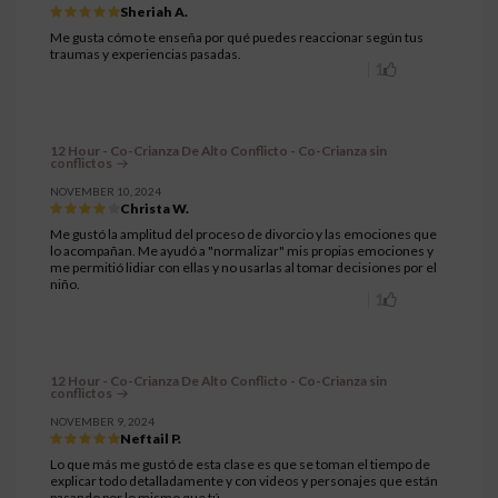
Sheriah A.
Me gusta cómo te enseña por qué puedes reaccionar según tus
traumas y experiencias pasadas.
1
12 Hour - Co-Crianza De Alto Conflicto - Co-Crianza sin
conflictos
NOVEMBER 10, 2024
Christa W.
Me gustó la amplitud del proceso de divorcio y las emociones que
lo acompañan. Me ayudó a "normalizar" mis propias emociones y
me permitió lidiar con ellas y no usarlas al tomar decisiones por el
niño.
1
12 Hour - Co-Crianza De Alto Conflicto - Co-Crianza sin
conflictos
NOVEMBER 9, 2024
Neftail P.
Lo que más me gustó de esta clase es que se toman el tiempo de
explicar todo detalladamente y con videos y personajes que están
pasando por lo mismo que tú.