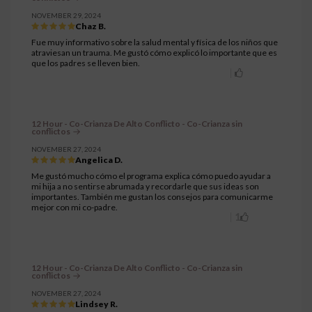
NOVEMBER 29, 2024
Chaz B.
Fue muy informativo sobre la salud mental y física de los niños que
atraviesan un trauma. Me gustó cómo explicó lo importante que es
que los padres se lleven bien.
12 Hour - Co-Crianza De Alto Conflicto - Co-Crianza sin
conflictos
NOVEMBER 27, 2024
Angelica D.
Me gustó mucho cómo el programa explica cómo puedo ayudar a
mi hija a no sentirse abrumada y recordarle que sus ideas son
importantes. También me gustan los consejos para comunicarme
mejor con mi co-padre.
1
12 Hour - Co-Crianza De Alto Conflicto - Co-Crianza sin
conflictos
NOVEMBER 27, 2024
Lindsey R.