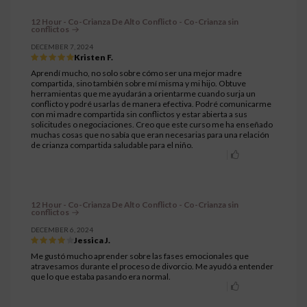
12 Hour - Co-Crianza De Alto Conflicto - Co-Crianza sin
conflictos
DECEMBER 7, 2024
Kristen F.
Aprendí mucho, no solo sobre cómo ser una mejor madre
compartida, sino también sobre mí misma y mi hijo. Obtuve
herramientas que me ayudarán a orientarme cuando surja un
conflicto y podré usarlas de manera efectiva. Podré comunicarme
con mi madre compartida sin conflictos y estar abierta a sus
solicitudes o negociaciones. Creo que este curso me ha enseñado
muchas cosas que no sabía que eran necesarias para una relación
de crianza compartida saludable para el niño.
12 Hour - Co-Crianza De Alto Conflicto - Co-Crianza sin
conflictos
DECEMBER 6, 2024
Jessica J.
Me gustó mucho aprender sobre las fases emocionales que
atravesamos durante el proceso de divorcio. Me ayudó a entender
que lo que estaba pasando era normal.