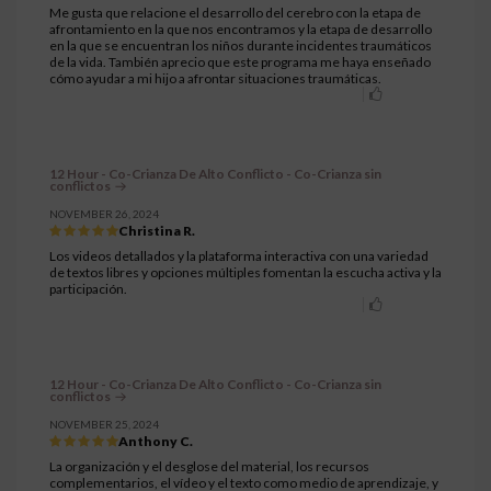
Me gusta que relacione el desarrollo del cerebro con la etapa de
afrontamiento en la que nos encontramos y la etapa de desarrollo
en la que se encuentran los niños durante incidentes traumáticos
de la vida. También aprecio que este programa me haya enseñado
cómo ayudar a mi hijo a afrontar situaciones traumáticas.
12 Hour - Co-Crianza De Alto Conflicto - Co-Crianza sin
conflictos
NOVEMBER 26, 2024
Christina R.
Los videos detallados y la plataforma interactiva con una variedad
de textos libres y opciones múltiples fomentan la escucha activa y la
participación.
12 Hour - Co-Crianza De Alto Conflicto - Co-Crianza sin
conflictos
NOVEMBER 25, 2024
Anthony C.
La organización y el desglose del material, los recursos
complementarios, el vídeo y el texto como medio de aprendizaje, y