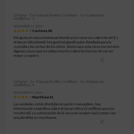
12 Hour - Co-Crianza De Alto Conflicto - Co-Crianza sin
conflictos
DECEMBER 11, 2024
Cortney W.
Me gusta el conocimiento profundo y los recursos sobre las ACE y
el desarrollo infantil. Me gustó el planificador detallado para la
custodia y las visitas de los niños. Siento que esta clase me enseñó
algunas cosas que no sabía y mucho sobre las formas de ser un
mejor co-padre.
12 Hour - Co-Crianza De Alto Conflicto - Co-Crianza sin
conflictos
DECEMBER 11, 2024
Matthew H.
Las unidades están divididas en partes manejables, hay
información específica sobre el desarrollo y el conflicto que me
resultó útil. La culminación de la clase en un plan real (contar con
una plantilla) es muy buena.