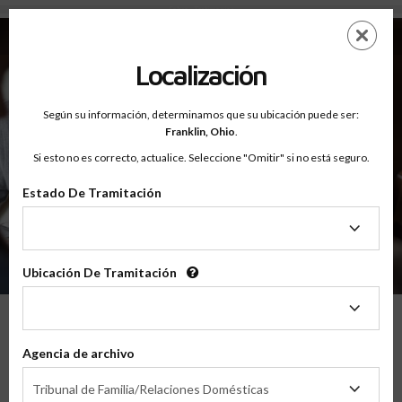
Sobre - Testimonios
Saltar
ES
EN
al
contenido
Localización
principal
Según su información, determinamos que su ubicación puede ser:
Franklin,
Ohio
.
Si esto no es correcto, actualice. Seleccione "Omitir" si no está seguro.
Estado De Tramitación
Sobre
Testimonios
Estado
De
Tramitación
Ubicación De Tramitación
Ubicación
De
Tramitación
Lo Que Nuestros Padres Tienen Que
Agencia de archivo
Decir
Agencia
Tribunal de Familia/Relaciones Domésticas
de