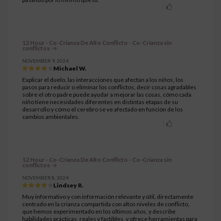
12 Hour - Co-Crianza De Alto Conflicto - Co-Crianza sin
conflictos
NOVEMBER 9, 2024
Michael W.
Explicar el duelo, las interacciones que afectan a los niños, los
pasos para reducir o eliminar los conflictos, decir cosas agradables
sobre el otro padre puede ayudar a mejorar las cosas, cómo cada
niño tiene necesidades diferentes en distintas etapas de su
desarrollo y cómo el cerebro se ve afectado en función de los
cambios ambientales.
12 Hour - Co-Crianza De Alto Conflicto - Co-Crianza sin
conflictos
NOVEMBER 8, 2024
Lindsey R.
Muy informativo y con información relevante y útil, directamente
centrado en la crianza compartida con altos niveles de conflicto,
que hemos experimentado en los últimos años, y describe
habilidades prácticas, reales y factibles, y ofrece herramientas para