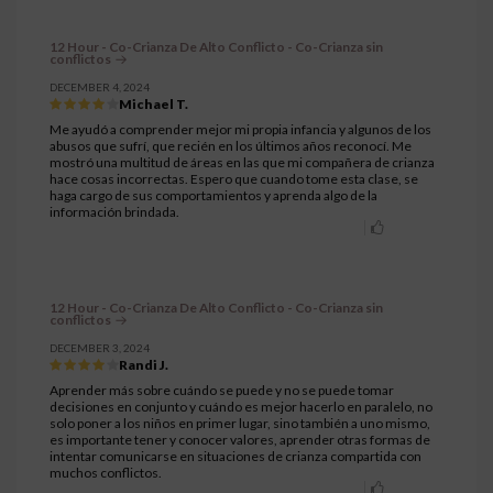
12 Hour - Co-Crianza De Alto Conflicto - Co-Crianza sin
conflictos
DECEMBER 4, 2024
Michael T.
Me ayudó a comprender mejor mi propia infancia y algunos de los
abusos que sufrí, que recién en los últimos años reconocí. Me
mostró una multitud de áreas en las que mi compañera de crianza
hace cosas incorrectas. Espero que cuando tome esta clase, se
haga cargo de sus comportamientos y aprenda algo de la
información brindada.
12 Hour - Co-Crianza De Alto Conflicto - Co-Crianza sin
conflictos
DECEMBER 3, 2024
Randi J.
Aprender más sobre cuándo se puede y no se puede tomar
decisiones en conjunto y cuándo es mejor hacerlo en paralelo, no
solo poner a los niños en primer lugar, sino también a uno mismo,
es importante tener y conocer valores, aprender otras formas de
intentar comunicarse en situaciones de crianza compartida con
muchos conflictos.