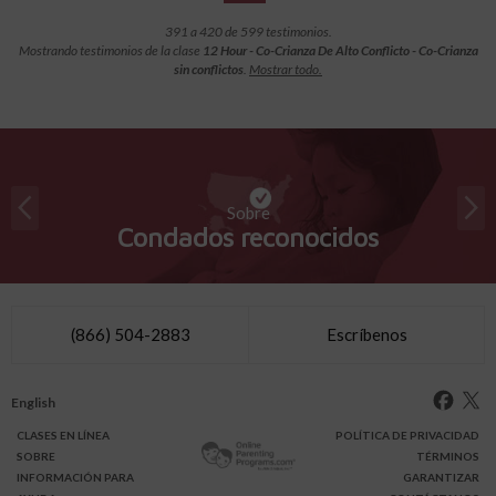
391 a 420 de 599 testimonios.
Mostrando testimonios de la clase
12 Hour - Co-Crianza De Alto Conflicto - Co-Crianza
sin conflictos
.
Mostrar todo.
Sobre
Condados reconocidos
(866) 504-2883
Escríbenos
English
CLASES
EN LÍNEA
POLÍTICA DE PRIVACIDAD
SOBRE
TÉRMINOS
INFO
RMACIÓN
PARA
GARANTIZAR