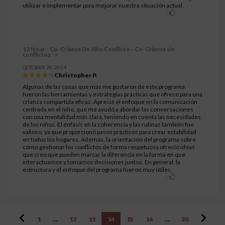
utilizar e implementar para mejorar nuestra situación actual.
12 Hour - Co-Crianza De Alto Conflicto - Co-Crianza sin
conflictos
OCTOBER 28, 2024
Christopher P.
Algunas de las cosas que más me gustaron de este programa
fueron las herramientas y estrategias prácticas que ofrece para una
crianza compartida eficaz. Aprecié el enfoque en la comunicación
centrada en el niño, que me ayudó a abordar las conversaciones
con una mentalidad más clara, teniendo en cuenta las necesidades
de los niños. El énfasis en la coherencia y las rutinas también fue
valioso, ya que proporcionó pasos prácticos para crear estabilidad
en todos los hogares. Además, la orientación del programa sobre
cómo gestionar los conflictos de forma respetuosa ofreció ideas
que creo que pueden marcar la diferencia en la forma en que
interactuamos y tomamos decisiones juntos. En general, la
estructura y el enfoque del programa fueron muy útiles.
1
…
12
13
14
15
16
…
20