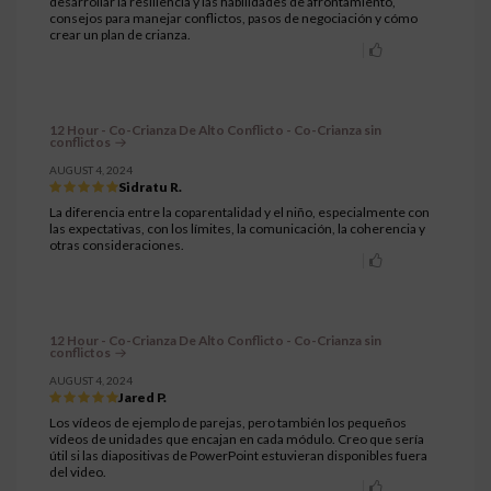
desarrollar la resiliencia y las habilidades de afrontamiento,
consejos para manejar conflictos, pasos de negociación y cómo
crear un plan de crianza.
12 Hour - Co-Crianza De Alto Conflicto - Co-Crianza sin
conflictos
AUGUST 4, 2024
Sidratu R.
La diferencia entre la coparentalidad y el niño, especialmente con
las expectativas, con los límites, la comunicación, la coherencia y
otras consideraciones.
12 Hour - Co-Crianza De Alto Conflicto - Co-Crianza sin
conflictos
AUGUST 4, 2024
Jared P.
Los vídeos de ejemplo de parejas, pero también los pequeños
vídeos de unidades que encajan en cada módulo. Creo que sería
útil si las diapositivas de PowerPoint estuvieran disponibles fuera
del video.