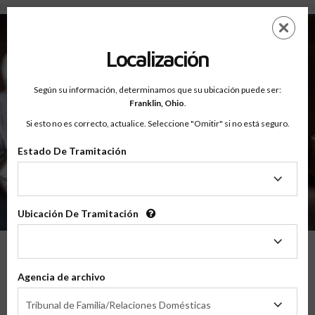
Sobre - Testimonios
Saltar
ES
EN
al
contenido
Localización
principal
Según su información, determinamos que su ubicación puede ser:
Franklin,
Ohio
.
Si esto no es correcto, actualice. Seleccione "Omitir" si no está seguro.
Estado De Tramitación
Sobre
Testimonios
Estado
De
Tramitación
Ubicación De Tramitación
Ubicación
De
Tramitación
Lo Que Nuestros Padres Tienen Que
Agencia de archivo
Decir
Agencia
Tribunal de Familia/Relaciones Domésticas
de