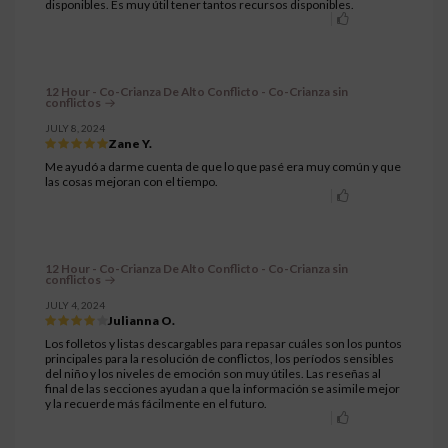
disponibles. Es muy útil tener tantos recursos disponibles.
12 Hour - Co-Crianza De Alto Conflicto - Co-Crianza sin
conflictos
JULY 8, 2024
Zane Y.
Me ayudó a darme cuenta de que lo que pasé era muy común y que
las cosas mejoran con el tiempo.
12 Hour - Co-Crianza De Alto Conflicto - Co-Crianza sin
conflictos
JULY 4, 2024
Julianna O.
Los folletos y listas descargables para repasar cuáles son los puntos
principales para la resolución de conflictos, los períodos sensibles
del niño y los niveles de emoción son muy útiles. Las reseñas al
final de las secciones ayudan a que la información se asimile mejor
y la recuerde más fácilmente en el futuro.