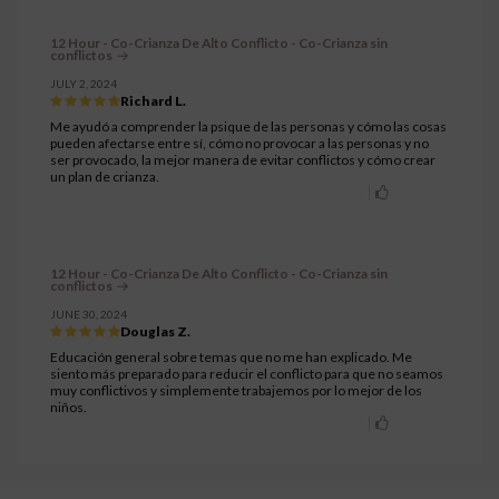
12 Hour - Co-Crianza De Alto Conflicto - Co-Crianza sin
conflictos
JULY 2, 2024
Richard L.
Me ayudó a comprender la psique de las personas y cómo las cosas
pueden afectarse entre sí, cómo no provocar a las personas y no
ser provocado, la mejor manera de evitar conflictos y cómo crear
un plan de crianza.
12 Hour - Co-Crianza De Alto Conflicto - Co-Crianza sin
conflictos
JUNE 30, 2024
Douglas Z.
Educación general sobre temas que no me han explicado. Me
siento más preparado para reducir el conflicto para que no seamos
muy conflictivos y simplemente trabajemos por lo mejor de los
niños.