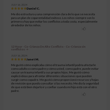
JULY 16, 2024
Daniel C.
Me dio estructura y una comprensión clara de lo que se necesita
para un plan de coparentalidad exitoso. Los niños siempre son lo
primero y hay que evitar los conflictos a toda costa, especialmente
alrededor de los niños.
12 Hour - Co-Crianza De Alto Conflicto - Co-Crianza sin
conflictos
JULY 16, 2024
Janet M.
Me gustó cómo explicaba cómo el trauma infantil podría afectarle
como adulto o como padre y cómo usted, como padre, puede evitar
causar un trauma infantil a sus propios hijos. Me gustó cómo
explicó ideas para afrontar diferentes situaciones que pueden
surgir como copadre. Me gustó cómo proporcionó recursos y hojas
de revisión que puedo consultar si las necesito. Me dio la seguridad
de que está bien dejarlo ir y confiar cuando mi hijo está con el otro
padre.