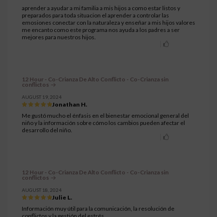
aprender a ayudar a mi familia a mis hijos a como estar listos y
preparados para toda situacion el aprender a controlar las
emosiones conectar con la naturaleza y enseñar a mis hijos valores
me encanto como este programa nos ayuda a los padres a ser
mejores para nuestros hijos.
12 Hour - Co-Crianza De Alto Conflicto - Co-Crianza sin
conflictos
AUGUST 19, 2024
Jonathan H.
Me gustó mucho el énfasis en el bienestar emocional general del
niño y la información sobre cómo los cambios pueden afectar el
desarrollo del niño.
12 Hour - Co-Crianza De Alto Conflicto - Co-Crianza sin
conflictos
AUGUST 18, 2024
Julie L.
Información muy útil para la comunicación, la resolución de
conflictos y la gestión del estrés.