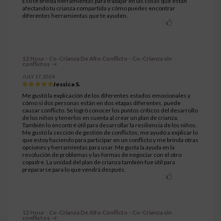
Eso te brinda herramientas para trabajar en las cosas que están
afectando tu crianza compartida y cómo puedes encontrar
diferentes herramientas que te ayuden.
12 Hour - Co-Crianza De Alto Conflicto - Co-Crianza sin
conflictos
JULY 17, 2024
Jessica S.
Me gustó la explicación de los diferentes estados emocionales y
cómo si dos personas están en dos etapas diferentes, puede
causar conflicto. Se logró conocer los puntos críticos del desarrollo
de los niños y tenerlos en cuenta al crear un plan de crianza.
También lo encontré útil para desarrollar la resiliencia de los niños.
Me gustó la sección de gestión de conflictos, me ayudó a explicar lo
que estoy haciendo para participar en un conflicto y me brinda otras
opciones y herramientas para usar. Me gusta la ayuda en la
resolución de problemas y las formas de negociar con el otro
copadre. La unidad del plan de crianza también fue útil para
prepararse para lo que vendrá después.
12 Hour - Co-Crianza De Alto Conflicto - Co-Crianza sin
conflictos