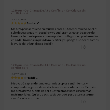
12 Hour - Co-Crianza De Alto Conflicto - Co-Crianza sin
conflictos
JULY 3, 2024
Amber C.
Me hizo pensar mucho en muchas cosas. ¡Aprendí mucho de ello!
Solo desearía que mi copadre y yo pudiéramos estar de acuerdo,
lamentablemente parece que no podemos llegar a un punto medio
en nada. Tuvimos un pasado muy difícil y supongo que necesitamos
la ayuda del tribunal para decidir.
12 Hour - Co-Crianza De Alto Conflicto - Co-Crianza sin
conflictos
JULY 2, 2024
Heidi C.
Me ayudó a aprender a navegar mis propios sentimientos y
comprender algunos de mis factores desencadenantes. También
me hizo darme cuenta de por qué teníamos tantos problemas
matrimoniales. Quiero decir, sabía por qué, pero este curso me
ayudó a aclararlo más.