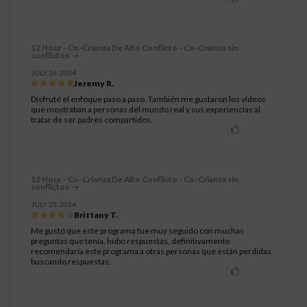
12 Hour - Co-Crianza De Alto Conflicto - Co-Crianza sin
conflictos
JULY 26, 2024
Jeremy R.
Disfruté el enfoque paso a paso. También me gustaron los videos
que mostraban a personas del mundo real y sus experiencias al
tratar de ser padres compartidos.
12 Hour - Co-Crianza De Alto Conflicto - Co-Crianza sin
conflictos
JULY 25, 2024
Brittany T.
Me gustó que este programa fue muy seguido con muchas
preguntas que tenía, hubo respuestas, definitivamente
recomendaría este programa a otras personas que están perdidas
buscando respuestas.