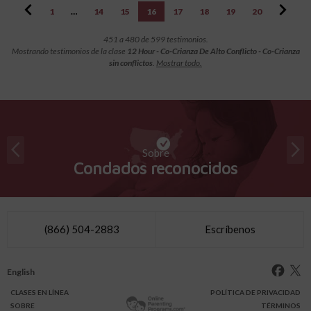
1
…
14
15
16
17
18
19
20
451 a 480 de 599 testimonios.
Mostrando testimonios de la clase
12 Hour - Co-Crianza De Alto Conflicto - Co-Crianza
sin conflictos
.
Mostrar todo.
Sobre
Condados reconocidos
(866) 504-2883
Escríbenos
English
CLASES
EN LÍNEA
POLÍTICA DE PRIVACIDAD
SOBRE
TÉRMINOS