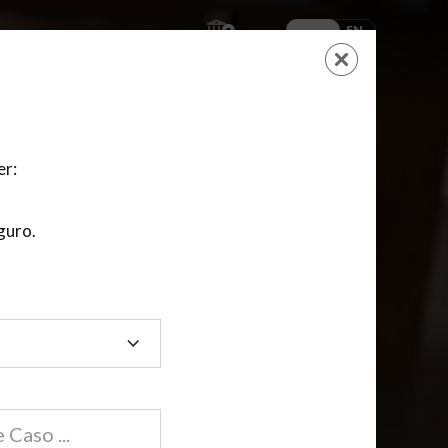
ES
EN
AYUDA
CARRITO
NUEVA CUENTA
LOGIN
er:
guro.