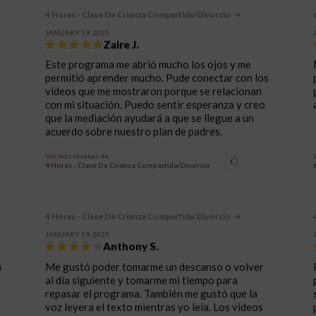
4 Horas - Clase De Crianza Compartida/Divorcio
JANUARY 19, 2025
Zaire J.
Este programa me abrió mucho los ojos y me
permitió aprender mucho. Pude conectar con los
r
videos que me mostraron porque se relacionan
con mi situación. Puedo sentir esperanza y creo
que la mediación ayudará a que se llegue a un
acuerdo sobre nuestro plan de padres.
Ver más reseñas de
4 Horas - Clase De Crianza Compartida/Divorcio
4 Horas - Clase De Crianza Compartida/Divorcio
JANUARY 19, 2025
Anthony S.
n
Me gustó poder tomarme un descanso o volver
al día siguiente y tomarme mi tiempo para
repasar el programa. También me gustó que la
voz leyera el texto mientras yo leía. Los videos