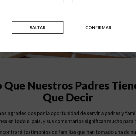
Testimonios
SALTAR
CONFIRMAR
o Que Nuestros Padres Tien
Que Decir
os agradecidos por la oportunidad de servir a padres y famil
nes en todo el país, y sus comentarios significan mucho para
ncontrará testimonios de familias que han tomado una de n