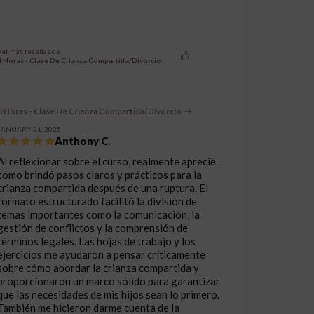
Ver más reseñas de
4 Horas - Clase De Crianza Compartida/Divorcio
8 Horas - Clase De Crianza Compartida/Divorcio
JANUARY 21, 2025
Anthony C.
Al reflexionar sobre el curso, realmente aprecié
cómo brindó pasos claros y prácticos para la
crianza compartida después de una ruptura. El
formato estructurado facilitó la división de
temas importantes como la comunicación, la
gestión de conflictos y la comprensión de
términos legales. Las hojas de trabajo y los
ejercicios me ayudaron a pensar críticamente
sobre cómo abordar la crianza compartida y
proporcionaron un marco sólido para garantizar
que las necesidades de mis hijos sean lo primero.
También me hicieron darme cuenta de la