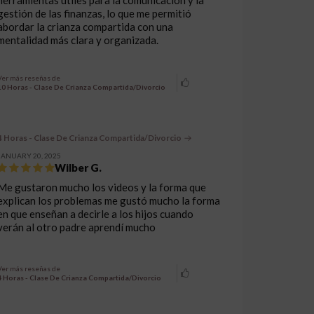
gestión de las finanzas, lo que me permitió
abordar la crianza compartida con una
mentalidad más clara y organizada.
Ver más reseñas de
10 Horas - Clase De Crianza Compartida/Divorcio
4 Horas - Clase De Crianza Compartida/Divorcio
JANUARY 20, 2025
Wilber G.
Me gustaron mucho los videos y la forma que
explican los problemas me gustó mucho la forma
en que enseñan a decirle a los hijos cuando
verán al otro padre aprendí mucho
Ver más reseñas de
4 Horas - Clase De Crianza Compartida/Divorcio