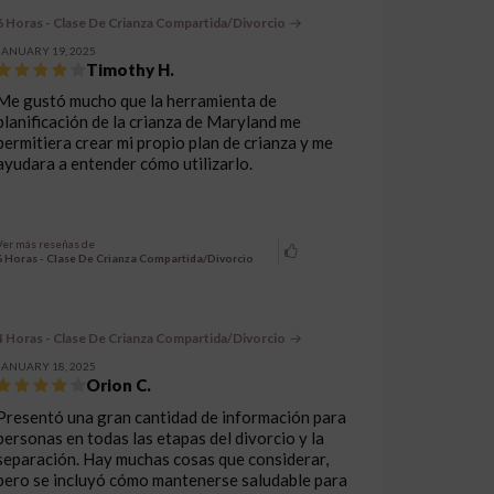
6 Horas - Clase De Crianza Compartida/Divorcio
JANUARY 19, 2025
Timothy H.
Me gustó mucho que la herramienta de
planificación de la crianza de Maryland me
permitiera crear mi propio plan de crianza y me
ayudara a entender cómo utilizarlo.
Ver más reseñas de
6 Horas - Clase De Crianza Compartida/Divorcio
4 Horas - Clase De Crianza Compartida/Divorcio
JANUARY 18, 2025
Orion C.
Presentó una gran cantidad de información para
personas en todas las etapas del divorcio y la
separación. Hay muchas cosas que considerar,
pero se incluyó cómo mantenerse saludable para