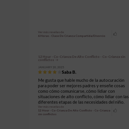
Ver más reseñas de
6 Horas - Clase De Crianza Compartida/Divorcio
12 Hour - Co-Crianza De Alto Conflicto - Co-Crianza sin
conflictos
JANUARY 20, 2025
Saba B.
Me gusta que hable mucho de la autocuración
para poder ser mejores padres y enseñe cosas
como cómo comunicarse, cómo lidiar con
situaciones de alto conflicto, cómo lidiar con las
diferentes etapas de las necesidades del niño.
Ver más reseñas de
12 Hour - Co-Crianza De Alto Conflicto - Co-Crianza
sin conflictos