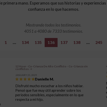
de primera mano. Esperamos que sus historias y experiencias 
confianza en lo que hacemos.
Mostrando todos los testimonios.
4051 a 4080 de 7333 testimonios.
1
…
134
135
136
137
138
…
245
12 Hour - Co-Crianza De Alto Conflicto - Co-Crianza sin
conflictos
JANUARY 21, 2025
Danielle M.
Disfruté mucho escuchar a los niños hablar.
ó
Pensé que fue muy útil aprender sobre los
períodos sensibles, especialmente en lo que
respecta a mi hijo.
n