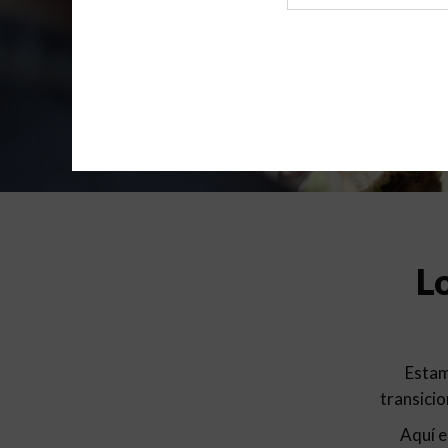
de
archivo
L
Estam
transicio
Aquí e