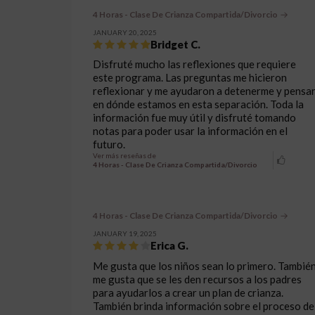
4 Horas - Clase De Crianza Compartida/Divorcio
JANUARY 20, 2025
Bridget C.
Disfruté mucho las reflexiones que requiere
este programa. Las preguntas me hicieron
reflexionar y me ayudaron a detenerme y pensa
en dónde estamos en esta separación. Toda la
información fue muy útil y disfruté tomando
notas para poder usar la información en el
futuro.
Ver más reseñas de
4 Horas - Clase De Crianza Compartida/Divorcio
4 Horas - Clase De Crianza Compartida/Divorcio
JANUARY 19, 2025
Erica G.
Me gusta que los niños sean lo primero. Tambié
me gusta que se les den recursos a los padres
para ayudarlos a crear un plan de crianza.
También brinda información sobre el proceso de