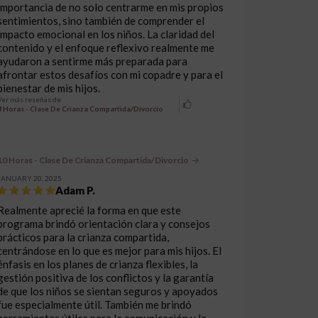
importancia de no solo centrarme en mis propios
sentimientos, sino también de comprender el
impacto emocional en los niños. La claridad del
contenido y el enfoque reflexivo realmente me
ayudaron a sentirme más preparada para
afrontar estos desafíos con mi copadre y para el
bienestar de mis hijos.
Ver más reseñas de
8 Horas - Clase De Crianza Compartida/Divorcio
10 Horas - Clase De Crianza Compartida/Divorcio
JANUARY 20, 2025
Adam P.
Realmente aprecié la forma en que este
programa brindó orientación clara y consejos
prácticos para la crianza compartida,
centrándose en lo que es mejor para mis hijos. El
énfasis en los planes de crianza flexibles, la
gestión positiva de los conflictos y la garantía
de que los niños se sientan seguros y apoyados
fue especialmente útil. También me brindó
herramientas útiles para la comunicación y la