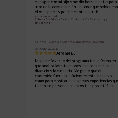
mi hogar con mi hijo y me dio herramientas para
usar en la comunicación sin tener que hablar con
el otro padre y posiblemente discutir.
Ver más reseñas de
8 Hour - Co-Crianza De Alto Conflicto - Co-Crianza
sin conflictos
4 Horas - Clase De Crianza Compartida/Divorcio
JANUARY 21, 2025
Jerome B.
Mi parte favorita del programa fue la forma en
que analiza las situaciones más comunes en el
divorcio y la custodia. Me gusta que el
contenido fuera lo suficientemente inclusivo
como para mostrar las diversas experiencias qu
tienen las personas en estos tiempos difíciles.