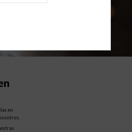
en
ias en
 nosotros.
uestras