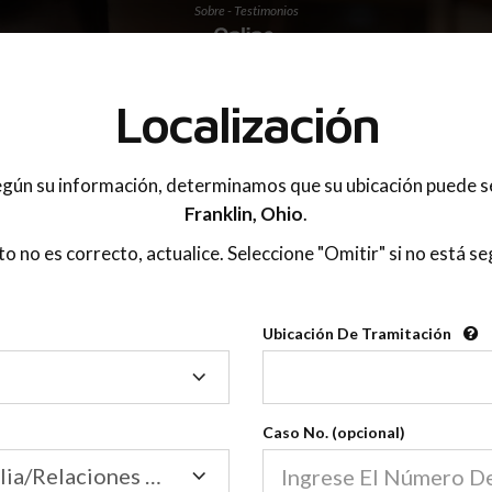
Sobre - Testimonios
 PADRES
Localización
gún su información, determinamos que su ubicación puede s
Franklin,
Ohio
.
sto no es correcto, actualice. Seleccione "Omitir" si no está se
Ubicación De Tramitación
Ubicación
De
Tramitación
Caso No. (opcional)
Tribunal de Familia/Relaciones Domésticas
Sobre