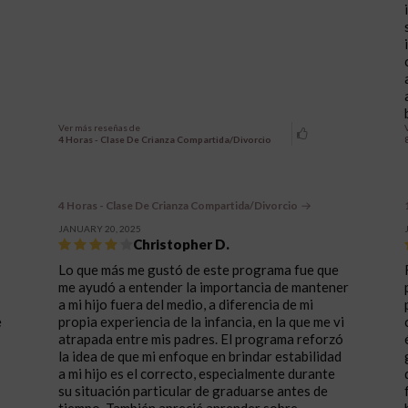
Ver más reseñas de
4 Horas - Clase De Crianza Compartida/Divorcio
4 Horas - Clase De Crianza Compartida/Divorcio
JANUARY 20, 2025
Christopher D.
Lo que más me gustó de este programa fue que
me ayudó a entender la importancia de mantener
a mi hijo fuera del medio, a diferencia de mi
e
propia experiencia de la infancia, en la que me vi
atrapada entre mis padres. El programa reforzó
la idea de que mi enfoque en brindar estabilidad
a mi hijo es el correcto, especialmente durante
su situación particular de graduarse antes de
tiempo. También aprecié aprender sobre