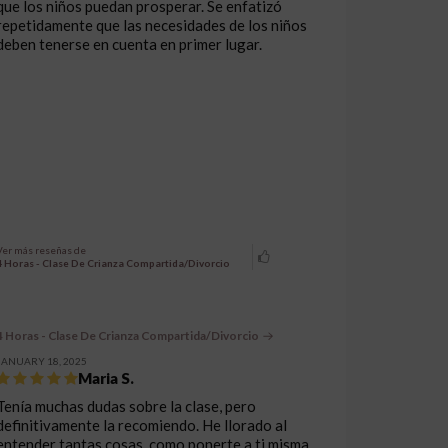
que los niños puedan prosperar. Se enfatizó
repetidamente que las necesidades de los niños
deben tenerse en cuenta en primer lugar.
Ver más reseñas de
4 Horas - Clase De Crianza Compartida/Divorcio
4 Horas - Clase De Crianza Compartida/Divorcio
JANUARY 18, 2025
Maria S.
Tenía muchas dudas sobre la clase, pero
definitivamente la recomiendo. He llorado al
entender tantas cosas, como ponerte a ti misma