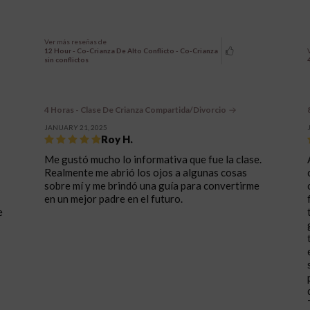
Ver más reseñas de
12 Hour - Co-Crianza De Alto Conflicto - Co-Crianza
sin conflictos
4 Horas - Clase De Crianza Compartida/Divorcio
JANUARY 21, 2025
Roy H.
Me gustó mucho lo informativa que fue la clase.
Realmente me abrió los ojos a algunas cosas
sobre mí y me brindó una guía para convertirme
en un mejor padre en el futuro.
e