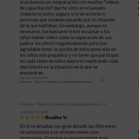
eran buenos en comparación con muchos "videos
de capacitación" que he visto en el pasado,
todavía no estoy seguro si eran actores o
personas que estaban pasando por la situación
de la que hablaban. Sin embargo, aunque es
necesario, fue bastante triste escuchar a los
niños hablar sobre cómo la separación de sus
padres los afectó negativamente, pero fue
agradable tener la opción de enfocarme más en
los niños más pequeños y no tener que participar
en cada video de niños mayores explicando cuán
deprimente es la situación en la que se
encuentran.
Ver más reseñas de
4 Horas - Clase De Crianza Compartida/Divorcio
4 Horas - Clase De Crianza Compartida/Divorcio
JANUARY 18, 2025
Bradley V.
En él se detallan con gran detalle las diferentes
circunstancias y se ofrecen numerosos
escenarios. Creo que es una excelente guía