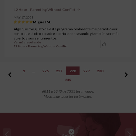
12 Hour - Parenting Without Conflict
MAY 17, 2023
Miguel M.
Algo que me gustó de este programa realmente me permitió ver
por lo que el otro copadre podría estar pasando y también ser más
abierto a sus sentimientos.
Ver más reseñas de
12 Hour - Parenting Without Conflict
1
…
226
227
228
229
230
…
245
6811 a 6840 de 7333 testimonios.
Mostrando todos los testimonios.
Sobre