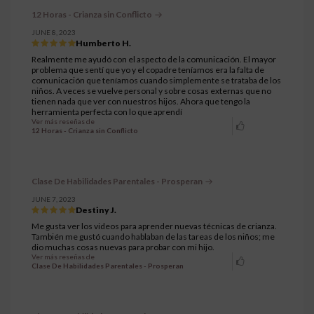
12 Horas - Crianza sin Conflicto
JUNE 8, 2023
Humberto H.
Realmente me ayudó con el aspecto de la comunicación. El mayor
problema que sentí que yo y el copadre teníamos era la falta de
comunicación que teníamos cuando simplemente se trataba de los
niños. A veces se vuelve personal y sobre cosas externas que no
tienen nada que ver con nuestros hijos. Ahora que tengo la
herramienta perfecta con lo que aprendí
Ver más reseñas de
12 Horas - Crianza sin Conflicto
Clase De Habilidades Parentales - Prosperan
JUNE 7, 2023
Destiny J.
Me gusta ver los videos para aprender nuevas técnicas de crianza.
También me gustó cuando hablaban de las tareas de los niños; me
dio muchas cosas nuevas para probar con mi hijo.
Ver más reseñas de
Clase De Habilidades Parentales - Prosperan