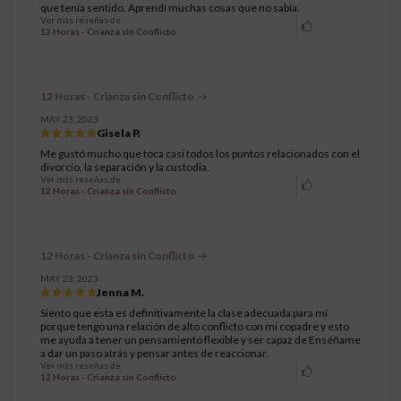
que tenía sentido. Aprendí muchas cosas que no sabía.
Ver más reseñas de
12 Horas - Crianza sin Conflicto
12 Horas - Crianza sin Conflicto
MAY 23, 2023
Gisela P.
Me gustó mucho que toca casi todos los puntos relacionados con el
divorcio, la separación y la custodia.
Ver más reseñas de
12 Horas - Crianza sin Conflicto
12 Horas - Crianza sin Conflicto
MAY 23, 2023
Jenna M.
Siento que esta es definitivamente la clase adecuada para mí
porque tengo una relación de alto conflicto con mi copadre y esto
me ayuda a tener un pensamiento flexible y ser capaz de Enséñame
a dar un paso atrás y pensar antes de reaccionar.
Ver más reseñas de
12 Horas - Crianza sin Conflicto