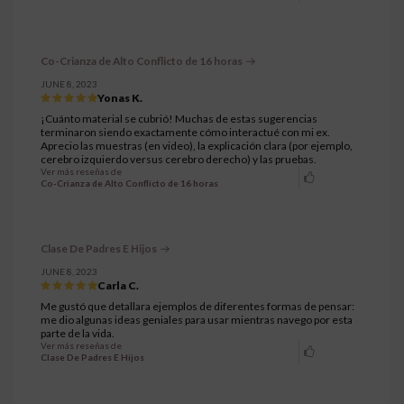
Co-Crianza de Alto Conflicto de 16 horas
JUNE 8, 2023
Yonas K.
¡Cuánto material se cubrió! Muchas de estas sugerencias
terminaron siendo exactamente cómo interactué con mi ex.
Aprecio las muestras (en video), la explicación clara (por ejemplo,
cerebro izquierdo versus cerebro derecho) y las pruebas.
Ver más reseñas de
Co-Crianza de Alto Conflicto de 16 horas
Clase De Padres E Hijos
JUNE 8, 2023
Carla C.
Me gustó que detallara ejemplos de diferentes formas de pensar:
me dio algunas ideas geniales para usar mientras navego por esta
parte de la vida.
Ver más reseñas de
Clase De Padres E Hijos