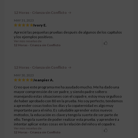
12 Horas - Crianza sin Conflicto
MAY 31, 2023
Ivory E.
Aprecié las pequeñas pruebas después de algunos de los capítulos
y los ejemplos positivos.
Ver más reseñas de
12 Horas - Crianza sin Conflicto
12 Horas - Crianza sin Conflicto
MAY 30, 2023
Jeanpier A.
Creo que este programa me ha ayudado mucho. Me ha dado una
mayor comprensión de ser padre, y siendo padre soltero
manejando estas situaciones con el copadre, estoy muy orgulloso
de haber aprobado con 80 en la prueba. No soy perfecto, tendemos
a aprender cosas todos los días y la copaternidad es algo muy
importante para el niño. Es saludable aprender estos nuevos
métodos, la educación es clave y tengo la suerte de ser parte de
ello. Tengo la suerte de poder realizar esta prueba. y aprenderé a
intentar aplicar estas cosas en la relación del niño y el copadre.
Ver más reseñas de
12 Horas - Crianza sin Conflicto