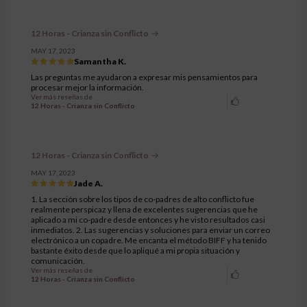
12 Horas - Crianza sin Conflicto
MAY 17, 2023
Samantha K.
Las preguntas me ayudaron a expresar mis pensamientos para
procesar mejor la información.
Ver más reseñas de
12 Horas - Crianza sin Conflicto
12 Horas - Crianza sin Conflicto
MAY 17, 2023
Jade A.
1. La sección sobre los tipos de co-padres de alto conflicto fue
realmente perspicaz y llena de excelentes sugerencias que he
aplicado a mi co-padre desde entonces y he visto resultados casi
inmediatos. 2. Las sugerencias y soluciones para enviar un correo
electrónico a un copadre. Me encanta el método BIFF y ha tenido
bastante éxito desde que lo apliqué a mi propia situación y
comunicación.
Ver más reseñas de
12 Horas - Crianza sin Conflicto