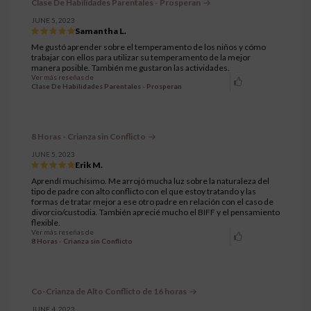
Clase De Habilidades Parentales - Prosperan
JUNE 5, 2023
Samantha L.
Me gustó aprender sobre el temperamento de los niños y cómo
trabajar con ellos para utilizar su temperamento de la mejor
manera posible. También me gustaron las actividades.
Ver más reseñas de
Clase De Habilidades Parentales - Prosperan
8 Horas - Crianza sin Conflicto
JUNE 5, 2023
Erik M.
Aprendí muchísimo. Me arrojó mucha luz sobre la naturaleza del
tipo de padre con alto conflicto con el que estoy tratando y las
formas de tratar mejor a ese otro padre en relación con el caso de
divorcio/custodia. También aprecié mucho el BIFF y el pensamiento
flexible.
Ver más reseñas de
8 Horas - Crianza sin Conflicto
Co-Crianza de Alto Conflicto de 16 horas
JUNE 4, 2023