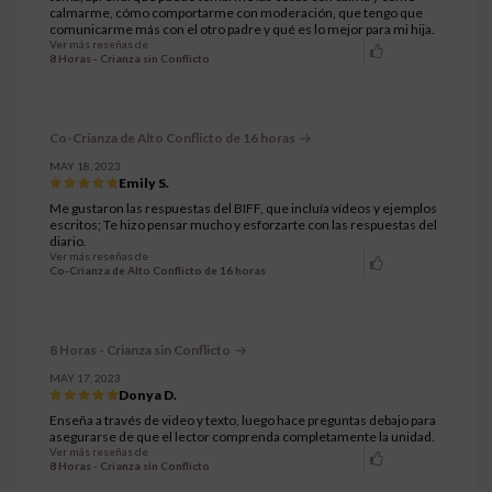
calmarme, cómo comportarme con moderación, que tengo que
comunicarme más con el otro padre y qué es lo mejor para mi hija.
Ver más reseñas de
8 Horas - Crianza sin Conflicto
Co-Crianza de Alto Conflicto de 16 horas
MAY 18, 2023
Emily S.
Me gustaron las respuestas del BIFF, que incluía vídeos y ejemplos
escritos; Te hizo pensar mucho y esforzarte con las respuestas del
diario.
Ver más reseñas de
Co-Crianza de Alto Conflicto de 16 horas
8 Horas - Crianza sin Conflicto
MAY 17, 2023
Donya D.
Enseña a través de video y texto, luego hace preguntas debajo para
asegurarse de que el lector comprenda completamente la unidad.
Ver más reseñas de
8 Horas - Crianza sin Conflicto