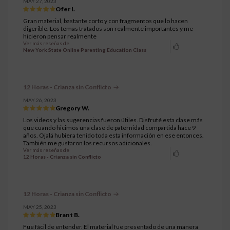
MAY 27, 2023
Ofer I.
Gran material, bastante corto y con fragmentos que lo hacen
digerible. Los temas tratados son realmente importantes y me
hicieron pensar realmente
Ver más reseñas de
New York State Online Parenting Education Class
12 Horas - Crianza sin Conflicto
MAY 26, 2023
Gregory W.
Los videos y las sugerencias fueron útiles. Disfruté esta clase más
que cuando hicimos una clase de paternidad compartida hace 9
años. Ojalá hubiera tenido toda esta información en ese entonces.
También me gustaron los recursos adicionales.
Ver más reseñas de
12 Horas - Crianza sin Conflicto
12 Horas - Crianza sin Conflicto
MAY 25, 2023
Brant B.
Fue fácil de entender. El material fue presentado de una manera