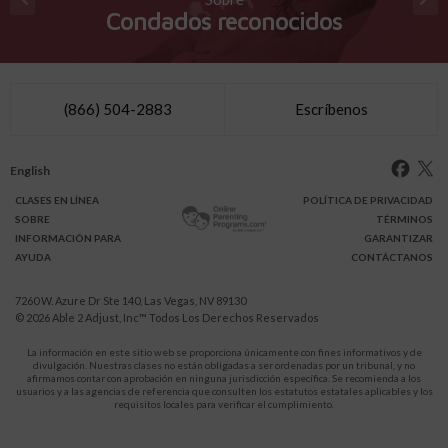
Condados reconocidos
(866) 504-2883
Escríbenos
English
CLASES
EN LÍNEA
POLÍTICA DE PRIVACIDAD
SOBRE
TÉRMINOS
INFO
RMACIÓN
PARA
GARANTIZAR
AYUDA
CONTÁCTANOS
7260 W. Azure Dr Ste 140, Las Vegas, NV 89130
© 2026
Able 2 Adjust, Inc
™ Todos Los Derechos Reservados
La información en este sitio web se proporciona únicamente con fines informativos y de
divulgación. Nuestras clases no están obligadas a ser ordenadas por un tribunal, y no
afirmamos contar con aprobación en ninguna jurisdicción específica. Se recomienda a los
usuarios y a las agencias de referencia que consulten los estatutos estatales aplicables y los
requisitos locales para verificar el cumplimiento.