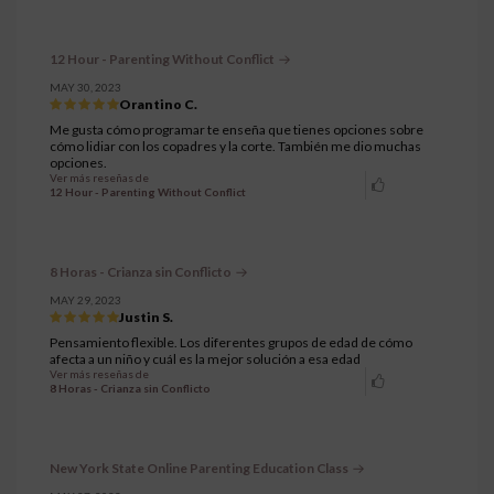
12 Hour - Parenting Without Conflict
MAY 30, 2023
Orantino C.
Me gusta cómo programar te enseña que tienes opciones sobre
cómo lidiar con los copadres y la corte. También me dio muchas
opciones.
Ver más reseñas de
12 Hour - Parenting Without Conflict
8 Horas - Crianza sin Conflicto
MAY 29, 2023
Justin S.
Pensamiento flexible. Los diferentes grupos de edad de cómo
afecta a un niño y cuál es la mejor solución a esa edad
Ver más reseñas de
8 Horas - Crianza sin Conflicto
New York State Online Parenting Education Class