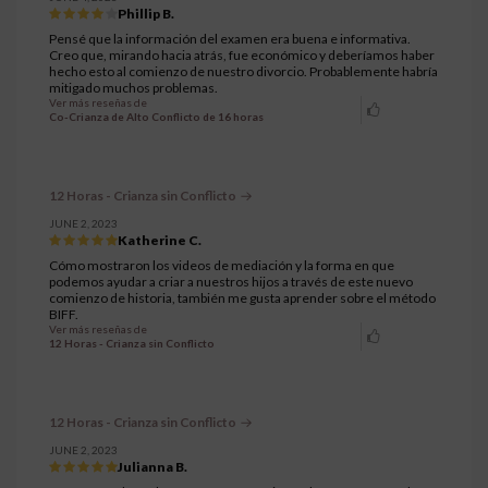
Phillip B.
Pensé que la información del examen era buena e informativa.
Creo que, mirando hacia atrás, fue económico y deberíamos haber
hecho esto al comienzo de nuestro divorcio. Probablemente habría
mitigado muchos problemas.
Ver más reseñas de
Co-Crianza de Alto Conflicto de 16 horas
12 Horas - Crianza sin Conflicto
JUNE 2, 2023
Katherine C.
Cómo mostraron los videos de mediación y la forma en que
podemos ayudar a criar a nuestros hijos a través de este nuevo
comienzo de historia, también me gusta aprender sobre el método
BIFF.
Ver más reseñas de
12 Horas - Crianza sin Conflicto
12 Horas - Crianza sin Conflicto
JUNE 2, 2023
Julianna B.