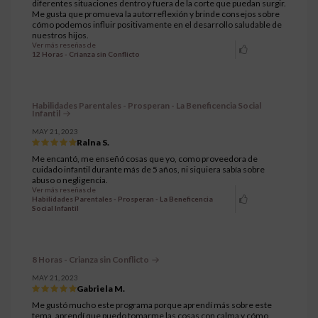
diferentes situaciones dentro y fuera de la corte que puedan surgir.
Me gusta que promueva la autorreflexión y brinde consejos sobre
cómo podemos influir positivamente en el desarrollo saludable de
nuestros hijos.
Ver más reseñas de
12 Horas - Crianza sin Conflicto
Habilidades Parentales - Prosperan - La Beneficencia Social
Infantil
MAY 21, 2023
Ralna S.
Me encantó, me enseñó cosas que yo, como proveedora de
cuidado infantil durante más de 5 años, ni siquiera sabía sobre
abuso o negligencia.
Ver más reseñas de
Habilidades Parentales - Prosperan - La Beneficencia
Social Infantil
8 Horas - Crianza sin Conflicto
MAY 21, 2023
Gabriela M.
Me gustó mucho este programa porque aprendí más sobre este
tema, aprendí que puedo tomarme las cosas con calma y cómo