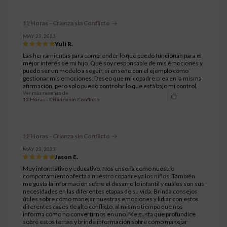
12 Horas - Crianza sin Conflicto
MAY 23, 2023
Yuli R.
Las herramientas para comprender lo que puedo funcionan para el
mejor interés de mi hijo. Que soy responsable de mis emociones y
puedo ser un modelo a seguir, si enseño con el ejemplo cómo
gestionar mis emociones. Deseo que mi copadre crea en la misma
afirmación, pero solo puedo controlar lo que está bajo mi control.
Ver más reseñas de
12 Horas - Crianza sin Conflicto
12 Horas - Crianza sin Conflicto
MAY 23, 2023
Jason E.
Muy informativo y educativo. Nos enseña cómo nuestro
comportamiento afecta a nuestro copadre ya los niños. También
me gusta la información sobre el desarrollo infantil y cuáles son sus
necesidades en las diferentes etapas de su vida. Brinda consejos
útiles sobre cómo manejar nuestras emociones y lidiar con estos
diferentes casos de alto conflicto, al mismo tiempo que nos
informa cómo no convertirnos en uno. Me gusta que profundice
sobre estos temas y brinde información sobre cómo manejar