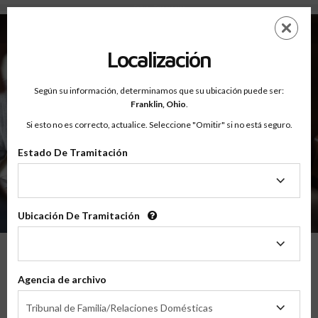
Sobre - Testimonios
Saltar
ES
EN
al
contenido
Localización
principal
Según su información, determinamos que su ubicación puede ser:
Franklin,
Ohio
.
Si esto no es correcto, actualice. Seleccione "Omitir" si no está seguro.
Estado De Tramitación
Sobre
Testimonios
Estado
De
Tramitación
Ubicación De Tramitación
Ubicación
De
Tramitación
Lo Que Nuestros Padres Tienen Que
Agencia de archivo
Decir
Agencia
Tribunal de Familia/Relaciones Domésticas
de