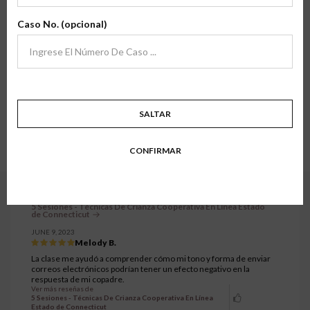
Estamos agradecidos por la oportunidad de servir a padres y familias en
archivo
transiciones en todo el país, y sus comentarios significan mucho para
Caso No. (opcional)
nosotros.
Aquí encontrará testimonios de familias que han tomado una de nuestras
clases de primera mano. Esperamos que sus historias y experiencias inspiren
confianza en lo que hacemos.
Mostrando todos los testimonios.
6811 a 6840 de 7333 testimonios.
SALTAR
1
…
226
227
228
229
230
…
CONFIRMAR
245
5 Sesiones - Técnicas De Crianza Cooperativa En Línea Estado
de Connecticut
JUNE 9, 2023
Melody B.
La clase me ayudó a comprender cómo mi tono y forma de enviar
correos electrónicos podrían tener un efecto negativo en la
respuesta de mi copadre.
Ver más reseñas de
5 Sesiones - Técnicas De Crianza Cooperativa En Línea
Estado de Connecticut