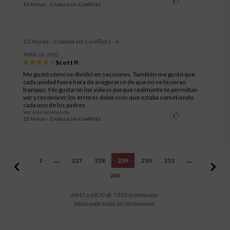
12 Horas - Crianza sin Conflicto
12 Horas - Crianza sin Conflicto
APRIL 26, 2023
Scott P.
Me gustó cómo se dividió en secciones. También me gustó que
cada unidad fuera hora de asegurarse de que no se hicieran
trampas. Me gustaron los videos porque realmente te permitían
ver y reconocer los errores dolorosos que estaba cometiendo
cada uno de los padres.
Ver más reseñas de
12 Horas - Crianza sin Conflicto
1
…
227
228
229
230
231
…
245
6841 a 6870 de 7333 testimonios.
Mostrando todos los testimonios.