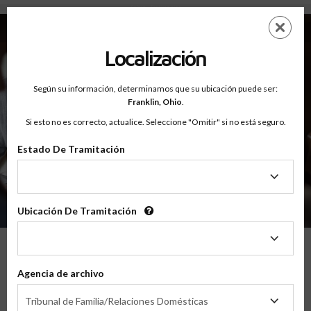
Sobre - Testimonios
Saltar
ES
EN
al
contenido
Localización
principal
Según su información, determinamos que su ubicación puede ser:
Franklin,
Ohio
.
Si esto no es correcto, actualice. Seleccione "Omitir" si no está seguro.
Estado De Tramitación
Sobre
Testimonios
Estado
De
Tramitación
Ubicación De Tramitación
Ubicación
De
Tramitación
Lo Que Nuestros Padres Tienen Que
Agencia de archivo
Decir
Agencia
Tribunal de Familia/Relaciones Domésticas
de