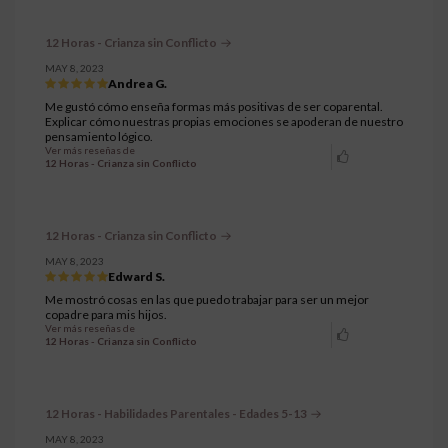
12 Horas - Crianza sin Conflicto
MAY 8, 2023
Andrea G.
Me gustó cómo enseña formas más positivas de ser coparental.
Explicar cómo nuestras propias emociones se apoderan de nuestro
pensamiento lógico.
Ver más reseñas de
12 Horas - Crianza sin Conflicto
12 Horas - Crianza sin Conflicto
MAY 8, 2023
Edward S.
Me mostró cosas en las que puedo trabajar para ser un mejor
copadre para mis hijos.
Ver más reseñas de
12 Horas - Crianza sin Conflicto
12 Horas - Habilidades Parentales - Edades 5-13
MAY 8, 2023