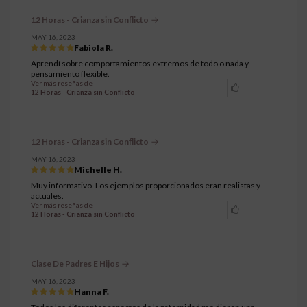
12 Horas - Crianza sin Conflicto
MAY 16, 2023
Fabiola R.
Aprendí sobre comportamientos extremos de todo o nada y
pensamiento flexible.
Ver más reseñas de
12 Horas - Crianza sin Conflicto
12 Horas - Crianza sin Conflicto
MAY 16, 2023
Michelle H.
Muy informativo. Los ejemplos proporcionados eran realistas y
actuales.
Ver más reseñas de
12 Horas - Crianza sin Conflicto
Clase De Padres E Hijos
MAY 16, 2023
Hanna F.