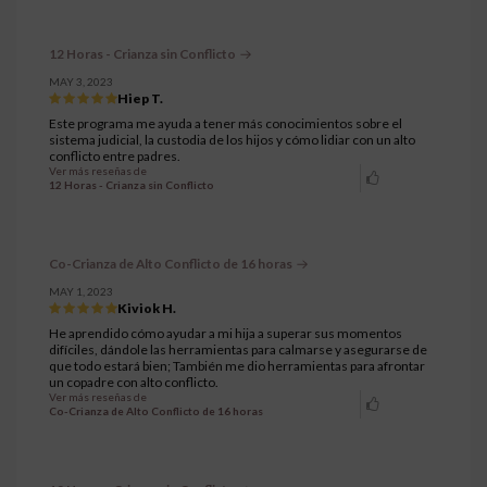
12 Horas - Crianza sin Conflicto
MAY 3, 2023
Hiep T.
Este programa me ayuda a tener más conocimientos sobre el
sistema judicial, la custodia de los hijos y cómo lidiar con un alto
conflicto entre padres.
Ver más reseñas de
12 Horas - Crianza sin Conflicto
Co-Crianza de Alto Conflicto de 16 horas
MAY 1, 2023
Kiviok H.
He aprendido cómo ayudar a mi hija a superar sus momentos
difíciles, dándole las herramientas para calmarse y asegurarse de
que todo estará bien; También me dio herramientas para afrontar
un copadre con alto conflicto.
Ver más reseñas de
Co-Crianza de Alto Conflicto de 16 horas