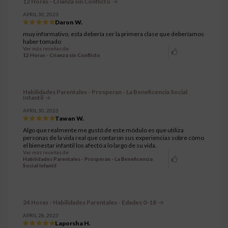
12 Horas - Crianza sin Conflicto
APRIL 30, 2023
Daron W.
muy informativo, esta debería ser la primera clase que deberíamos
haber tomado
Ver más reseñas de
12 Horas - Crianza sin Conflicto
Habilidades Parentales - Prosperan - La Beneficencia Social
Infantil
APRIL 30, 2023
Tawan W.
Algo que realmente me gustó de este módulo es que utiliza
personas de la vida real que contaron sus experiencias sobre cómo
el bienestar infantil los afectó a lo largo de su vida.
Ver más reseñas de
Habilidades Parentales - Prosperan - La Beneficencia
Social Infantil
24 Horas - Habilidades Parentales - Edades 0-18
APRIL 28, 2023
Laporsha H.