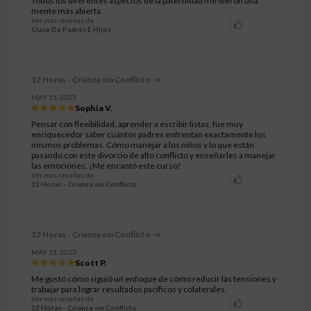
Todos los diferentes aspectos de la paternidad me dieron una
mente más abierta.
Ver más reseñas de
Clase De Padres E Hijos
12 Horas - Crianza sin Conflicto
MAY 15, 2023
Sophia V.
Pensar con flexibilidad, aprender a escribir listas, fue muy
enriquecedor saber cuántos padres enfrentan exactamente los
mismos problemas. Cómo manejar a los niños y lo que están
pasando con este divorcio de alto conflicto y enseñarles a manejar
las emociones. ¡Me encantó este curso!
Ver más reseñas de
12 Horas - Crianza sin Conflicto
12 Horas - Crianza sin Conflicto
MAY 15, 2023
Scott P.
Me gustó cómo siguió un enfoque de cómo reducir las tensiones y
trabajar para lograr resultados pacíficos y colaterales.
Ver más reseñas de
12 Horas - Crianza sin Conflicto