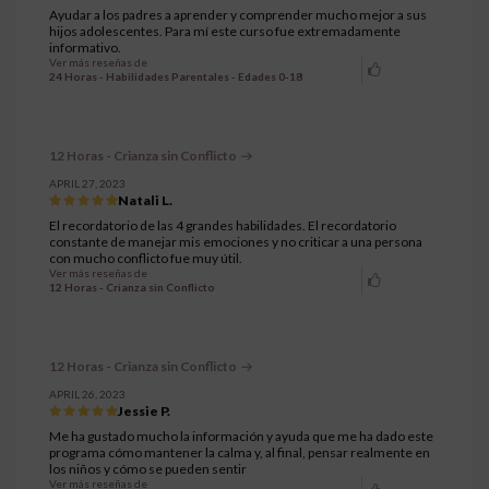
Ayudar a los padres a aprender y comprender mucho mejor a sus
hijos adolescentes. Para mí este curso fue extremadamente
informativo.
Ver más reseñas de
24 Horas - Habilidades Parentales - Edades 0-18
12 Horas - Crianza sin Conflicto
APRIL 27, 2023
Natali L.
El recordatorio de las 4 grandes habilidades. El recordatorio
constante de manejar mis emociones y no criticar a una persona
con mucho conflicto fue muy útil.
Ver más reseñas de
12 Horas - Crianza sin Conflicto
12 Horas - Crianza sin Conflicto
APRIL 26, 2023
Jessie P.
Me ha gustado mucho la información y ayuda que me ha dado este
programa cómo mantener la calma y, al final, pensar realmente en
los niños y cómo se pueden sentir
Ver más reseñas de