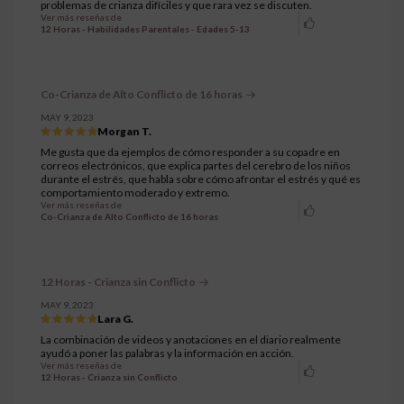
problemas de crianza difíciles y que rara vez se discuten.
Ver más reseñas de
12 Horas - Habilidades Parentales - Edades 5-13
Co-Crianza de Alto Conflicto de 16 horas
MAY 9, 2023
Morgan T.
Me gusta que da ejemplos de cómo responder a su copadre en
correos electrónicos, que explica partes del cerebro de los niños
durante el estrés, que habla sobre cómo afrontar el estrés y qué es
comportamiento moderado y extremo.
Ver más reseñas de
Co-Crianza de Alto Conflicto de 16 horas
12 Horas - Crianza sin Conflicto
MAY 9, 2023
Lara G.
La combinación de videos y anotaciones en el diario realmente
ayudó a poner las palabras y la información en acción.
Ver más reseñas de
12 Horas - Crianza sin Conflicto