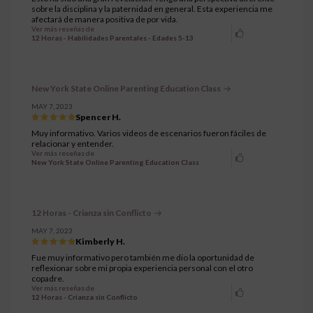
sobre la disciplina y la paternidad en general. Esta experiencia me
afectará de manera positiva de por vida.
Ver más reseñas de
12 Horas - Habilidades Parentales - Edades 5-13
New York State Online Parenting Education Class
MAY 7, 2023
Spencer H.
Muy informativo. Varios videos de escenarios fueron fáciles de
relacionar y entender.
Ver más reseñas de
New York State Online Parenting Education Class
12 Horas - Crianza sin Conflicto
MAY 7, 2023
Kimberly H.
Fue muy informativo pero también me dio la oportunidad de
reflexionar sobre mi propia experiencia personal con el otro
copadre.
Ver más reseñas de
12 Horas - Crianza sin Conflicto