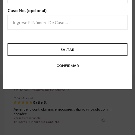
Estamos agradecidos por la oportunidad de servir a padres y familias en
archivo
transiciones en todo el país, y sus comentarios significan mucho para
Caso No. (opcional)
nosotros.
Aquí encontrará testimonios de familias que han tomado una de nuestras
clases de primera mano. Esperamos que sus historias y experiencias inspiren
confianza en lo que hacemos.
Mostrando todos los testimonios.
6841 a 6870 de 7333 testimonios.
SALTAR
1
…
227
228
229
230
231
…
CONFIRMAR
245
12 Horas - Crianza sin Conflicto
MAY 16, 2023
Katie B.
Aprender a controlar mis emociones a diario y no solo con mi
copadre.
Ver más reseñas de
12 Horas - Crianza sin Conflicto