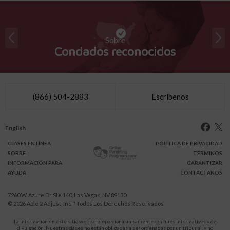
Sobre
Condados reconocidos
(866) 504-2883
Escríbenos
English
CLASES
EN LÍNEA
POLÍTICA DE PRIVACIDAD
SOBRE
TÉRMINOS
INFO
RMACIÓN
PARA
GARANTIZAR
AYUDA
CONTÁCTANOS
7260 W. Azure Dr Ste 140, Las Vegas, NV 89130
© 2026
Able 2 Adjust, Inc
™ Todos Los Derechos Reservados
La información en este sitio web se proporciona únicamente con fines informativos y de
divulgación. Nuestras clases no están obligadas a ser ordenadas por un tribunal, y no