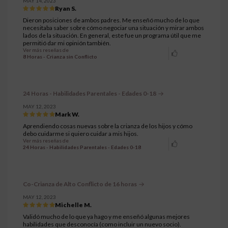
MAY 14, 2023
Ryan S.
Dieron posiciones de ambos padres. Me enseñó mucho de lo que
necesitaba saber sobre cómo negociar una situación y mirar ambos
lados de la situación. En general, este fue un programa útil que me
permitió dar mi opinión también.
Ver más reseñas de
8 Horas - Crianza sin Conflicto
24 Horas - Habilidades Parentales - Edades 0-18
MAY 12, 2023
Mark W.
Aprendiendo cosas nuevas sobre la crianza de los hijos y cómo
debo cuidarme si quiero cuidar a mis hijos.
Ver más reseñas de
24 Horas - Habilidades Parentales - Edades 0-18
Co-Crianza de Alto Conflicto de 16 horas
MAY 12, 2023
Michelle M.
Validó mucho de lo que ya hago y me enseñó algunas mejores
habilidades que desconocía (como incluir un nuevo socio).