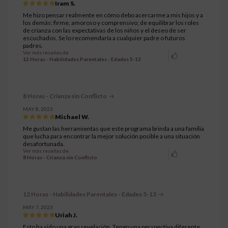
Iram S.
Me hizo pensar realmente en cómo debo acercarme a mis hijos y a
los demás: firme, amoroso y comprensivo; de equilibrar los roles
de crianza con las expectativas de los niños y el deseo de ser
escuchados. Se lo recomendaría a cualquier padre o futuros
padres.
Ver más reseñas de
12 Horas - Habilidades Parentales - Edades 5-13
8 Horas - Crianza sin Conflicto
MAY 8, 2023
Michael W.
Me gustan las herramientas que este programa brinda a una familia
que lucha para encontrar la mejor solución posible a una situación
desafortunada.
Ver más reseñas de
8 Horas - Crianza sin Conflicto
12 Horas - Habilidades Parentales - Edades 5-13
MAY 7, 2023
Uriah J.
Esto ha sido una gran revelación. Tengo una perspectiva diferente