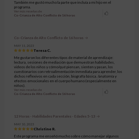
También me gustó mucho la parte que incluía a mi hijo en el
programa.
Ver más reseñas de
Co-Crianza de Alto Conflicto de 16 horas
Co-Crianza de Alto Conflicto de 16 horas
MAY 11, 2023
Teresa C.
Me gustaron los diferentes tipos de material de aprendizaje:
lectura, sesiones de mediación que demuestran habilidades,
videos de los niños y cómo/qué piensan, sienten y pasan, los
cuestionarios con retroalimentación inmediata para aprender, los
dichos reflexivos en cada sección, biografía básica. /anatomía y
efectos emocionales en el cuerpo humano (especialmente en
niños).
Ver más reseñas de
Co-Crianza de Alto Conflicto de 16 horas
12 Horas - Habilidades Parentales - Edades 5-13
MAY 10, 2023
Christine R.
Este programa me enseñó mucho sobre cómo manejar algunos