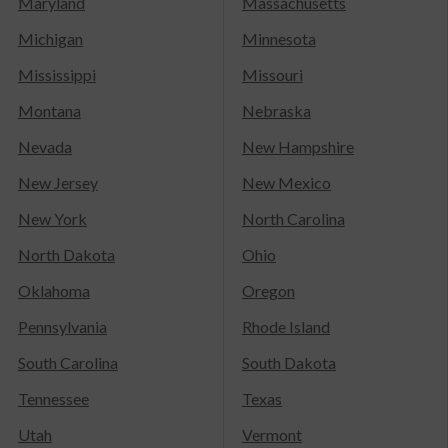
Maryland
Massachusetts
Michigan
Minnesota
Mississippi
Missouri
Montana
Nebraska
Nevada
New Hampshire
New Jersey
New Mexico
New York
North Carolina
North Dakota
Ohio
Oklahoma
Oregon
Pennsylvania
Rhode Island
South Carolina
South Dakota
Tennessee
Texas
Utah
Vermont