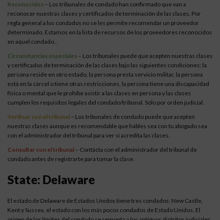
Reconocidos
– Los tribunales de condado han confirmado que van a
reconocer nuestras clases y certificados de terminación de las clases. Por
regla general a los condados no se les permite recomendar un proveedor
determinado. Estamos en la lista de recursos de los proveedores reconocidos
en aquel condado..
Circunstancias especiales
– Los tribunales puede que acepten nuestras clases
y certificados de terminación de las clases bajo las siguientes condiciones: la
persona reside en otro estado, la persona presta servicio militar, la persona
está en la cárcel o tiene otras restricciones, la persona tiene una discapacidad
física o mental que le prohíbe asistir a las clases en persona y las clases
cumplen los requisitos legales del condado/tribunal. Sólo por orden judicial.
Verificar con el tribunal
– Los tribunales de condado puede que acepten
nuestras clases aunque es recomendable que hables sea con tu abogado sea
con el administrador del tribunal para ver si acredita las clases.
Consultar con el tribunal
– Contácta con el administrador del tribunal de
condado antes de registrarte para tomar la clase.
State: Delaware
El estado de Delaware de Estados Unidos tiene tres condados: New Castle,
Kent y Sussex, el estado con los más pocos condados de Estado Unidos. El
origen de los límites del condado se remonta a los antiguos distritos judiciales.