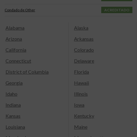
Condado de Other
ACREDITADO
Alabama
Alaska
Arizona
Arkansas
California
Colorado
Connecticut
Delaware
District of Columbia
Florida
Georgia
Hawaii
Idaho
Illinois
Indiana
Iowa
Kansas
Kentucky
Louisiana
Maine