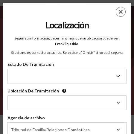
Delaware - Condados Reconocidos
Saltar
ES
EN
al
contenido
Localización
principal
Condados Reconocidos
2600
Según su información, determinamos que su ubicación puede ser:
Franklin,
Ohio
.
Si esto no es correcto, actualice. Seleccione "Omitir" si no está seguro.
Condados
Estado De Tramitación
Estado
De
Tramitación
Selecciona un condado
Ubicación De Tramitación
Ubicación
De
VERIFÍCA
Tramitación
Agencia de archivo
Condados reconocidos
Delaware
Agencia
Tribunal de Familia/Relaciones Domésticas
de