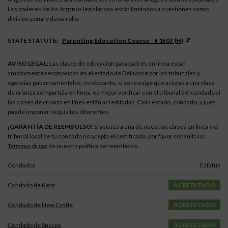
Los poderes de los órganos legislativos están limitados a cuestiones como
división zonal y desarrollo.
STATE STATUTE:
Parenting Education Course - § 1507 (h)
AVISO LEGAL:
Las clases de educación para padres en línea están
ampliamente reconocidas en el estado de Delaware por los tribunales y
agencias gubernamentales; no obstante, si se te exige que asistas a una clase
de crianza compartida en línea, es mejor verificar con el tribunal del condado si
las clases de crianza en línea están acreditadas. Cada estado, condado, y juez
puede imponer requisitos diferentes.
¡GARANTÍA DE REEMBOLSO!
Si asistes a una de nuestras clases en línea y el
tribunal local de tu condado no acepta el certificado, por favor consulta las
Términos de uso
de nuestra política de reembolso.
Condados
Estatus
Condado de Kent
ACREDITADO
Condado de New Castle
ACREDITADO
Condado de Sussex
ACREDITADO