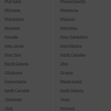
Maryland
Massachusetts
Michigan
Minnesota
Mississippi
Missouri
Montana
Nebraska
Nevada
New Hampshire
New Jersey
New Mexico
New York
North Carolina
North Dakota
Ohio
Oklahoma
Oregon
Pennsylvania
Rhode Island
South Carolina
South Dakota
Tennessee
Texas
Utah
Vermont