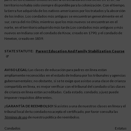
territorio no había sido siempre disponible para la colonización. Con el tiempo,
la tierra fue adquirida de los nativos americanos por los tratados y la absorción
de los indios .Los condados más antiguas se encuentran generalmente en el
sur, cerca del río Ohio, mientras que los más nuevos se encuentran en el
norte, en el territorio adquirido más tarde.Los condados más antiguos y más
nuevos en Indiana son el condado de Knox, creado en 1790, y el condado de
Newton, creado en 1859.
STATE STATUTE:
Parent Education And Family Stabilization Course
AVISO LEGAL:
Las clases de educación para padres en línea están
ampliamente reconocidas en el estado de Indiana por los tribunales y agencias
gubernamentales; no obstante, si se te exige que asistas a una clase de crianza
compartida en línea, es mejor verificar con el tribunal del condado si las clases
de crianza en línea están acreditadas. Cada estado, condado, y juez puede
imponer requisitos diferentes.
¡GARANTÍA DE REEMBOLSO!
Si asistes a una de nuestras clases en línea y el
tribunal local de tu condado no acepta el certificado, por favor consulta las
Términos de uso
de nuestra política de reembolso.
Condados
Estatus