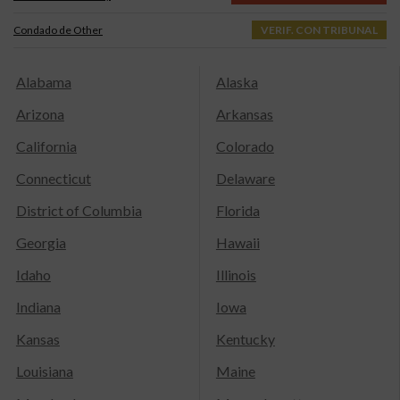
Condado de Other
VERIF. CON TRIBUNAL
Alabama
Alaska
Arizona
Arkansas
California
Colorado
Connecticut
Delaware
District of Columbia
Florida
Georgia
Hawaii
Idaho
Illinois
Indiana
Iowa
Kansas
Kentucky
Louisiana
Maine