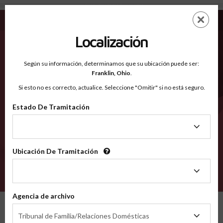
Indiana - Condados Reconocidos
Saltar
ES
EN
al
contenido
Localización
principal
Condados Reconocidos
2600
Según su información, determinamos que su ubicación puede ser:
Franklin,
Ohio
.
Si esto no es correcto, actualice. Seleccione "Omitir" si no está seguro.
Condados
Estado De Tramitación
Estado
De
Tramitación
Selecciona un condado
Ubicación De Tramitación
Ubicación
De
VERIFÍCA
Tramitación
Agencia de archivo
Condados reconocidos
Indiana
Agencia
Tribunal de Familia/Relaciones Domésticas
de