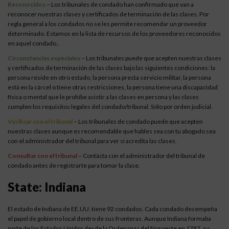
Reconocidos
– Los tribunales de condado han confirmado que van a
reconocer nuestras clases y certificados de terminación de las clases. Por
regla general a los condados no se les permite recomendar un proveedor
determinado. Estamos en la lista de recursos de los proveedores reconocidos
en aquel condado..
Circunstancias especiales
– Los tribunales puede que acepten nuestras clases
y certificados de terminación de las clases bajo las siguientes condiciones: la
persona reside en otro estado, la persona presta servicio militar, la persona
está en la cárcel o tiene otras restricciones, la persona tiene una discapacidad
física o mental que le prohíbe asistir a las clases en persona y las clases
cumplen los requisitos legales del condado/tribunal. Sólo por orden judicial.
Verificar con el tribunal
– Los tribunales de condado puede que acepten
nuestras clases aunque es recomendable que hables sea con tu abogado sea
con el administrador del tribunal para ver si acredita las clases.
Consultar con el tribunal
– Contácta con el administrador del tribunal de
condado antes de registrarte para tomar la clase.
State: Indiana
El estado de Indiana de EE.UU. tiene 92 condados. Cada condado desempeña
el papel de gobierno local dentro de sus fronteras. Aunque Indiana formaba
parte de los Estados Unidos desde la Ordenanza del Noroeste en 1787, su