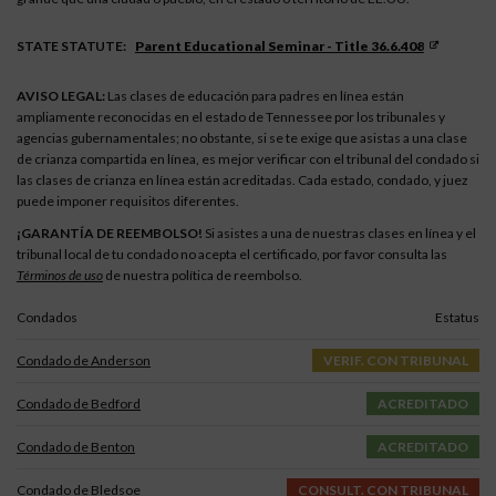
STATE STATUTE:
Parent Educational Seminar - Title 36.6.408
AVISO LEGAL:
Las clases de educación para padres en línea están
ampliamente reconocidas en el estado de Tennessee por los tribunales y
agencias gubernamentales; no obstante, si se te exige que asistas a una clase
de crianza compartida en línea, es mejor verificar con el tribunal del condado si
las clases de crianza en línea están acreditadas. Cada estado, condado, y juez
puede imponer requisitos diferentes.
¡GARANTÍA DE REEMBOLSO!
Si asistes a una de nuestras clases en línea y el
tribunal local de tu condado no acepta el certificado, por favor consulta las
Términos de uso
de nuestra política de reembolso.
Condados
Estatus
Condado de Anderson
VERIF. CON TRIBUNAL
Condado de Bedford
ACREDITADO
Condado de Benton
ACREDITADO
Condado de Bledsoe
CONSULT. CON TRIBUNAL