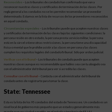
Reconocidos
– Los tribunales de condado han confirmado que van a
reconocer nuestras clases y certificados de terminación de las clases. Por
regla general a los condados no se les permite recomendar un proveedor
determinado. Estamos en la lista de recursos de los proveedores reconocidos
en aquel condado..
Circunstancias especiales
– Los tribunales puede que acepten nuestras clases
y certificados de terminación de las clases bajo las siguientes condiciones: la
persona reside en otro estado, la persona presta servicio militar, la persona
está en la cárcel o tiene otras restricciones, la persona tiene una discapacidad
física o mental que le prohíbe asistir a las clases en persona y las clases
cumplen los requisitos legales del condado/tribunal. Sólo por orden judicial.
Verificar con el tribunal
– Los tribunales de condado puede que acepten
nuestras clases aunque es recomendable que hables sea con tu abogado sea
con el administrador del tribunal para ver si acredita las clases.
Consultar con el tribunal
– Contácta con el administrador del tribunal de
condado antes de registrarte para tomar la clase.
State: Tennessee
Esta es la lista de los 95 condados del estado de Tennessee. Un condado es un
nivel local de gobierno más pequeño que un estado y generalmente más
grande que una ciudad o pueblo, en el estado o territorio de EE.UU.