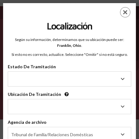
Tennessee - Condados Reconocidos
Saltar
ES
EN
al
contenido
Localización
principal
Condados Reconocidos
2600
Según su información, determinamos que su ubicación puede ser:
Franklin,
Ohio
.
Si esto no es correcto, actualice. Seleccione "Omitir" si no está seguro.
Condados
Estado De Tramitación
Estado
De
Tramitación
Selecciona un condado
Ubicación De Tramitación
Ubicación
De
VERIFÍCA
Tramitación
Agencia de archivo
Condados reconocidos
Tennessee
Agencia
Tribunal de Familia/Relaciones Domésticas
de