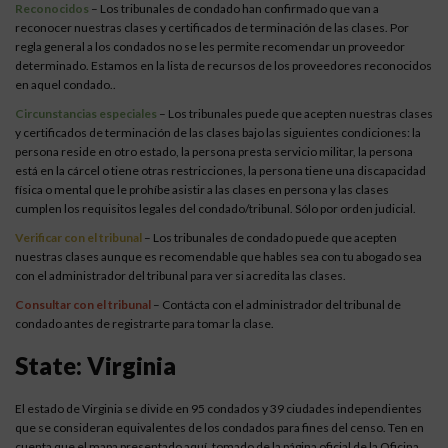
Reconocidos
– Los tribunales de condado han confirmado que van a
reconocer nuestras clases y certificados de terminación de las clases. Por
regla general a los condados no se les permite recomendar un proveedor
determinado. Estamos en la lista de recursos de los proveedores reconocidos
en aquel condado..
Circunstancias especiales
– Los tribunales puede que acepten nuestras clases
y certificados de terminación de las clases bajo las siguientes condiciones: la
persona reside en otro estado, la persona presta servicio militar, la persona
está en la cárcel o tiene otras restricciones, la persona tiene una discapacidad
física o mental que le prohíbe asistir a las clases en persona y las clases
cumplen los requisitos legales del condado/tribunal. Sólo por orden judicial.
Verificar con el tribunal
– Los tribunales de condado puede que acepten
nuestras clases aunque es recomendable que hables sea con tu abogado sea
con el administrador del tribunal para ver si acredita las clases.
Consultar con el tribunal
– Contácta con el administrador del tribunal de
condado antes de registrarte para tomar la clase.
State: Virginia
El estado de Virginia se divide en 95 condados y 39 ciudades independientes
que se consideran equivalentes de los condados para fines del censo. Ten en
cuenta que el mapa presentado aquí, tomado de la página oficial de la Oficina