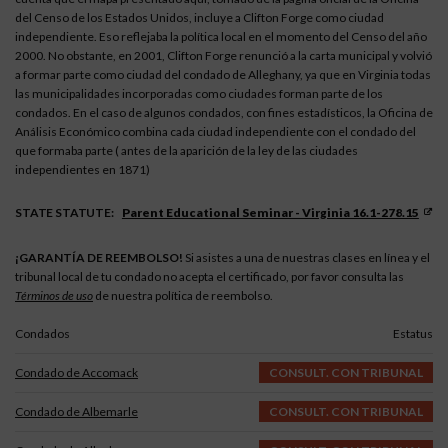
del Censo de los Estados Unidos, incluye a Clifton Forge como ciudad
independiente. Eso reflejaba la política local en el momento del Censo del año
2000. No obstante, en 2001, Clifton Forge renunció a la carta municipal y volvió
a formar parte como ciudad del condado de Alleghany, ya que en Virginia todas
las municipalidades incorporadas como ciudades forman parte de los
condados. En el caso de algunos condados, con fines estadísticos, la Oficina de
Análisis Económico combina cada ciudad independiente con el condado del
que formaba parte ( antes de la aparición de la ley de las ciudades
independientes en 1871)
STATE STATUTE:
Parent Educational Seminar - Virginia 16.1-278.15
¡GARANTÍA DE REEMBOLSO!
Si asistes a una de nuestras clases en línea y el
tribunal local de tu condado no acepta el certificado, por favor consulta las
Términos de uso
de nuestra política de reembolso.
Condados
Estatus
Condado de Accomack
CONSULT. CON TRIBUNAL
Condado de Albemarle
CONSULT. CON TRIBUNAL