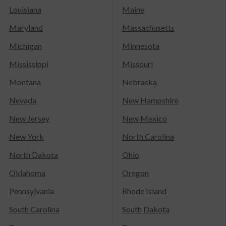
Louisiana
Maine
Maryland
Massachusetts
Michigan
Minnesota
Mississippi
Missouri
Montana
Nebraska
Nevada
New Hampshire
New Jersey
New Mexico
New York
North Carolina
North Dakota
Ohio
Oklahoma
Oregon
Pennsylvania
Rhode Island
South Carolina
South Dakota