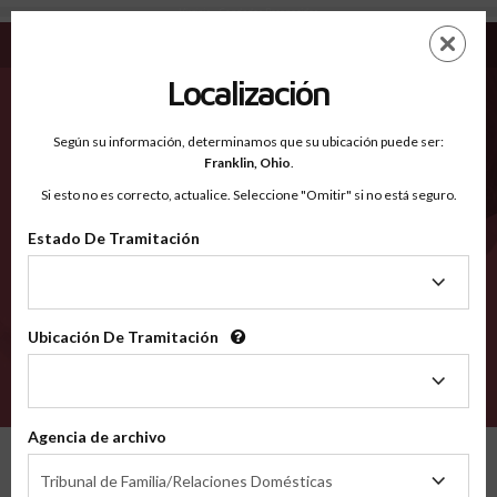
Virginia - Condados Reconocidos
Saltar
ES
EN
al
contenido
Localización
principal
Condados Reconocidos
2600
Según su información, determinamos que su ubicación puede ser:
Franklin,
Ohio
.
Si esto no es correcto, actualice. Seleccione "Omitir" si no está seguro.
Condados
Estado De Tramitación
Estado
De
Tramitación
Selecciona un condado
Ubicación De Tramitación
Ubicación
De
VERIFÍCA
Tramitación
Agencia de archivo
Condados reconocidos
Virginia
Agencia
Tribunal de Familia/Relaciones Domésticas
de