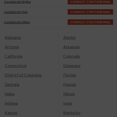
Condado de Wythe
CONSULT. CON TRIBUNAL
Condado de York
CONSULT. CON TRIBUNAL
Condado de Other
CONSULT. CON TRIBUNAL
Alabama
Alaska
Arizona
Arkansas
California
Colorado
Connecticut
Delaware
District of Columbia
Florida
Georgia
Hawaii
Idaho
Illinois
Indiana
Iowa
Kansas
Kentucky