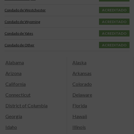
Condado de Westchester
ACREDITADO
Condado de Wyoming
ACREDITADO
Condado de Yates
ACREDITADO
Condado de Other
ACREDITADO
Alabama
Alaska
Arizona
Arkansas
California
Colorado
Connecticut
Delaware
District of Columbia
Florida
Georgia
Hawaii
Idaho
Illinois