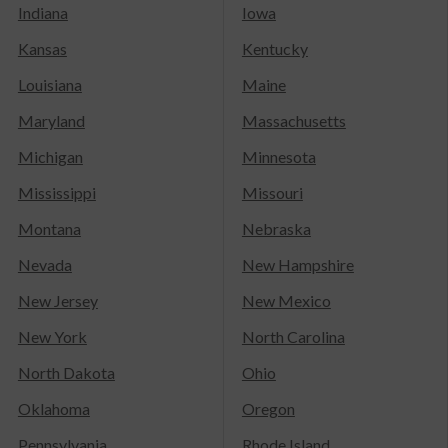
Indiana
Iowa
Kansas
Kentucky
Louisiana
Maine
Maryland
Massachusetts
Michigan
Minnesota
Mississippi
Missouri
Montana
Nebraska
Nevada
New Hampshire
New Jersey
New Mexico
New York
North Carolina
North Dakota
Ohio
Oklahoma
Oregon
Pennsylvania
Rhode Island