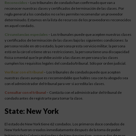
Reconocidos
– Los tribunales de condado han confirmado que van a
reconocer nuestras clases y certificados de terminación de las clases. Por
regla general a los condados no se les permite recomendar un proveedor
determinado. Estamos en la lista de recursos de los proveedores reconocidos
en aquel condado..
Circunstancias especiales
– Los tribunales puede que acepten nuestras clases
y certificados de terminación de las clases bajo las siguientes condiciones: la
persona reside en otro estado, la persona presta servicio militar, la persona
está en la cárcel o tiene otras restricciones, la persona tiene una discapacidad
física o mental que le prohíbe asistir a las clases en persona y las clases
cumplen los requisitos legales del condado/tribunal. Sólo por orden judicial.
Verificar con el tribunal
– Los tribunales de condado puede que acepten
nuestras clases aunque es recomendable que hables sea con tu abogado sea
con el administrador del tribunal para ver si acredita las clases.
Consultar con el tribunal
– Contácta con el administrador del tribunal de
condado antes de registrarte para tomar la clase.
State: New York
El estado de New York tiene 62 condados. Los primeros doce condados de
New York fueron creados inmediatamente después de la toma de poder
británico de la Colonia Holandesa de New Amsterdam, aunque dos de esos