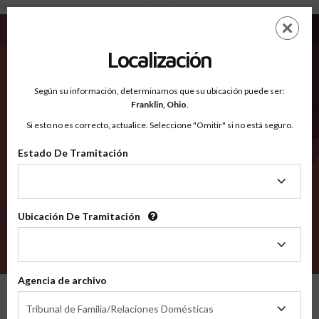
New York - Condados Reconocidos
Saltar
ES
EN
al
contenido
Localización
principal
Condados Reconocidos
2600
Según su información, determinamos que su ubicación puede ser:
Franklin,
Ohio
.
Si esto no es correcto, actualice. Seleccione "Omitir" si no está seguro.
Condados
Estado De Tramitación
Estado
De
Tramitación
Selecciona un condado
Ubicación De Tramitación
Ubicación
De
VERIFÍCA
Tramitación
Agencia de archivo
Condados reconocidos
New York
Agencia
Tribunal de Familia/Relaciones Domésticas
de