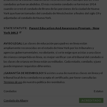
condados ya fueron abolidos. El más reciente condado se formó en 1914
cuando se creó el condado de Bronx de las porciones de la ciudad de Nueva
York que fueron tomadas del condado de Westchester a finales del siglo 19 y
adjuntadas al condado de Nueva York.
STATE STATUTE:
Parent Education And Awareness Program - New
York 144.3
AVISO LEGAL:
Las clases de educación para padres en línea están
ampliamente reconocidas en el estado de New York por los tribunales y
agencias gubernamentales; no obstante, si se te exige que asistas a una clase
de crianza compartida en línea, es mejor verificar con el tribunal del condado si
las clases de crianza en línea están acreditadas. Cada estado, condado, y juez
puede imponer requisitos diferentes.
¡GARANTÍA DE REEMBOLSO!
Si asistes a una de nuestras clases en línea y el
tribunal local de tu condado no acepta el certificado, por favor consulta las
Términos de uso
de nuestra política de reembolso.
Condados
Estatus
Condado de Albany
ACREDITADO