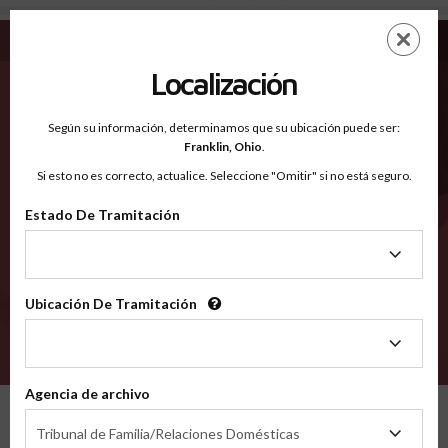
Autauga AL - Condados Reconocidos
Saltar
ES
EN
al
contenido
Localización
principal
Condados Reconocidos
2600
Según su información, determinamos que su ubicación puede ser:
Franklin,
Ohio
.
Si esto no es correcto, actualice. Seleccione "Omitir" si no está seguro.
Condados
Estado De Tramitación
Estado
De
Tramitación
Ubicación De Tramitación
Ubicación
De
VERIFÍCA
Tramitación
Agencia de archivo
Condados reconocidos
Alabama
Autauga
Agencia
Tribunal de Familia/Relaciones Domésticas
de