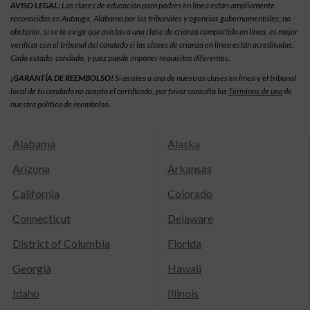
AVISO LEGAL:
Las clases de educación para padres en línea están ampliamente
reconocidas en Autauga, Alabama por los tribunales y agencias gubernamentales; no
obstante, si se te exige que asistas a una clase de crianza compartida en línea, es mejor
verificar con el tribunal del condado si las clases de crianza en línea están acreditadas.
Cada estado, condado, y juez puede imponer requisitos diferentes.
¡GARANTÍA DE REEMBOLSO!
Si asistes a una de nuestras clases en línea y el tribunal
local de tu condado no acepta el certificado, por favor consulta las
Términos de uso
de
nuestra política de reembolso.
Alabama
Alaska
Arizona
Arkansas
California
Colorado
Connecticut
Delaware
District of Columbia
Florida
Georgia
Hawaii
Idaho
Illinois