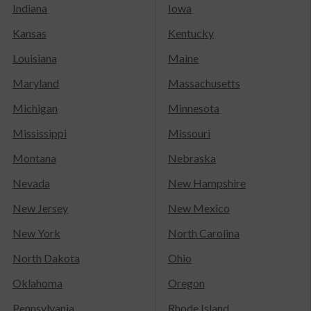
Indiana
Iowa
Kansas
Kentucky
Louisiana
Maine
Maryland
Massachusetts
Michigan
Minnesota
Mississippi
Missouri
Montana
Nebraska
Nevada
New Hampshire
New Jersey
New Mexico
New York
North Carolina
North Dakota
Ohio
Oklahoma
Oregon
Pennsylvania
Rhode Island