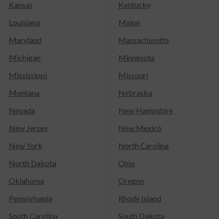
Kansas
Kentucky
Louisiana
Maine
Maryland
Massachusetts
Michigan
Minnesota
Mississippi
Missouri
Montana
Nebraska
Nevada
New Hampshire
New Jersey
New Mexico
New York
North Carolina
North Dakota
Ohio
Oklahoma
Oregon
Pennsylvania
Rhode Island
South Carolina
South Dakota