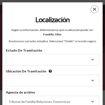
Baldwin AL - Condados Reconocidos
Saltar
ES
EN
al
contenido
Localización
principal
Condados Reconocidos
2600
Según su información, determinamos que su ubicación puede ser:
Franklin,
Ohio
.
Si esto no es correcto, actualice. Seleccione "Omitir" si no está seguro.
Condados
Estado De Tramitación
Estado
De
Tramitación
Ubicación De Tramitación
Ubicación
De
VERIFÍCA
Tramitación
Agencia de archivo
Condados reconocidos
Alabama
Baldwin
Agencia
Tribunal de Familia/Relaciones Domésticas
de