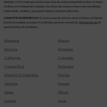
obstante, si se te exige que asistas a una clase de crianza compartida en línea, es mejor
verificar con el tribunal del condado si las clases de crianza en línea están acreditadas.
Cada estado, condado, y juez puede imponer requisitos diferentes.
¡GARANTÍA DE REEMBOLSO!
Si asistes a una de nuestras clases en línea y el tribunal
local de tu condado no acepta el certificado, por favor consulta las
Términos de uso
de
nuestra política de reembolso.
Alabama
Alaska
Arizona
Arkansas
California
Colorado
Connecticut
Delaware
District of Columbia
Florida
Georgia
Hawaii
Idaho
Illinois
Indiana
Iowa