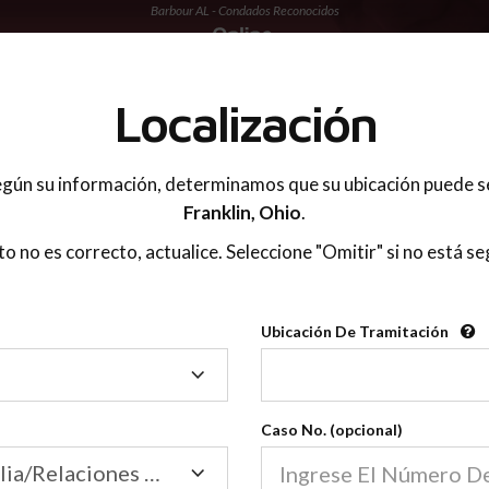
Barbour AL - Condados Reconocidos
 PADRES
Localización
gún su información, determinamos que su ubicación puede s
Franklin,
Ohio
.
sto no es correcto, actualice. Seleccione "Omitir" si no está se
Condados Reconoci
Ubicación De Tramitación
2600
Ubicación
De
Nuestras clases de crianza 
Tramitación
Caso No. (opcional)
2600 condados.
Las clases para padres en l
Condados
Tribunal de Familia/Relaciones Domésticas