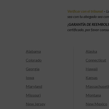
Verificar con el tribunal
– L
sea con tu abogado sea con e
¡GARANTÍA DE REEMBOL
certificado, por favor consu
Alabama
Alaska
Colorado
Connecticut
Georgia
Hawaii
Iowa
Kansas
Maryland
Massachuset
Missouri
Montana
New Jersey
New Mexico