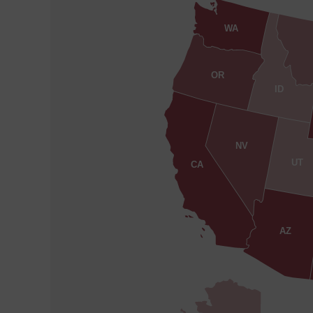
WA
OR
ID
NV
UT
CA
AZ