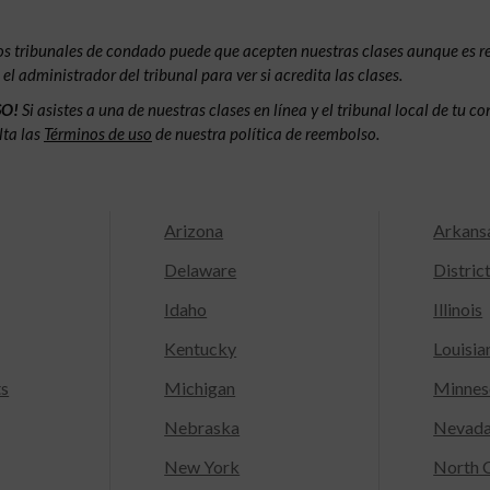
os tribunales de condado puede que acepten nuestras clases aunque es 
l administrador del tribunal para ver si acredita las clases.
SO!
Si asistes a una de nuestras clases en línea y el tribunal local de tu 
lta las
Términos de uso
de nuestra política de reembolso.
Arizona
Arkans
Delaware
Distric
Idaho
Illinois
Kentucky
Louisia
ts
Michigan
Minnes
Nebraska
Nevad
New York
North C