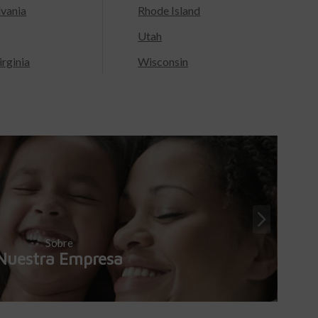
lvania
Rhode Island
Utah
rginia
Wisconsin
Sobre
Nuestra Empresa