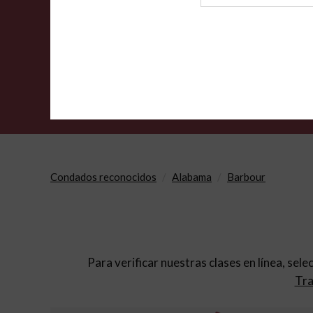
de
archivo
Condados reconocidos
Alabama
Barbour
Para verificar nuestras clases en línea, sele
Tra