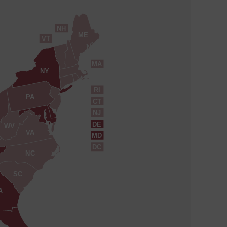
NH
ME
VT
MA
NY
RI
PA
CT
NJ
DE
WV
VA
MD
DC
NC
SC
A