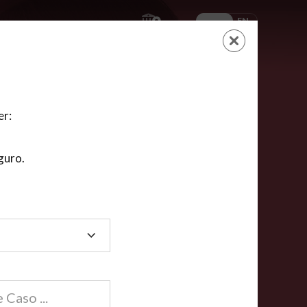
ES
EN
AYUDA
CARRITO
NUEVA CUENTA
LOGIN
er:
guro.
dos
compartida en línea están acreditadas en más de
ínea cumplen la mayoría de las normas nacionales