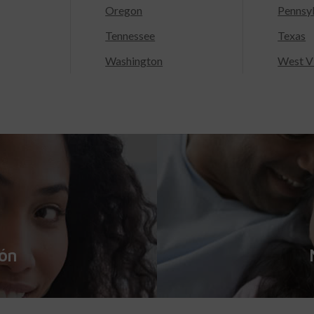
Oregon
Pennsy
Tennessee
Texas
Washington
West Vi
ión