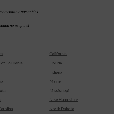
recomendable que hables
condado no acepta el
as
California
t of Columbia
Florida
Indiana
na
Maine
ota
Mississippi
a
New Hampshire
arolina
North Dakota