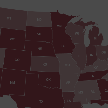
MT
ND
MN
WI
SD
MI
WY
IA
NE
OH
IN
IL
CO
KS
MO
KY
TN
OK
AR
NM
G
AL
MS
LA
TX