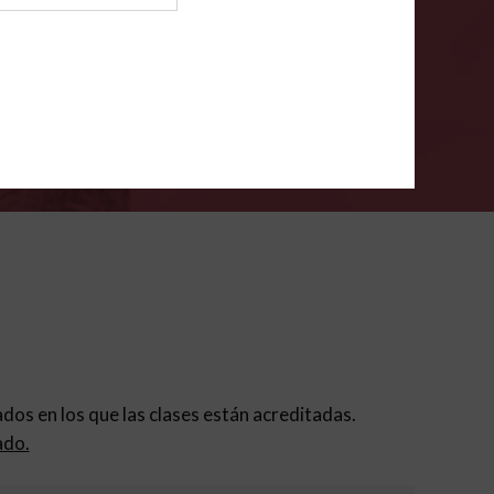
ión para padres
.
VERIFÍCA
dados en los que las clases están acreditadas.
ado.