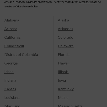
local de tu condado no acepta el certificado, por favor consulta las
Términos de uso
de
nuestra política de reembolso.
Alabama
Alaska
Arizona
Arkansas
California
Colorado
Connecticut
Delaware
District of Columbia
Florida
Georgia
Hawaii
Idaho
Illinois
Indiana
Iowa
Kansas
Kentucky
Louisiana
Maine
Maryland
Massachusetts