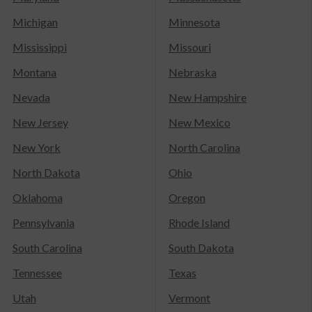
Michigan
Minnesota
Mississippi
Missouri
Montana
Nebraska
Nevada
New Hampshire
New Jersey
New Mexico
New York
North Carolina
North Dakota
Ohio
Oklahoma
Oregon
Pennsylvania
Rhode Island
South Carolina
South Dakota
Tennessee
Texas
Utah
Vermont