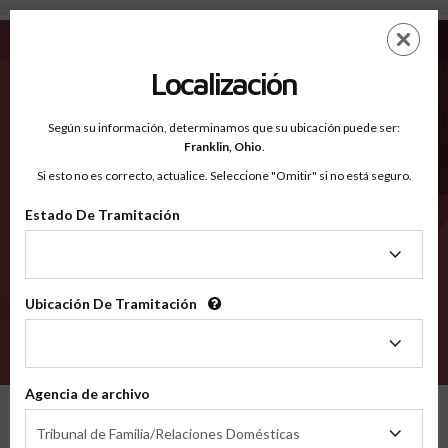
Bibb AL - Condados Reconocidos
Saltar
ES
EN
al
contenido
Localización
principal
Condados Reconocidos
2600
Según su información, determinamos que su ubicación puede ser:
Franklin,
Ohio
.
Si esto no es correcto, actualice. Seleccione "Omitir" si no está seguro.
Condados
Estado De Tramitación
Estado
De
Tramitación
Ubicación De Tramitación
Ubicación
De
VERIFÍCA
Tramitación
Agencia de archivo
Condados reconocidos
Alabama
Bibb
Agencia
Tribunal de Familia/Relaciones Domésticas
de