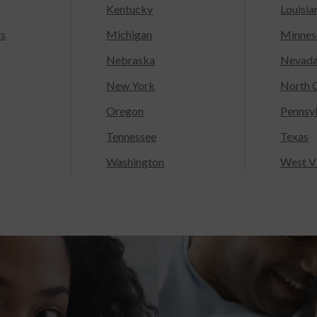
Kentucky
Louisia
ts
Michigan
Minnes
Nebraska
Nevad
New York
North C
Oregon
Pennsy
Tennessee
Texas
Washington
West Vi