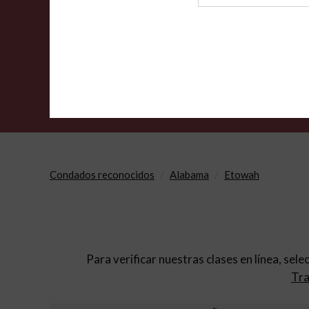
de
archivo
Condados reconocidos
Alabama
Etowah
Para verificar nuestras clases en línea, sele
Tra