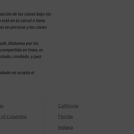
ación de las clases bajo las
 está en la cárcel o tiene
ses en persona y las clases
wah, Alabama por los
 compartida en línea, es
estado, condado, y juez
condado no acepta el
as
California
t of Columbia
Florida
Indiana