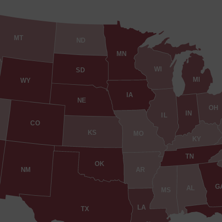
MT
ND
MN
WI
SD
MI
WY
IA
NE
OH
IN
IL
CO
KS
MO
KY
TN
OK
AR
NM
G
AL
MS
LA
TX