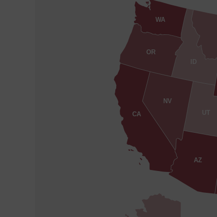
WA
OR
ID
NV
UT
CA
AZ