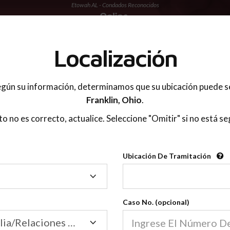
Etowah AL - Condados Reconocidos
 PADRES
Localización
gún su información, determinamos que su ubicación puede s
Franklin,
Ohio
.
sto no es correcto, actualice. Seleccione "Omitir" si no está se
Condados Reconoci
Ubicación De Tramitación
2600
Ubicación
De
Nuestras clases de crianza 
Tramitación
Caso No. (opcional)
2600 condados.
Las clases para padres en l
Condados
Tribunal de Familia/Relaciones Domésticas