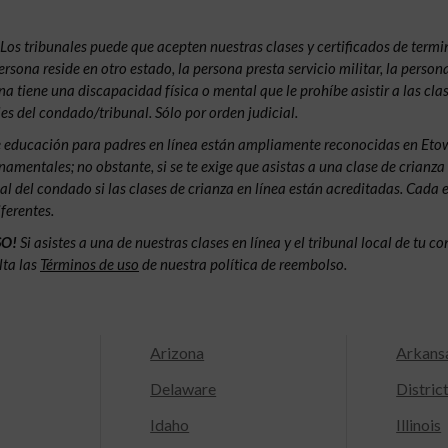
Los tribunales puede que acepten nuestras clases y certificados de termin
ersona reside en otro estado, la persona presta servicio militar, la persona
ona tiene una discapacidad física o mental que le prohíbe asistir a las cla
es del condado/tribunal. Sólo por orden judicial.
e educación para padres en línea están ampliamente reconocidas en Eto
amentales; no obstante, si se te exige que asistas a una clase de crianza
nal del condado si las clases de crianza en línea están acreditadas. Cada 
ferentes.
SO!
Si asistes a una de nuestras clases en línea y el tribunal local de tu 
lta las
Términos de uso
de nuestra política de reembolso.
Arizona
Arkans
Delaware
Distric
Idaho
Illinois