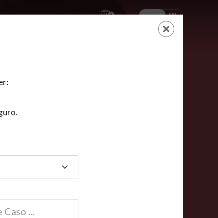
ES
EN
AYUDA
CARRITO
NUEVA CUENTA
LOGIN
er:
guro.
dos
compartida en línea están acreditadas en más de
ínea cumplen la mayoría de las normas nacionales