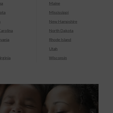
na
Maine
ota
Mississippi
a
New Hampshire
arolina
North Dakota
lvania
Rhode Island
Utah
rginia
Wisconsin