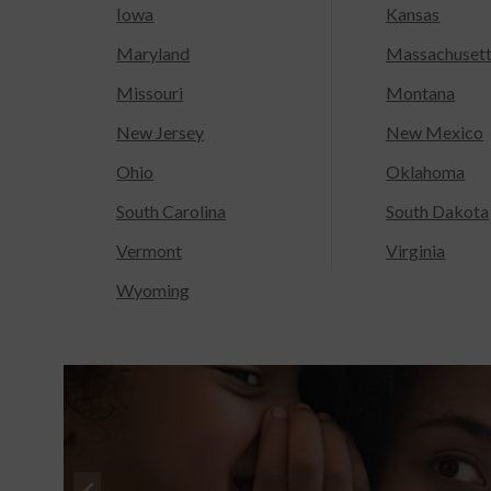
Iowa
Kansas
Maryland
Massachuset
Missouri
Montana
New Jersey
New Mexico
Ohio
Oklahoma
South Carolina
South Dakota
Vermont
Virginia
Wyoming