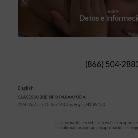
Sobre
Datos e Informac
(866) 504-288
English
CLASES
SOBRE
INFO
PARA
AYUDA
7260 W. Azure Dr Ste 140, Las Vegas, NV 89130
La información en este sitio web se proporcion
no afirmamos contar con aprobación en ninguna