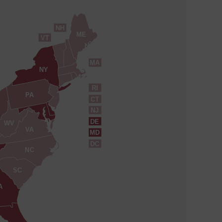
NH
ME
VT
MA
NY
RI
PA
CT
NJ
DE
WV
VA
MD
DC
NC
SC
A