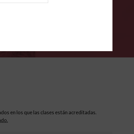
ión para padres
.
VERIFÍCA
dados en los que las clases están acreditadas.
ado.