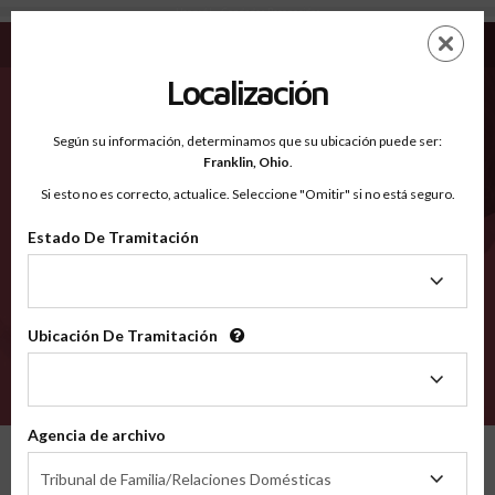
Henry AL - Condados Reconocidos
Saltar
ES
EN
al
contenido
Localización
principal
Condados Reconocidos
2600
Según su información, determinamos que su ubicación puede ser:
Franklin,
Ohio
.
Si esto no es correcto, actualice. Seleccione "Omitir" si no está seguro.
Condados
Estado De Tramitación
Estado
De
Tramitación
Ubicación De Tramitación
Ubicación
De
VERIFÍCA
Tramitación
Agencia de archivo
Condados reconocidos
Alabama
Henry
Agencia
Tribunal de Familia/Relaciones Domésticas
de