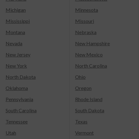
Michigan
Minnesota
Mississippi
Missouri
Montana
Nebraska
Nevada
New Hampshire
New Jersey
New Mexico
New York
North Carolina
North Dakota
Ohio
Oklahoma
Oregon
Pennsylvania
Rhode Island
South Carolina
South Dakota
Tennessee
Texas
Utah
Vermont