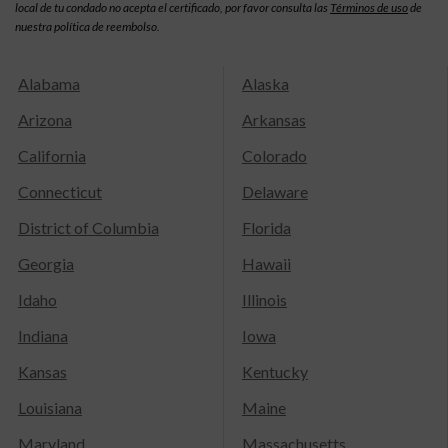
local de tu condado no acepta el certificado, por favor consulta las
Términos de uso
de
nuestra política de reembolso.
Alabama
Alaska
Arizona
Arkansas
California
Colorado
Connecticut
Delaware
District of Columbia
Florida
Georgia
Hawaii
Idaho
Illinois
Indiana
Iowa
Kansas
Kentucky
Louisiana
Maine
Maryland
Massachusetts