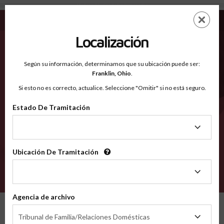
Madison AL - Condados Reconocidos
Saltar
ES
EN
al
contenido
Localización
principal
Condados Reconocidos
2600
Según su información, determinamos que su ubicación puede ser:
Franklin,
Ohio
.
Si esto no es correcto, actualice. Seleccione "Omitir" si no está seguro.
Condados
Estado De Tramitación
Estado
De
Tramitación
Ubicación De Tramitación
Ubicación
De
VERIFÍCA
Tramitación
Agencia de archivo
Condados reconocidos
Alabama
Madison
Agencia
Tribunal de Familia/Relaciones Domésticas
de