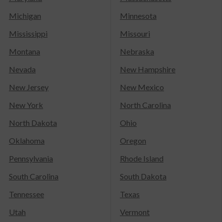
Michigan
Minnesota
Mississippi
Missouri
Montana
Nebraska
Nevada
New Hampshire
New Jersey
New Mexico
New York
North Carolina
North Dakota
Ohio
Oklahoma
Oregon
Pennsylvania
Rhode Island
South Carolina
South Dakota
Tennessee
Texas
Utah
Vermont