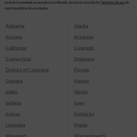
local de tu condado no acepta el certificado, por favor consulta las
Términos de uso
de
nuestra política de reembolso.
Alabama
Alaska
Arizona
Arkansas
California
Colorado
Connecticut
Delaware
District of Columbia
Florida
Georgia
Hawaii
Idaho
Illinois
Indiana
Iowa
Kansas
Kentucky
Louisiana
Maine
Maryland
Massachusetts