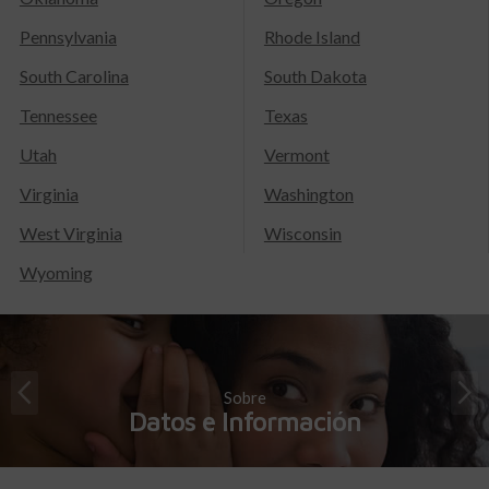
Pennsylvania
Rhode Island
South Carolina
South Dakota
Tennessee
Texas
Utah
Vermont
Virginia
Washington
West Virginia
Wisconsin
Wyoming
Sobre
Datos e Información