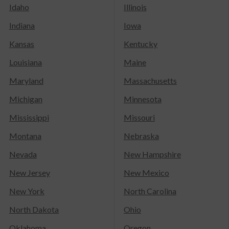
Idaho
Illinois
Indiana
Iowa
Kansas
Kentucky
Louisiana
Maine
Maryland
Massachusetts
Michigan
Minnesota
Mississippi
Missouri
Montana
Nebraska
Nevada
New Hampshire
New Jersey
New Mexico
New York
North Carolina
North Dakota
Ohio
Oklahoma
Oregon