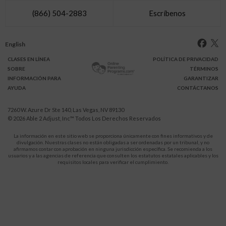
(866) 504-2883
Escríbenos
English
CLASES
EN LÍNEA
POLÍTICA DE PRIVACIDAD
SOBRE
TÉRMINOS
INFO
RMACIÓN
PARA
GARANTIZAR
AYUDA
CONTÁCTANOS
7260 W. Azure Dr Ste 140, Las Vegas, NV 89130
© 2026
Able 2 Adjust, Inc
™ Todos Los Derechos Reservados
La información en este sitio web se proporciona únicamente con fines informativos y de
divulgación. Nuestras clases no están obligadas a ser ordenadas por un tribunal, y no
afirmamos contar con aprobación en ninguna jurisdicción específica. Se recomienda a los
usuarios y a las agencias de referencia que consulten los estatutos estatales aplicables y los
requisitos locales para verificar el cumplimiento.
Protégete a ti y a tus hijos de la violencia doméstica.
911
LLAMA AL
para recibir ayuda inmediata,
o a tu servicio de emergencia local.