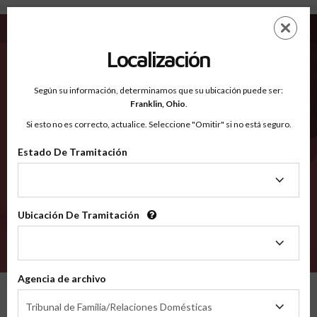
Montgomery AL - Condados Reconocidos
Saltar
ES
EN
al
contenido
Localización
principal
Condados Reconocidos
2600
Según su información, determinamos que su ubicación puede ser:
Franklin,
Ohio
.
Si esto no es correcto, actualice. Seleccione "Omitir" si no está seguro.
Condados
Estado De Tramitación
Estado
De
Tramitación
Ubicación De Tramitación
Ubicación
De
VERIFÍCA
Tramitación
Agencia de archivo
Condados reconocidos
Alabama
Montgomery
Agencia
Tribunal de Familia/Relaciones Domésticas
de