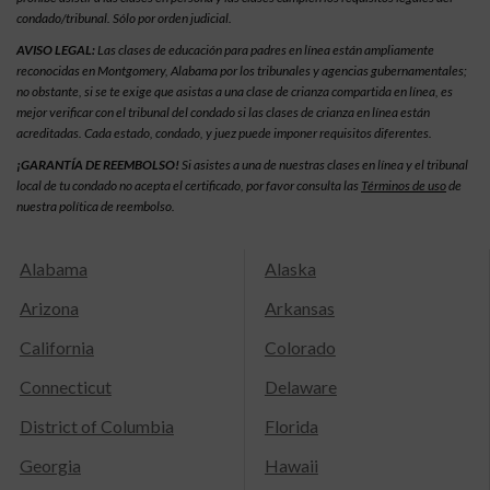
condado/tribunal. Sólo por orden judicial.
AVISO LEGAL:
Las clases de educación para padres en línea están ampliamente
reconocidas en Montgomery, Alabama por los tribunales y agencias gubernamentales;
no obstante, si se te exige que asistas a una clase de crianza compartida en línea, es
mejor verificar con el tribunal del condado si las clases de crianza en línea están
acreditadas. Cada estado, condado, y juez puede imponer requisitos diferentes.
¡GARANTÍA DE REEMBOLSO!
Si asistes a una de nuestras clases en línea y el tribunal
local de tu condado no acepta el certificado, por favor consulta las
Términos de uso
de
nuestra política de reembolso.
Alabama
Alaska
Arizona
Arkansas
California
Colorado
Connecticut
Delaware
District of Columbia
Florida
Georgia
Hawaii