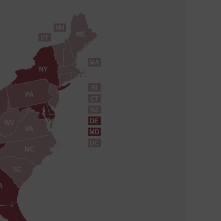
NH
ME
VT
MA
NY
RI
PA
CT
NJ
DE
WV
VA
MD
DC
NC
SC
A