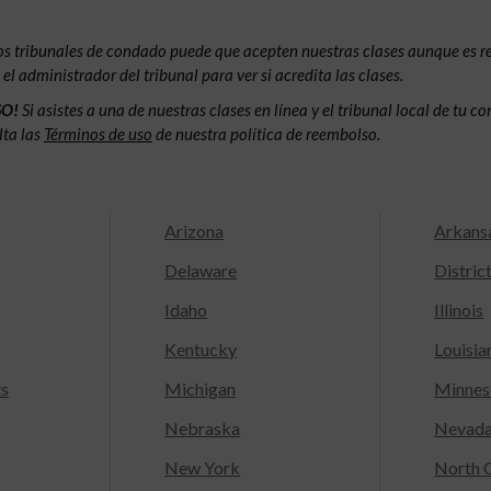
os tribunales de condado puede que acepten nuestras clases aunque es 
l administrador del tribunal para ver si acredita las clases.
SO!
Si asistes a una de nuestras clases en línea y el tribunal local de tu 
lta las
Términos de uso
de nuestra política de reembolso.
Arizona
Arkans
Delaware
Distric
Idaho
Illinois
Kentucky
Louisia
ts
Michigan
Minnes
Nebraska
Nevad
New York
North C