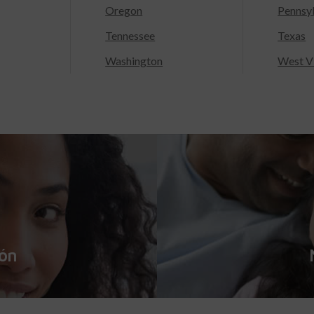
Oregon
Pennsy
Tennessee
Texas
Washington
West Vi
ión