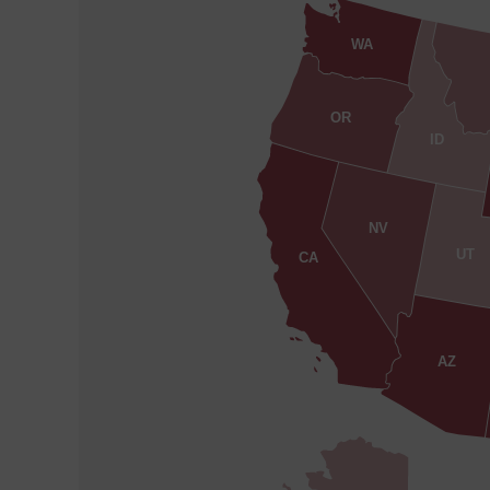
WA
OR
ID
NV
UT
CA
AZ