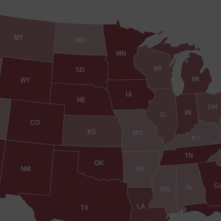
MT
ND
MN
WI
SD
MI
WY
IA
NE
OH
IN
IL
CO
KS
MO
KY
TN
OK
AR
NM
G
AL
MS
LA
TX