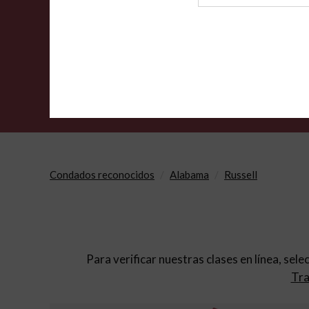
de
archivo
Condados reconocidos
Alabama
Russell
Para verificar nuestras clases en línea, sele
Tra