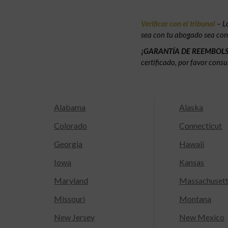
Verificar con el tribunal
– L
sea con tu abogado sea con e
¡GARANTÍA DE REEMBOL
certificado, por favor consu
Alabama
Alaska
Colorado
Connecticut
Georgia
Hawaii
Iowa
Kansas
Maryland
Massachuset
Missouri
Montana
New Jersey
New Mexico