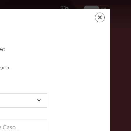
ES
EN
AYUDA
CARRITO
NUEVA CUENTA
LOGIN
er:
guro.
dos
compartida en línea están acreditadas en más de
ínea cumplen la mayoría de las normas nacionales