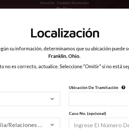
Russell AL - Condados Reconocidos
 PADRES
Localización
gún su información, determinamos que su ubicación puede s
Franklin,
Ohio
.
sto no es correcto, actualice. Seleccione "Omitir" si no está se
Condados Reconoci
Ubicación De Tramitación
2600
Ubicación
De
Nuestras clases de crianza 
Tramitación
Caso No. (opcional)
2600 condados.
Las clases para padres en l
Condados
Tribunal de Familia/Relaciones Domésticas