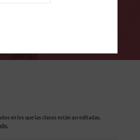
ión para padres
.
VERIFÍCA
dados en los que las clases están acreditadas.
ado.