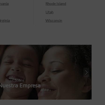
lvania
Rhode Island
Utah
rginia
Wisconsin
Sobre
Nuestra Empresa