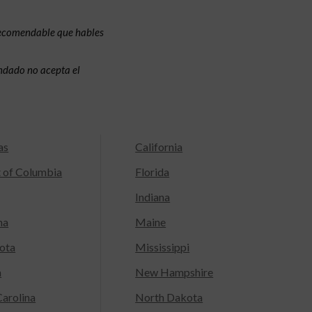
recomendable que hables
condado no acepta el
as
California
t of Columbia
Florida
Indiana
na
Maine
ota
Mississippi
a
New Hampshire
arolina
North Dakota