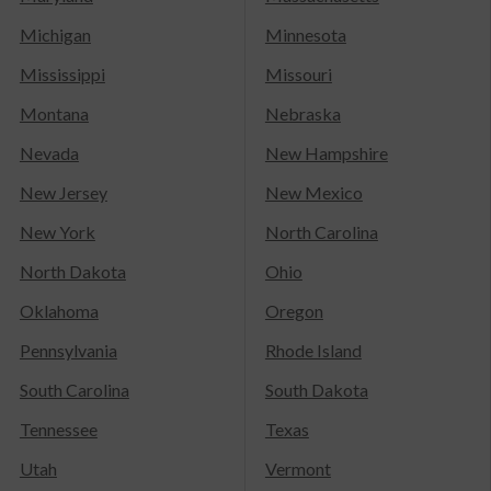
Michigan
Minnesota
Mississippi
Missouri
Montana
Nebraska
Nevada
New Hampshire
New Jersey
New Mexico
New York
North Carolina
North Dakota
Ohio
Oklahoma
Oregon
Pennsylvania
Rhode Island
South Carolina
South Dakota
Tennessee
Texas
Utah
Vermont