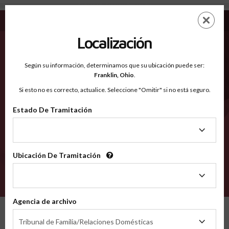
Calhoun AR - Condados Reconocidos
Saltar
ES
EN
al
contenido
Localización
principal
Condados Reconocidos
2600
Según su información, determinamos que su ubicación puede ser:
Franklin,
Ohio
.
Si esto no es correcto, actualice. Seleccione "Omitir" si no está seguro.
Condados
Estado De Tramitación
Estado
De
Tramitación
Ubicación De Tramitación
Ubicación
De
VERIFÍCA
Tramitación
Agencia de archivo
Condados reconocidos
Arkansas
Calhoun
Agencia
Tribunal de Familia/Relaciones Domésticas
de