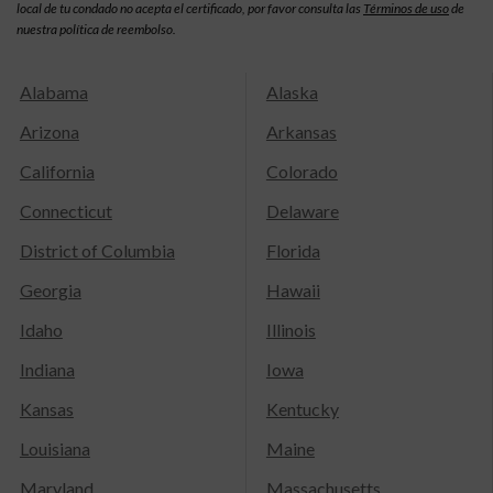
local de tu condado no acepta el certificado, por favor consulta las
Términos de uso
de
nuestra política de reembolso.
Alabama
Alaska
Arizona
Arkansas
California
Colorado
Connecticut
Delaware
District of Columbia
Florida
Georgia
Hawaii
Idaho
Illinois
Indiana
Iowa
Kansas
Kentucky
Louisiana
Maine
Maryland
Massachusetts