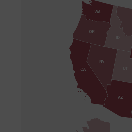
WA
OR
ID
NV
UT
CA
AZ