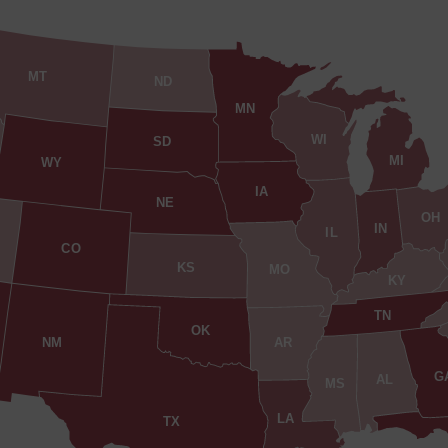
MT
ND
MN
WI
SD
MI
WY
IA
NE
OH
IN
IL
CO
KS
MO
KY
TN
OK
AR
NM
G
AL
MS
LA
TX