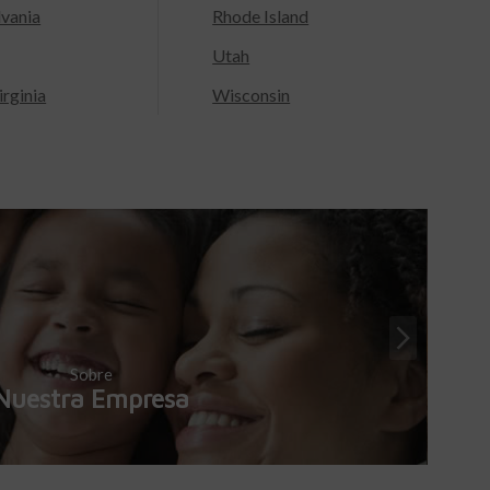
lvania
Rhode Island
Utah
rginia
Wisconsin
Sobre
Nuestra Empresa