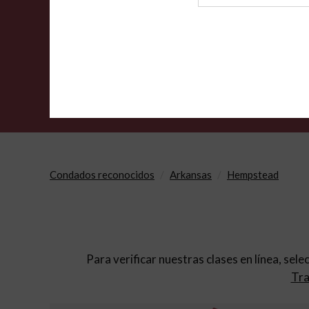
de
archivo
Condados reconocidos
Arkansas
Hempstead
Para verificar nuestras clases en línea, sele
Tra