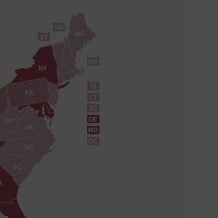
NH
ME
VT
MA
NY
RI
PA
CT
NJ
DE
WV
VA
MD
DC
NC
SC
A