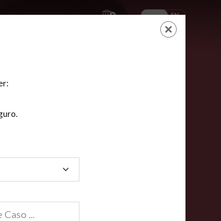
ES
EN
AYUDA
CARRITO
NUEVA CUENTA
LOGIN
er:
guro.
dos
compartida en línea están acreditadas en más de
ínea cumplen la mayoría de las normas nacionales