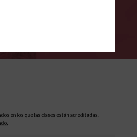
ión para padres
.
VERIFÍCA
dados en los que las clases están acreditadas.
ado.