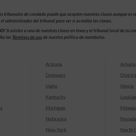
os tribunales de condado puede que acepten nuestras clases aunque es 
l administrador del tribunal para ver si acredita las clases.
SO!
Si asistes a una de nuestras clases en línea y el tribunal local de tu 
lta las
Términos de uso
de nuestra política de reembolso.
Arizona
Arkans
Delaware
Distric
Idaho
Illinois
Kentucky
Louisia
ts
Michigan
Minnes
Nebraska
Nevad
New York
North C