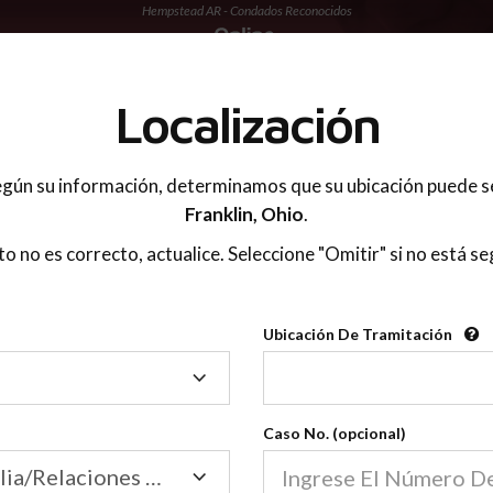
Hempstead AR - Condados Reconocidos
 PADRES
Localización
gún su información, determinamos que su ubicación puede s
Franklin,
Ohio
.
sto no es correcto, actualice. Seleccione "Omitir" si no está se
Condados Reconoci
Ubicación De Tramitación
2600
Ubicación
De
Nuestras clases de crianza 
Tramitación
Caso No. (opcional)
2600 condados.
Las clases para padres en l
Condados
Tribunal de Familia/Relaciones Domésticas