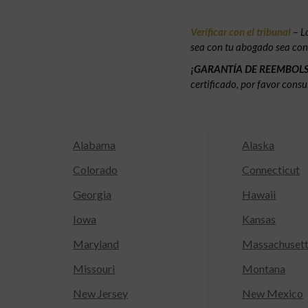
Verificar con el tribunal
– L
sea con tu abogado sea con e
¡GARANTÍA DE REEMBOL
certificado, por favor consu
Alabama
Alaska
Colorado
Connecticut
Georgia
Hawaii
Iowa
Kansas
Maryland
Massachuset
Missouri
Montana
New Jersey
New Mexico