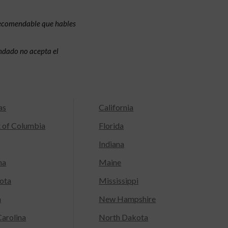
recomendable que hables
condado no acepta el
as
California
t of Columbia
Florida
Indiana
na
Maine
ota
Mississippi
a
New Hampshire
arolina
North Dakota