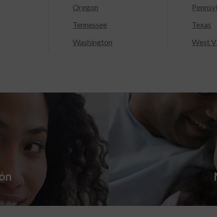
Oregon
Pennsy
Tennessee
Texas
Washington
West Vi
ión