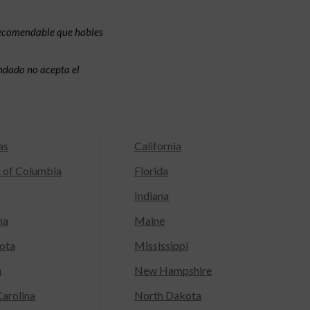
recomendable que hables
condado no acepta el
as
California
t of Columbia
Florida
Indiana
na
Maine
ota
Mississippi
a
New Hampshire
arolina
North Dakota