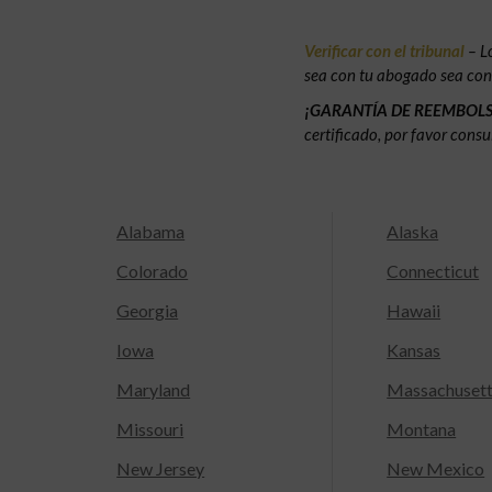
Verificar con el tribunal
– L
sea con tu abogado sea con e
¡GARANTÍA DE REEMBOL
certificado, por favor consu
Alabama
Alaska
Colorado
Connecticut
Georgia
Hawaii
Iowa
Kansas
Maryland
Massachuset
Missouri
Montana
New Jersey
New Mexico