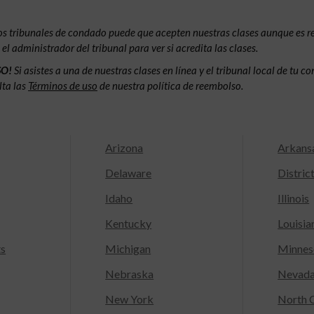
os tribunales de condado puede que acepten nuestras clases aunque es 
l administrador del tribunal para ver si acredita las clases.
SO!
Si asistes a una de nuestras clases en línea y el tribunal local de tu 
lta las
Términos de uso
de nuestra política de reembolso.
Arizona
Arkans
Delaware
Distric
Idaho
Illinois
Kentucky
Louisia
ts
Michigan
Minnes
Nebraska
Nevad
New York
North C