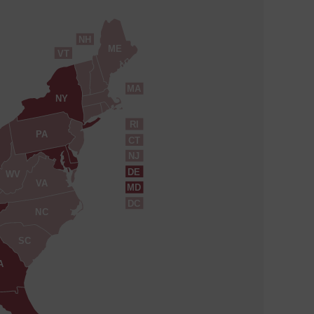
NH
ME
VT
MA
NY
RI
PA
CT
NJ
DE
WV
VA
MD
DC
NC
SC
A