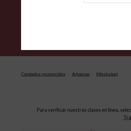
de
archivo
Condados reconocidos
Arkansas
Mississippi
Para verificar nuestras clases en línea, sele
Tra