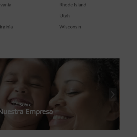
lvania
Rhode Island
Utah
rginia
Wisconsin
Sobre
Nuestra Empresa