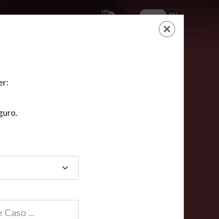
ES
EN
AYUDA
CARRITO
NUEVA CUENTA
LOGIN
er:
guro.
dos
compartida en línea están acreditadas en más de
ínea cumplen la mayoría de las normas nacionales