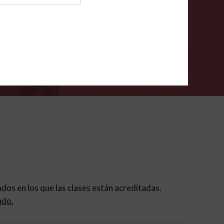
ión para padres
.
VERIFÍCA
dados en los que las clases están acreditadas.
ado.