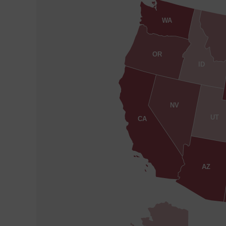
WA
OR
ID
NV
UT
CA
AZ