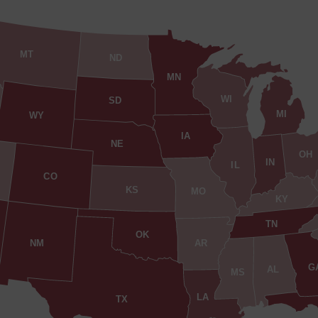
MT
ND
MN
WI
SD
MI
WY
IA
NE
OH
IN
IL
CO
KS
MO
KY
TN
OK
AR
NM
G
AL
MS
LA
TX