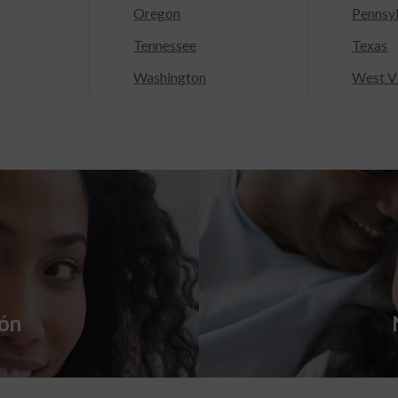
Oregon
Pennsy
Tennessee
Texas
Washington
West Vi
ión