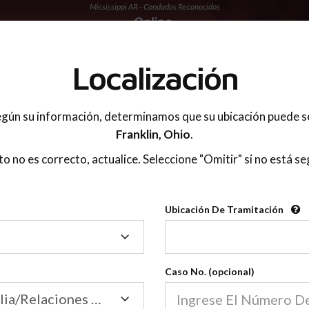
Mississippi AR - Condados Reconocidos
 PADRES
Localización
gún su información, determinamos que su ubicación puede s
Franklin,
Ohio
.
sto no es correcto, actualice. Seleccione "Omitir" si no está se
Condados Reconoci
Ubicación De Tramitación
2600
Ubicación
De
Nuestras clases de crianza 
Tramitación
Caso No. (opcional)
2600 condados.
Las clases para padres en l
Condados
Tribunal de Familia/Relaciones Domésticas