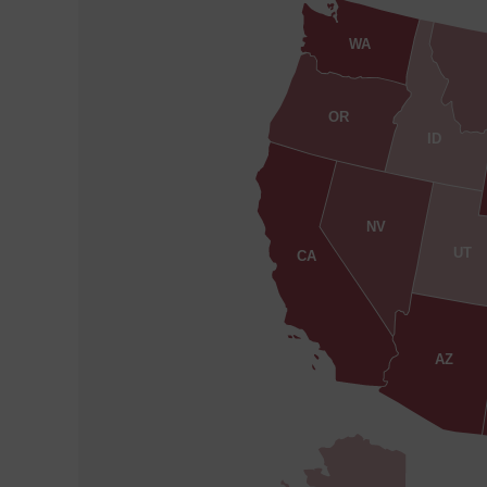
WA
OR
ID
NV
UT
CA
AZ