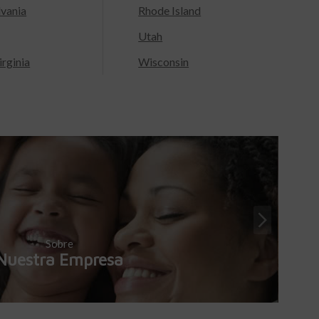
lvania
Rhode Island
Utah
rginia
Wisconsin
Sobre
Nuestra Empresa