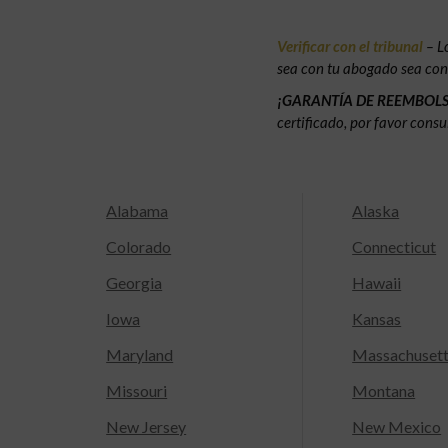
Verificar con el tribunal
– L
sea con tu abogado sea con e
¡GARANTÍA DE REEMBOL
certificado, por favor consu
Alabama
Alaska
Colorado
Connecticut
Georgia
Hawaii
Iowa
Kansas
Maryland
Massachuset
Missouri
Montana
New Jersey
New Mexico