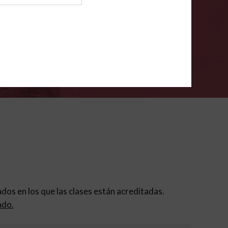
ión para padres
.
VERIFÍCA
dados en los que las clases están acreditadas.
ado.