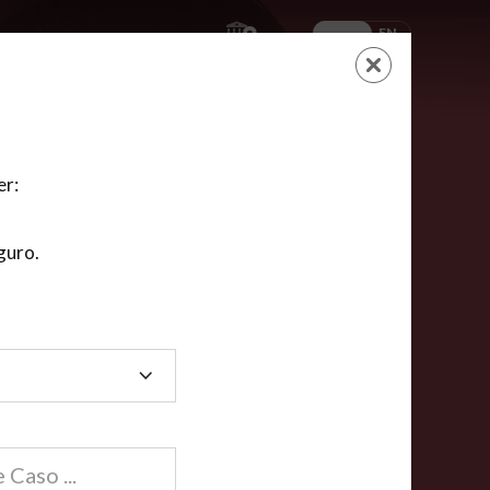
ES
EN
AYUDA
CARRITO
NUEVA CUENTA
LOGIN
er:
guro.
dos
compartida en línea están acreditadas en más de
ínea cumplen la mayoría de las normas nacionales