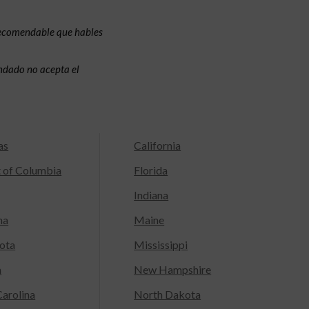
recomendable que hables
condado no acepta el
as
California
t of Columbia
Florida
Indiana
na
Maine
ota
Mississippi
a
New Hampshire
arolina
North Dakota