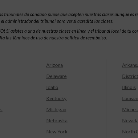
os tribunales de condado puede que acepten nuestras clases aunque es 
l administrador del tribunal para ver si acredita las clases.
SO!
Si asistes a una de nuestras clases en línea y el tribunal local de tu 
lta las
Términos de uso
de nuestra política de reembolso.
Arizona
Arkans
Delaware
Distric
Idaho
Illinois
Kentucky
Louisia
ts
Michigan
Minnes
Nebraska
Nevad
New York
North C