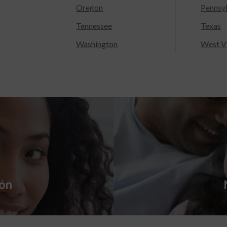
Oregon
Pennsy
Tennessee
Texas
Washington
West Vi
ión