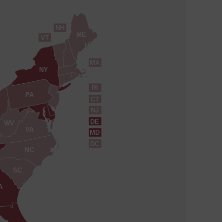
NH
ME
VT
MA
NY
RI
PA
CT
NJ
DE
WV
VA
MD
DC
NC
SC
A