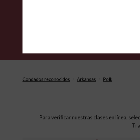
de
archivo
Condados reconocidos
Arkansas
Polk
Para verificar nuestras clases en línea, sele
Tra