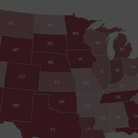
MT
ND
MN
WI
SD
MI
WY
IA
NE
OH
IN
IL
CO
KS
MO
KY
TN
OK
AR
NM
G
AL
MS
LA
TX