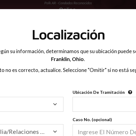
Polk AR - Condados Reconocidos
 PADRES
Localización
gún su información, determinamos que su ubicación puede s
Franklin,
Ohio
.
sto no es correcto, actualice. Seleccione "Omitir" si no está se
Condados Reconoci
Ubicación De Tramitación
2600
Ubicación
De
Nuestras clases de crianza 
Tramitación
Caso No. (opcional)
2600 condados.
Las clases para padres en l
Condados
Tribunal de Familia/Relaciones Domésticas