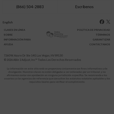
(866) 504-2883
Escríbenos
English
CLASES
EN LÍNEA
POLÍTICA DE PRIVACIDAD
SOBRE
TÉRMINOS
INFO
RMACIÓN
PARA
GARANTIZAR
AYUDA
CONTÁCTANOS
7260 W. Azure Dr Ste 140, Las Vegas, NV 89130
© 2026
Able 2 Adjust, Inc
™ Todos Los Derechos Reservados
La información en este sitio web se proporciona únicamente con fines informativos y de
divulgación. Nuestras clases no están obligadas a ser ordenadas por un tribunal, y no
afirmamos contar con aprobación en ninguna jurisdicción específica. Se recomienda a los
usuarios y a las agencias de referencia que consulten los estatutos estatales aplicables y los
requisitos locales para verificar el cumplimiento.
Protégete a ti y a tus hijos de la violencia doméstica.
911
LLAMA AL
para recibir ayuda inmediata,
o a tu servicio de emergencia local.