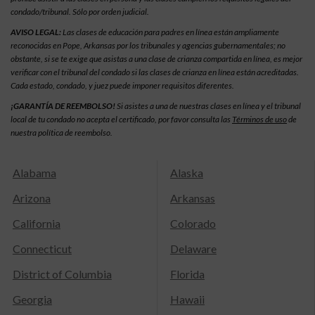
condado/tribunal. Sólo por orden judicial.
AVISO LEGAL:
Las clases de educación para padres en línea están ampliamente
reconocidas en Pope, Arkansas por los tribunales y agencias gubernamentales; no
obstante, si se te exige que asistas a una clase de crianza compartida en línea, es mejor
verificar con el tribunal del condado si las clases de crianza en línea están acreditadas.
Cada estado, condado, y juez puede imponer requisitos diferentes.
¡GARANTÍA DE REEMBOLSO!
Si asistes a una de nuestras clases en línea y el tribunal
local de tu condado no acepta el certificado, por favor consulta las
Términos de uso
de
nuestra política de reembolso.
Alabama
Alaska
Arizona
Arkansas
California
Colorado
Connecticut
Delaware
District of Columbia
Florida
Georgia
Hawaii