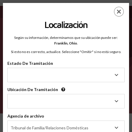
Pope AR - Condados Reconocidos
Saltar
ES
EN
al
contenido
Localización
principal
Condados Reconocidos
2600
Según su información, determinamos que su ubicación puede ser:
Franklin,
Ohio
.
Si esto no es correcto, actualice. Seleccione "Omitir" si no está seguro.
Condados
Estado De Tramitación
Estado
De
Tramitación
Ubicación De Tramitación
Ubicación
De
VERIFÍCA
Tramitación
Agencia de archivo
Condados reconocidos
Arkansas
Pope
Agencia
Tribunal de Familia/Relaciones Domésticas
de