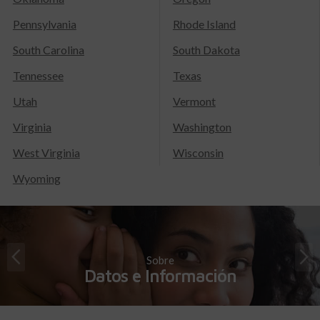
Pennsylvania
Rhode Island
South Carolina
South Dakota
Tennessee
Texas
Utah
Vermont
Virginia
Washington
West Virginia
Wisconsin
Wyoming
Sobre
Datos e Información