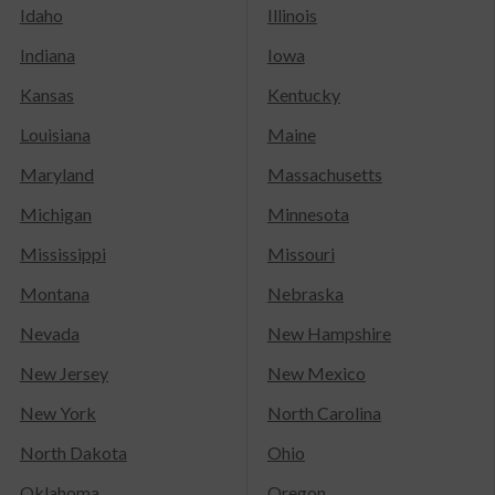
Idaho
Illinois
Indiana
Iowa
Kansas
Kentucky
Louisiana
Maine
Maryland
Massachusetts
Michigan
Minnesota
Mississippi
Missouri
Montana
Nebraska
Nevada
New Hampshire
New Jersey
New Mexico
New York
North Carolina
North Dakota
Ohio
Oklahoma
Oregon