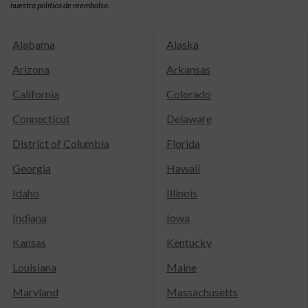
nuestra política de reembolso.
Alabama
Alaska
Arizona
Arkansas
California
Colorado
Connecticut
Delaware
District of Columbia
Florida
Georgia
Hawaii
Idaho
Illinois
Indiana
Iowa
Kansas
Kentucky
Louisiana
Maine
Maryland
Massachusetts