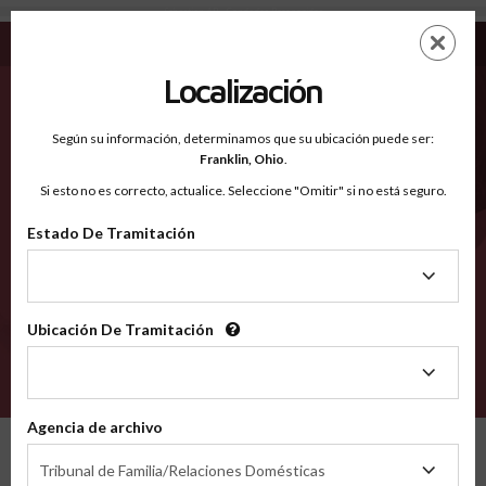
Sebastian AR - Condados Reconocidos
Saltar
ES
EN
al
contenido
Localización
principal
Condados Reconocidos
2600
Según su información, determinamos que su ubicación puede ser:
Franklin,
Ohio
.
Si esto no es correcto, actualice. Seleccione "Omitir" si no está seguro.
Condados
Estado De Tramitación
Estado
De
Tramitación
Ubicación De Tramitación
Ubicación
De
VERIFÍCA
Tramitación
Agencia de archivo
Condados reconocidos
Arkansas
Sebastian
Agencia
Tribunal de Familia/Relaciones Domésticas
de