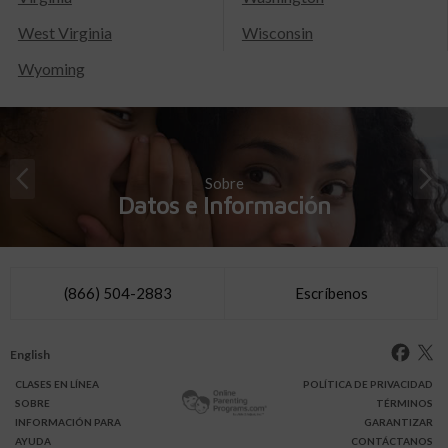
West Virginia
Wisconsin
Wyoming
Sobre
Datos e Información
(866) 504-2883
Escríbenos
English
CLASES
EN LÍNEA
POLÍTICA DE PRIVACIDAD
SOBRE
TÉRMINOS
INFO
RMACIÓN
PARA
GARANTIZAR
AYUDA
CONTÁCTANOS