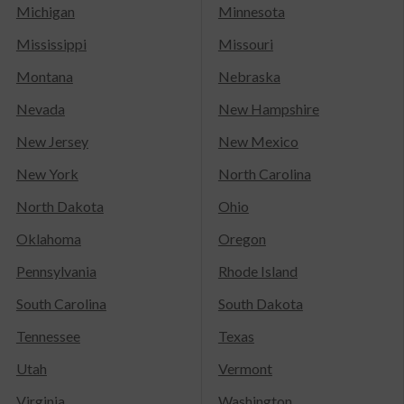
Michigan
Minnesota
Mississippi
Missouri
Montana
Nebraska
Nevada
New Hampshire
New Jersey
New Mexico
New York
North Carolina
North Dakota
Ohio
Oklahoma
Oregon
Pennsylvania
Rhode Island
South Carolina
South Dakota
Tennessee
Texas
Utah
Vermont
Virginia
Washington