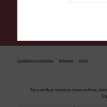
de
archivo
Condados reconocidos
Arkansas
Union
Para verificar nuestras clases en línea, sele
Tra