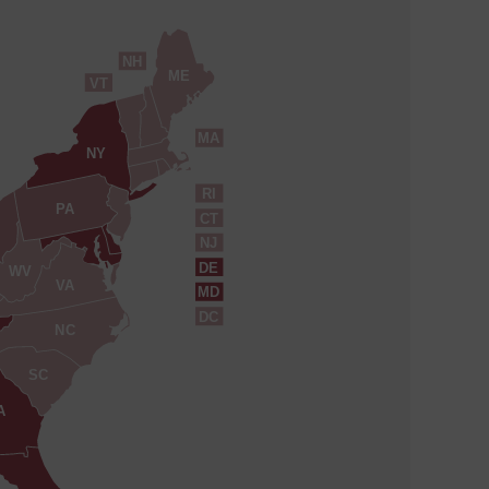
NH
ME
VT
MA
NY
RI
PA
CT
NJ
DE
WV
VA
MD
DC
NC
SC
A