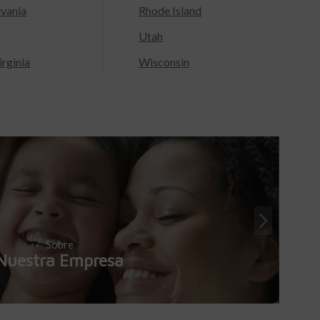
lvania
Rhode Island
Utah
rginia
Wisconsin
Sobre
Nuestra Empresa