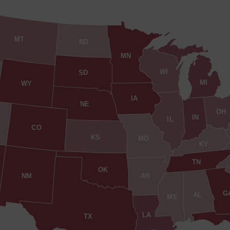
MT
ND
MN
WI
SD
MI
WY
IA
NE
OH
IN
IL
CO
KS
MO
KY
TN
OK
AR
NM
G
AL
MS
LA
TX