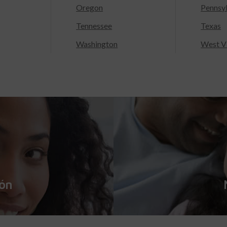
Oregon
Pennsy
Tennessee
Texas
Washington
West Vi
ión