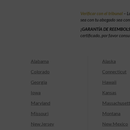
Verificar con el tribunal
– L
sea con tu abogado sea con e
¡GARANTÍA DE REEMBOL
certificado, por favor consu
Alabama
Alaska
Colorado
Connecticut
Georgia
Hawaii
Iowa
Kansas
Maryland
Massachuset
Missouri
Montana
New Jersey
New Mexico