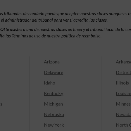
os tribunales de condado puede que acepten nuestras clases aunque es 
l administrador del tribunal para ver si acredita las clases.
SO!
Si asistes a una de nuestras clases en línea y el tribunal local de tu 
lta las
Términos de uso
de nuestra política de reembolso.
Arizona
Arkans
Delaware
Distric
Idaho
Illinois
Kentucky
Louisia
ts
Michigan
Minnes
Nebraska
Nevad
New York
North C