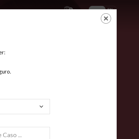
ES
EN
AYUDA
CARRITO
NUEVA CUENTA
LOGIN
er:
guro.
dos
compartida en línea están acreditadas en más de
ínea cumplen la mayoría de las normas nacionales