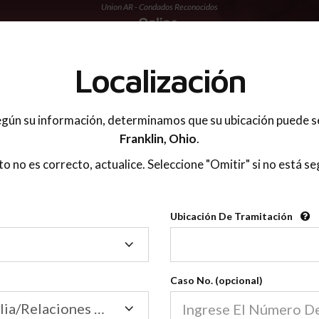
Union AR - Condados Reconocidos
 PADRES
Localización
gún su información, determinamos que su ubicación puede s
Franklin,
Ohio
.
sto no es correcto, actualice. Seleccione "Omitir" si no está se
Condados Reconoci
Ubicación De Tramitación
2600
Ubicación
De
Nuestras clases de crianza 
Tramitación
Caso No. (opcional)
2600 condados.
Las clases para padres en l
Condados
Tribunal de Familia/Relaciones Domésticas