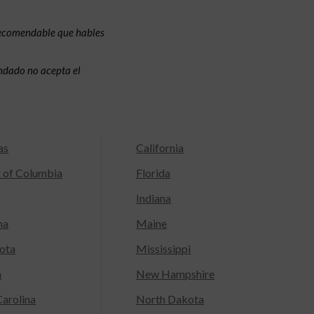
recomendable que hables
condado no acepta el
as
California
t of Columbia
Florida
Indiana
na
Maine
ota
Mississippi
a
New Hampshire
arolina
North Dakota