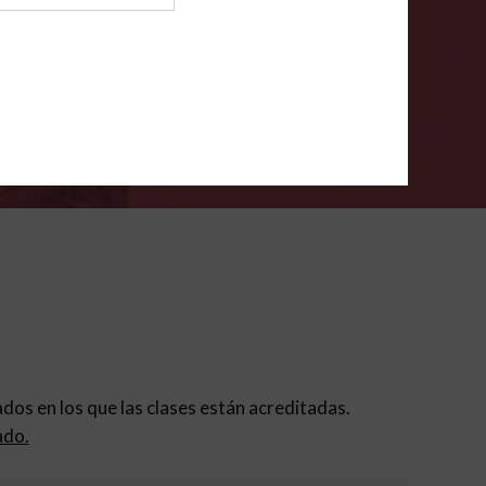
ión para padres
.
VERIFÍCA
dados en los que las clases están acreditadas.
ado.