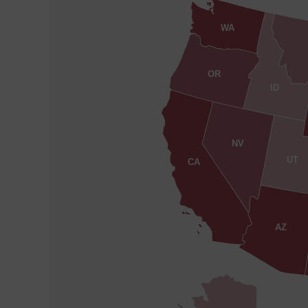
WA
OR
ID
NV
UT
CA
AZ