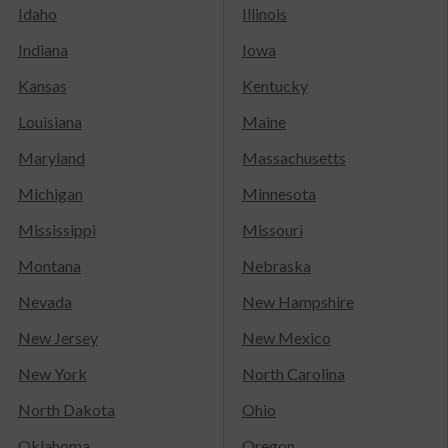
Idaho
Illinois
Indiana
Iowa
Kansas
Kentucky
Louisiana
Maine
Maryland
Massachusetts
Michigan
Minnesota
Mississippi
Missouri
Montana
Nebraska
Nevada
New Hampshire
New Jersey
New Mexico
New York
North Carolina
North Dakota
Ohio
Oklahoma
Oregon