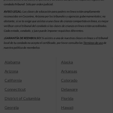
condado/tribunal. Sólo por orden judicial.
AVISO LEGAL:
Las clases de educación para padres en línea están ampliamente
reconocidas en Coconino, Arizona por los tribunales y agencias gubernamentales; no
obstante, si se te exige que asistas a una clase de crianza compartida en línea, es mejor
verificar con el tribunal del condado si las clases de crianza en línea están acreditadas.
Cada estado, condado, y juez puede imponer requisitos diferentes.
¡GARANTÍA DE REEMBOLSO!
Si asistes a una de nuestras clases en línea y el tribunal
local de tu condado no acepta el certificado, por favor consulta las
Términos de uso
de
nuestra política de reembolso.
Alabama
Alaska
Arizona
Arkansas
California
Colorado
Connecticut
Delaware
District of Columbia
Florida
Georgia
Hawaii