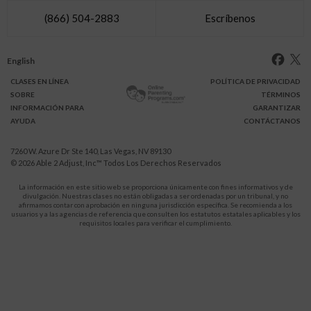
(866) 504-2883
Escríbenos
English
CLASES
EN LÍNEA
POLÍTICA DE PRIVACIDAD
SOBRE
TÉRMINOS
INFO
RMACIÓN
PARA
GARANTIZAR
AYUDA
CONTÁCTANOS
7260 W. Azure Dr Ste 140, Las Vegas, NV 89130
© 2026
Able 2 Adjust, Inc
™ Todos Los Derechos Reservados
La información en este sitio web se proporciona únicamente con fines informativos y de
divulgación. Nuestras clases no están obligadas a ser ordenadas por un tribunal, y no
afirmamos contar con aprobación en ninguna jurisdicción específica. Se recomienda a los
usuarios y a las agencias de referencia que consulten los estatutos estatales aplicables y los
requisitos locales para verificar el cumplimiento.
Protégete a ti y a tus hijos de la violencia doméstica.
911
LLAMA AL
para recibir ayuda inmediata,
o a tu servicio de emergencia local.