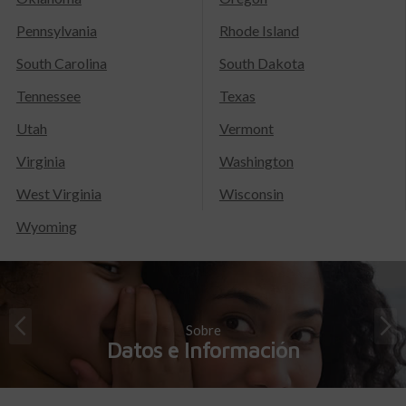
Pennsylvania
Rhode Island
South Carolina
South Dakota
Tennessee
Texas
Utah
Vermont
Virginia
Washington
West Virginia
Wisconsin
Wyoming
Sobre
Datos e Información