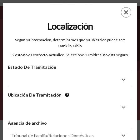
Coconino AZ - Condados Reconocidos
Saltar
ES
EN
al
contenido
Localización
principal
Condados Reconocidos
2600
Según su información, determinamos que su ubicación puede ser:
Franklin,
Ohio
.
Si esto no es correcto, actualice. Seleccione "Omitir" si no está seguro.
Condados
Estado De Tramitación
Estado
De
Tramitación
Ubicación De Tramitación
Ubicación
De
VERIFÍCA
Tramitación
Agencia de archivo
Condados reconocidos
Arizona
Coconino
Agencia
Tribunal de Familia/Relaciones Domésticas
de