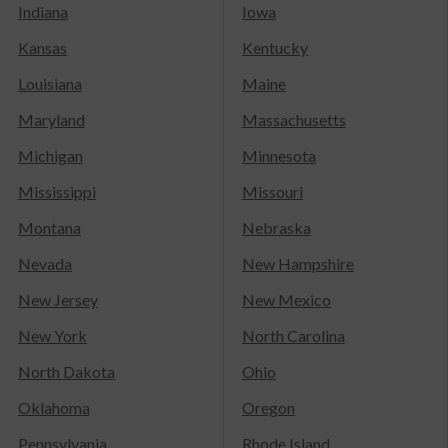
Indiana
Iowa
Kansas
Kentucky
Louisiana
Maine
Maryland
Massachusetts
Michigan
Minnesota
Mississippi
Missouri
Montana
Nebraska
Nevada
New Hampshire
New Jersey
New Mexico
New York
North Carolina
North Dakota
Ohio
Oklahoma
Oregon
Pennsylvania
Rhode Island