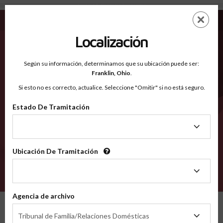
Navajo AZ - Condados Reconocidos
Saltar
ES
EN
al
contenido
Localización
principal
Condados Reconocidos
2600
Según su información, determinamos que su ubicación puede ser:
Franklin,
Ohio
.
Si esto no es correcto, actualice. Seleccione "Omitir" si no está seguro.
Condados
Estado De Tramitación
Estado
De
Tramitación
Ubicación De Tramitación
Ubicación
De
VERIFÍCA
Tramitación
Agencia de archivo
Condados reconocidos
Arizona
Navajo
Agencia
Tribunal de Familia/Relaciones Domésticas
de