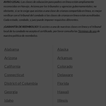
AVISO LEGAL:
Las clases de educación para padres en línea están ampliamente
reconocidas en Navajo, Arizona por los tribunales y agencias gubernamentales; no
obstante, si se te exige que asistas a una clase de crianza compartida en línea, es mejor
verificar con el tribunal del condado si las clases de crianza en línea están acreditadas.
Cada estado, condado, y juez puede imponer requisitos diferentes.
¡GARANTÍA DE REEMBOLSO!
Si asistes a una de nuestras clases en línea y el tribunal
local de tu condado no acepta el certificado, por favor consulta las
Términos de uso
de
nuestra política de reembolso.
Alabama
Alaska
Arizona
Arkansas
California
Colorado
Connecticut
Delaware
District of Columbia
Florida
Georgia
Hawaii
Idaho
Illinois