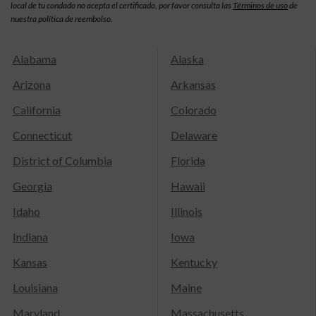
local de tu condado no acepta el certificado, por favor consulta las
Términos de uso
de
nuestra política de reembolso.
Alabama
Alaska
Arizona
Arkansas
California
Colorado
Connecticut
Delaware
District of Columbia
Florida
Georgia
Hawaii
Idaho
Illinois
Indiana
Iowa
Kansas
Kentucky
Louisiana
Maine
Maryland
Massachusetts