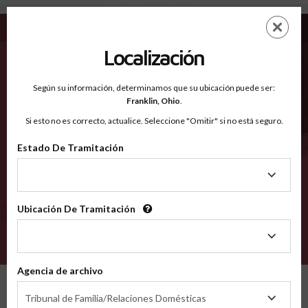
Colusa CA - Condados Reconocidos
Saltar
ES
EN
al
contenido
Localización
principal
Condados Reconocidos
2600
Según su información, determinamos que su ubicación puede ser:
Franklin,
Ohio
.
Si esto no es correcto, actualice. Seleccione "Omitir" si no está seguro.
Condados
Estado De Tramitación
Estado
De
Tramitación
Ubicación De Tramitación
Ubicación
De
VERIFÍCA
Tramitación
Agencia de archivo
Condados reconocidos
California
Colusa
Agencia
Tribunal de Familia/Relaciones Domésticas
de