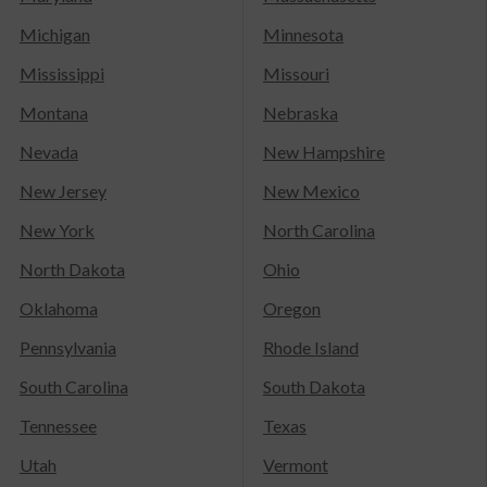
Michigan
Minnesota
Mississippi
Missouri
Montana
Nebraska
Nevada
New Hampshire
New Jersey
New Mexico
New York
North Carolina
North Dakota
Ohio
Oklahoma
Oregon
Pennsylvania
Rhode Island
South Carolina
South Dakota
Tennessee
Texas
Utah
Vermont