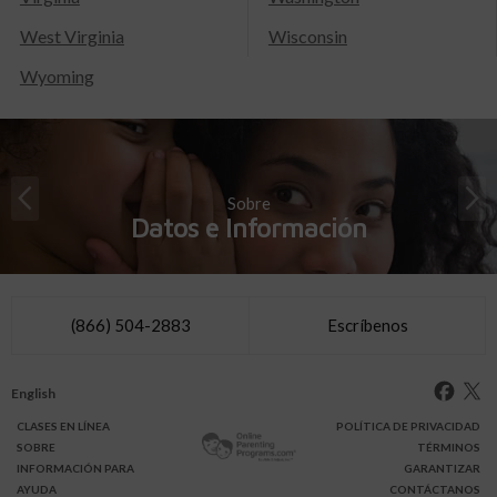
West Virginia
Wisconsin
Wyoming
Sobre
Datos e Información
(866) 504-2883
Escríbenos
English
CLASES
EN LÍNEA
POLÍTICA DE PRIVACIDAD
SOBRE
TÉRMINOS
INFO
RMACIÓN
PARA
GARANTIZAR
AYUDA
CONTÁCTANOS