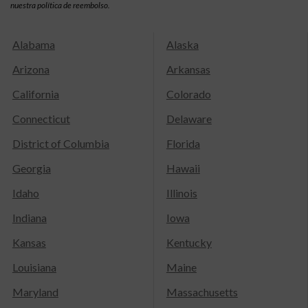
nuestra política de reembolso.
Alabama
Alaska
Arizona
Arkansas
California
Colorado
Connecticut
Delaware
District of Columbia
Florida
Georgia
Hawaii
Idaho
Illinois
Indiana
Iowa
Kansas
Kentucky
Louisiana
Maine
Maryland
Massachusetts