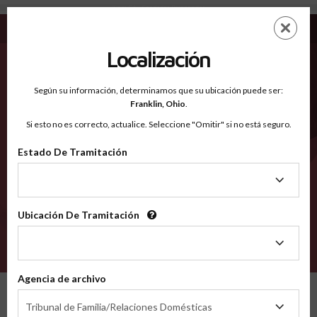
Kings CA - Condados Reconocidos
Saltar
ES
EN
al
contenido
Localización
principal
Condados Reconocidos
2600
Según su información, determinamos que su ubicación puede ser:
Franklin,
Ohio
.
Si esto no es correcto, actualice. Seleccione "Omitir" si no está seguro.
Condados
Estado De Tramitación
Estado
De
Tramitación
Ubicación De Tramitación
Ubicación
De
VERIFÍCA
Tramitación
Agencia de archivo
Condados reconocidos
California
Kings
Agencia
Tribunal de Familia/Relaciones Domésticas
de