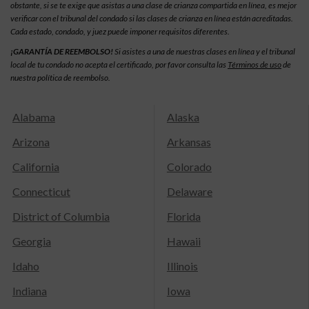
obstante, si se te exige que asistas a una clase de crianza compartida en línea, es mejor
verificar con el tribunal del condado si las clases de crianza en línea están acreditadas.
Cada estado, condado, y juez puede imponer requisitos diferentes.
¡GARANTÍA DE REEMBOLSO!
Si asistes a una de nuestras clases en línea y el tribunal
local de tu condado no acepta el certificado, por favor consulta las
Términos de uso
de
nuestra política de reembolso.
Alabama
Alaska
Arizona
Arkansas
California
Colorado
Connecticut
Delaware
District of Columbia
Florida
Georgia
Hawaii
Idaho
Illinois
Indiana
Iowa