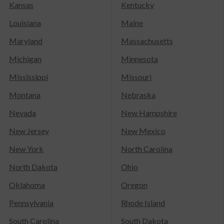
Kansas
Kentucky
Louisiana
Maine
Maryland
Massachusetts
Michigan
Minnesota
Mississippi
Missouri
Montana
Nebraska
Nevada
New Hampshire
New Jersey
New Mexico
New York
North Carolina
North Dakota
Ohio
Oklahoma
Oregon
Pennsylvania
Rhode Island
South Carolina
South Dakota