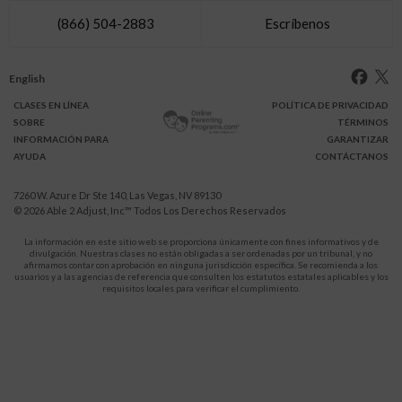
(866) 504-2883
Escríbenos
English
CLASES
EN LÍNEA
POLÍTICA DE PRIVACIDAD
SOBRE
TÉRMINOS
INFO
RMACIÓN
PARA
GARANTIZAR
AYUDA
CONTÁCTANOS
7260 W. Azure Dr Ste 140, Las Vegas, NV 89130
© 2026
Able 2 Adjust, Inc
™ Todos Los Derechos Reservados
La información en este sitio web se proporciona únicamente con fines informativos y de
divulgación. Nuestras clases no están obligadas a ser ordenadas por un tribunal, y no
afirmamos contar con aprobación en ninguna jurisdicción específica. Se recomienda a los
usuarios y a las agencias de referencia que consulten los estatutos estatales aplicables y los
requisitos locales para verificar el cumplimiento.
Protégete a ti y a tus hijos de la violencia doméstica.
911
LLAMA AL
para recibir ayuda inmediata,
o a tu servicio de emergencia local.