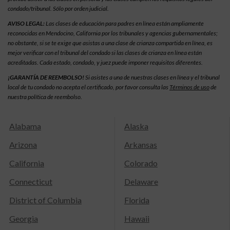
condado/tribunal. Sólo por orden judicial.
AVISO LEGAL:
Las clases de educación para padres en línea están ampliamente
reconocidas en Mendocino, California por los tribunales y agencias gubernamentales;
no obstante, si se te exige que asistas a una clase de crianza compartida en línea, es
mejor verificar con el tribunal del condado si las clases de crianza en línea están
acreditadas. Cada estado, condado, y juez puede imponer requisitos diferentes.
¡GARANTÍA DE REEMBOLSO!
Si asistes a una de nuestras clases en línea y el tribunal
local de tu condado no acepta el certificado, por favor consulta las
Términos de uso
de
nuestra política de reembolso.
Alabama
Alaska
Arizona
Arkansas
California
Colorado
Connecticut
Delaware
District of Columbia
Florida
Georgia
Hawaii