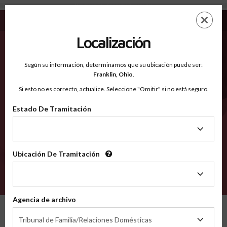
Mendocino CA - Condados Reconocidos
Saltar
ES
EN
al
contenido
Localización
principal
Condados Reconocidos
2600
Según su información, determinamos que su ubicación puede ser:
Franklin,
Ohio
.
Si esto no es correcto, actualice. Seleccione "Omitir" si no está seguro.
Condados
Estado De Tramitación
Estado
De
Tramitación
Ubicación De Tramitación
Ubicación
De
VERIFÍCA
Tramitación
Agencia de archivo
Condados reconocidos
California
Mendocino
Agencia
Tribunal de Familia/Relaciones Domésticas
de