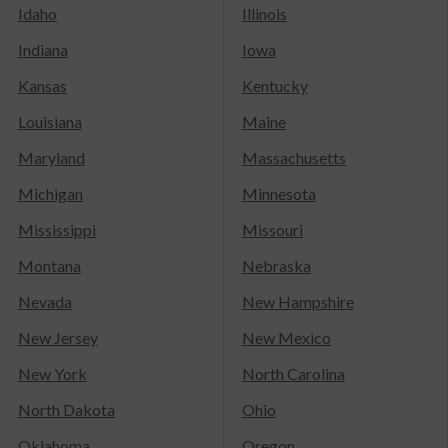
Idaho
Illinois
Indiana
Iowa
Kansas
Kentucky
Louisiana
Maine
Maryland
Massachusetts
Michigan
Minnesota
Mississippi
Missouri
Montana
Nebraska
Nevada
New Hampshire
New Jersey
New Mexico
New York
North Carolina
North Dakota
Ohio
Oklahoma
Oregon