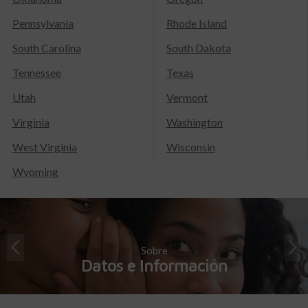
Pennsylvania
Rhode Island
South Carolina
South Dakota
Tennessee
Texas
Utah
Vermont
Virginia
Washington
West Virginia
Wisconsin
Wyoming
Sobre
Datos e Información