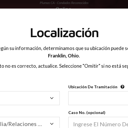
Plumas CA - Condados Reconocidos
 PADRES
Localización
gún su información, determinamos que su ubicación puede s
Franklin,
Ohio
.
sto no es correcto, actualice. Seleccione "Omitir" si no está se
Condados Reconoci
Ubicación De Tramitación
2600
Ubicación
De
Nuestras clases de crianza 
Tramitación
Caso No. (opcional)
2600 condados.
Las clases para padres en l
Condados
Tribunal de Familia/Relaciones Domésticas