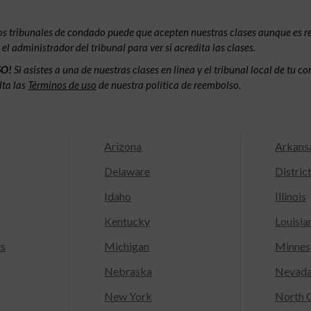
os tribunales de condado puede que acepten nuestras clases aunque es 
l administrador del tribunal para ver si acredita las clases.
SO!
Si asistes a una de nuestras clases en línea y el tribunal local de tu 
lta las
Términos de uso
de nuestra política de reembolso.
Arizona
Arkans
Delaware
Distric
Idaho
Illinois
Kentucky
Louisia
ts
Michigan
Minnes
Nebraska
Nevad
New York
North C