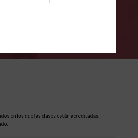
ión para padres
.
VERIFÍCA
dados en los que las clases están acreditadas.
ado.