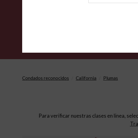
de
archivo
Condados reconocidos
California
Plumas
Para verificar nuestras clases en línea, sele
Tra