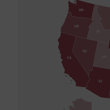
WA
OR
ID
NV
UT
CA
AZ