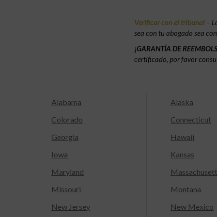
Verificar con el tribunal
– L
sea con tu abogado sea con e
¡GARANTÍA DE REEMBOL
certificado, por favor consu
Alabama
Alaska
Colorado
Connecticut
Georgia
Hawaii
Iowa
Kansas
Maryland
Massachuset
Missouri
Montana
New Jersey
New Mexico