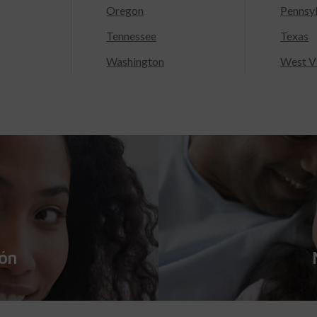
Oregon
Pennsy
Tennessee
Texas
Washington
West Vi
ión