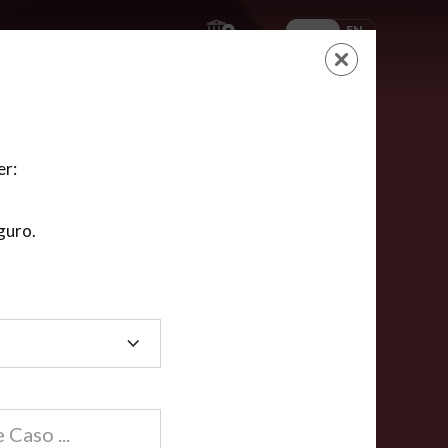
ES
EN
AYUDA
CARRITO
NUEVA CUENTA
LOGIN
er:
guro.
dos
compartida en línea están acreditadas en más de
ínea cumplen la mayoría de las normas nacionales