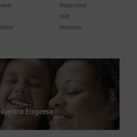
lvania
Rhode Island
Utah
rginia
Wisconsin
Sobre
Nuestra Empresa