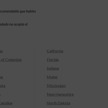
recomendable que hables
condado no acepta el
as
California
t of Columbia
Florida
Indiana
na
Maine
ota
Mississippi
a
New Hampshire
arolina
North Dakota