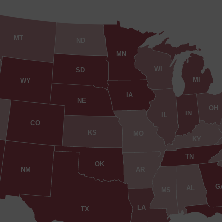
MT
ND
MN
WI
SD
MI
WY
IA
NE
OH
IN
IL
CO
KS
MO
KY
TN
OK
AR
NM
G
AL
MS
LA
TX