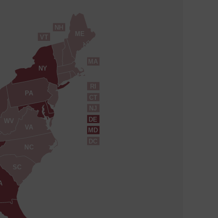
NH
ME
VT
MA
NY
RI
PA
CT
NJ
DE
WV
VA
MD
DC
NC
SC
A