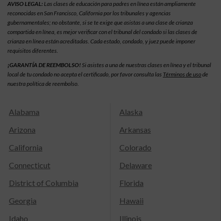
AVISO LEGAL:
Las clases de educación para padres en línea están ampliamente
reconocidas en San Francisco, California por los tribunales y agencias
gubernamentales; no obstante, si se te exige que asistas a una clase de crianza
compartida en línea, es mejor verificar con el tribunal del condado si las clases de
crianza en línea están acreditadas. Cada estado, condado, y juez puede imponer
requisitos diferentes.
¡GARANTÍA DE REEMBOLSO!
Si asistes a una de nuestras clases en línea y el tribunal
local de tu condado no acepta el certificado, por favor consulta las
Términos de uso
de
nuestra política de reembolso.
Alabama
Alaska
Arizona
Arkansas
California
Colorado
Connecticut
Delaware
District of Columbia
Florida
Georgia
Hawaii
Idaho
Illinois