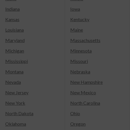
Indiana
Iowa
Kansas
Kentucky
Louisiana
Maine
Maryland
Massachusetts
Michigan
Minnesota
Mississippi
Missouri
Montana
Nebraska
Nevada
New Hampshire
New Jersey
New Mexico
New York
North Carolina
North Dakota
Ohio
Oklahoma
Oregon