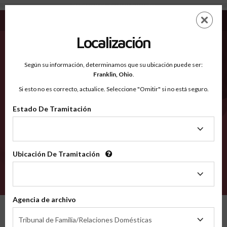
San Francisco CA - Condados Reconocidos
Saltar
ES
EN
al
contenido
Localización
principal
Condados Reconocidos
2600
Según su información, determinamos que su ubicación puede ser:
Franklin,
Ohio
.
Si esto no es correcto, actualice. Seleccione "Omitir" si no está seguro.
Condados
Estado De Tramitación
Estado
De
Tramitación
Ubicación De Tramitación
Ubicación
De
VERIFÍCA
Tramitación
Agencia de archivo
Condados reconocidos
California
San Francisco
Agencia
Tribunal de Familia/Relaciones Domésticas
de