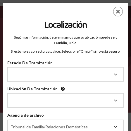
Santa Clara CA - Condados Reconocidos
Saltar
ES
EN
al
contenido
Localización
principal
Condados Reconocidos
2600
Según su información, determinamos que su ubicación puede ser:
Franklin,
Ohio
.
Si esto no es correcto, actualice. Seleccione "Omitir" si no está seguro.
Condados
Estado De Tramitación
Estado
De
Tramitación
Ubicación De Tramitación
Ubicación
De
VERIFÍCA
Tramitación
Agencia de archivo
Condados reconocidos
California
Santa Clara
Agencia
Tribunal de Familia/Relaciones Domésticas
de