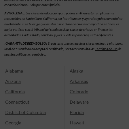
condado/tribunal. Sólo por orden judicial.
AVISO LEGAL:
Las clases de educación para padres en línea están ampliamente
reconocidas en Santa Clara, California por los tribunales y agencias gubernamentales;
no obstante, si se te exige que asistas a una clase de crianza compartida en línea, es
mejor verificar con el tribunal del condado si las clases de crianza en línea están
acreditadas. Cada estado, condado, y juez puede imponer requisitos diferentes.
¡GARANTÍA DE REEMBOLSO!
Si asistes a una de nuestras clases en línea y el tribunal
local de tu condado no acepta el certificado, por favor consulta las
Términos de uso
de
nuestra política de reembolso.
Alabama
Alaska
Arizona
Arkansas
California
Colorado
Connecticut
Delaware
District of Columbia
Florida
Georgia
Hawaii