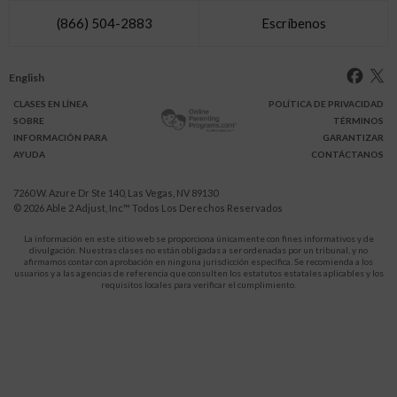
(866) 504-2883
Escríbenos
English
CLASES
EN LÍNEA
POLÍTICA DE PRIVACIDAD
SOBRE
TÉRMINOS
INFO
RMACIÓN
PARA
GARANTIZAR
AYUDA
CONTÁCTANOS
7260 W. Azure Dr Ste 140, Las Vegas, NV 89130
© 2026
Able 2 Adjust, Inc
™ Todos Los Derechos Reservados
La información en este sitio web se proporciona únicamente con fines informativos y de
divulgación. Nuestras clases no están obligadas a ser ordenadas por un tribunal, y no
afirmamos contar con aprobación en ninguna jurisdicción específica. Se recomienda a los
usuarios y a las agencias de referencia que consulten los estatutos estatales aplicables y los
requisitos locales para verificar el cumplimiento.
Protégete a ti y a tus hijos de la violencia doméstica.
911
LLAMA AL
para recibir ayuda inmediata,
o a tu servicio de emergencia local.