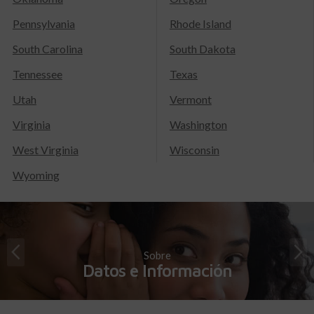
Pennsylvania
Rhode Island
South Carolina
South Dakota
Tennessee
Texas
Utah
Vermont
Virginia
Washington
West Virginia
Wisconsin
Wyoming
Sobre
Datos e Información