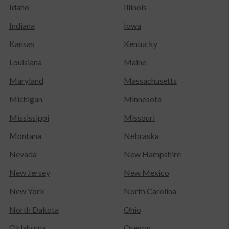
Idaho
Illinois
Indiana
Iowa
Kansas
Kentucky
Louisiana
Maine
Maryland
Massachusetts
Michigan
Minnesota
Mississippi
Missouri
Montana
Nebraska
Nevada
New Hampshire
New Jersey
New Mexico
New York
North Carolina
North Dakota
Ohio
Oklahoma
Oregon