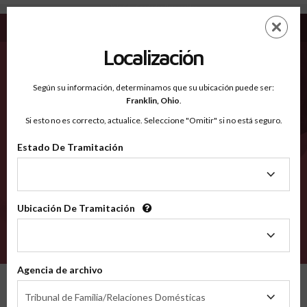
Yolo CA - Condados Reconocidos
Saltar
ES
EN
al
contenido
Localización
principal
Condados Reconocidos
2600
Según su información, determinamos que su ubicación puede ser:
Franklin,
Ohio
.
Si esto no es correcto, actualice. Seleccione "Omitir" si no está seguro.
Condados
Estado De Tramitación
Estado
De
Tramitación
Ubicación De Tramitación
Ubicación
De
VERIFÍCA
Tramitación
Agencia de archivo
Condados reconocidos
California
Yolo
Agencia
Tribunal de Familia/Relaciones Domésticas
de