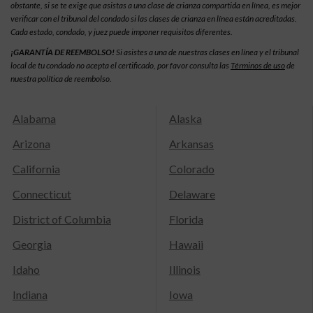
obstante, si se te exige que asistas a una clase de crianza compartida en línea, es mejor
verificar con el tribunal del condado si las clases de crianza en línea están acreditadas.
Cada estado, condado, y juez puede imponer requisitos diferentes.
¡GARANTÍA DE REEMBOLSO!
Si asistes a una de nuestras clases en línea y el tribunal
local de tu condado no acepta el certificado, por favor consulta las
Términos de uso
de
nuestra política de reembolso.
Alabama
Alaska
Arizona
Arkansas
California
Colorado
Connecticut
Delaware
District of Columbia
Florida
Georgia
Hawaii
Idaho
Illinois
Indiana
Iowa