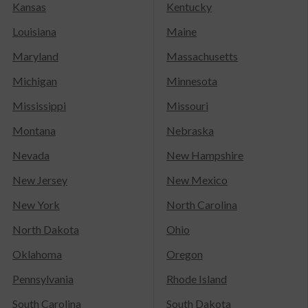
Kansas
Kentucky
Louisiana
Maine
Maryland
Massachusetts
Michigan
Minnesota
Mississippi
Missouri
Montana
Nebraska
Nevada
New Hampshire
New Jersey
New Mexico
New York
North Carolina
North Dakota
Ohio
Oklahoma
Oregon
Pennsylvania
Rhode Island
South Carolina
South Dakota